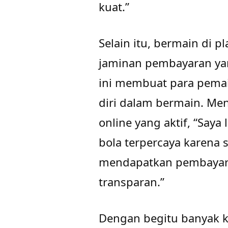
kuat.”
Selain itu, bermain di 
jaminan pembayaran yan
ini membuat para pema
diri dalam bermain. Me
online yang aktif, “Saya
bola terpercaya karena 
mendapatkan pembayara
transparan.”
Dengan begitu banyak k