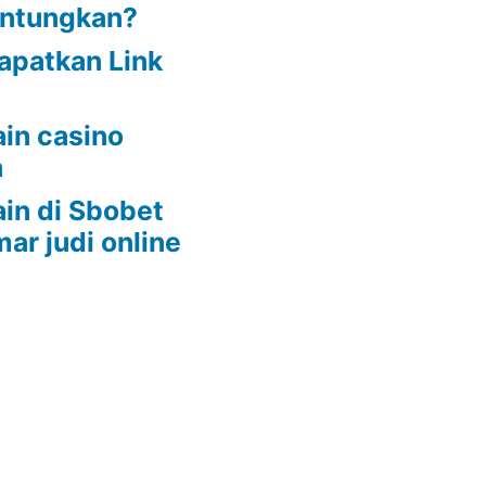
untungkan?
patkan Link
in casino
a
in di Sbobet
r judi online