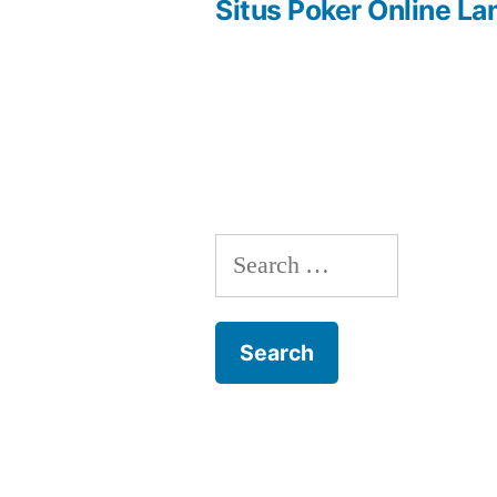
Post
Situs Poker Online L
navigation
Search
for: