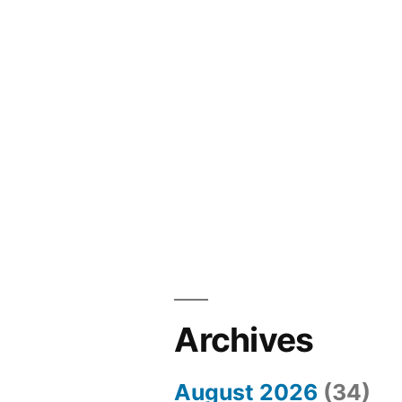
Archives
August 2026
(34)