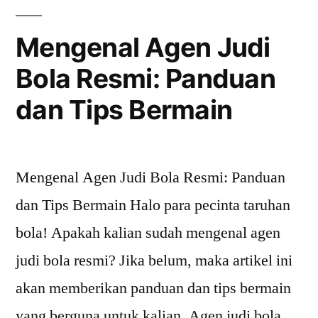
Judi
Online”
Mengenal Agen Judi
Bola Resmi: Panduan
dan Tips Bermain
Mengenal Agen Judi Bola Resmi: Panduan
dan Tips Bermain Halo para pecinta taruhan
bola! Apakah kalian sudah mengenal agen
judi bola resmi? Jika belum, maka artikel ini
akan memberikan panduan dan tips bermain
yang berguna untuk kalian. Agen judi bola