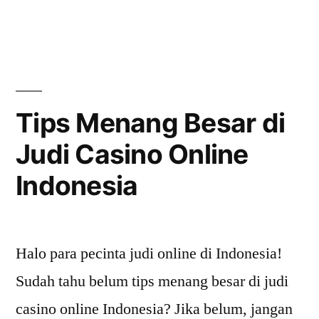
in
Tips Menang Besar di
Judi Casino Online
Indonesia
Halo para pecinta judi online di Indonesia!
Sudah tahu belum tips menang besar di judi
casino online Indonesia? Jika belum, jangan