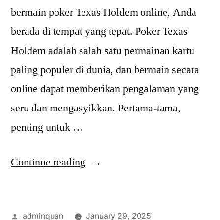
bermain poker Texas Holdem online, Anda
berada di tempat yang tepat. Poker Texas
Holdem adalah salah satu permainan kartu
paling populer di dunia, dan bermain secara
online dapat memberikan pengalaman yang
seru dan mengasyikkan. Pertama-tama,
penting untuk …
“Panduan
Continue reading
Bermain
Poker
Posted
adminquan
January 29, 2025
Texas