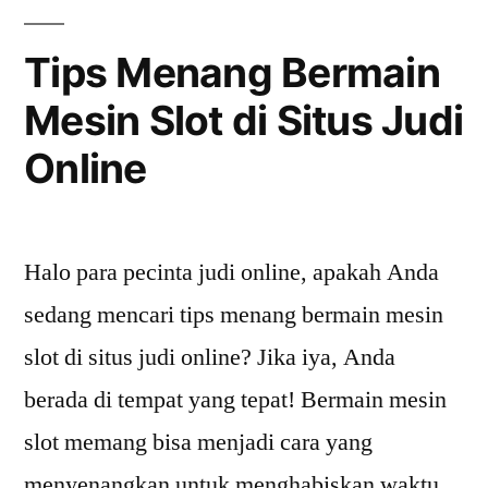
Tips Menang Bermain
Mesin Slot di Situs Judi
Online
Halo para pecinta judi online, apakah Anda
sedang mencari tips menang bermain mesin
slot di situs judi online? Jika iya, Anda
berada di tempat yang tepat! Bermain mesin
slot memang bisa menjadi cara yang
menyenangkan untuk menghabiskan waktu