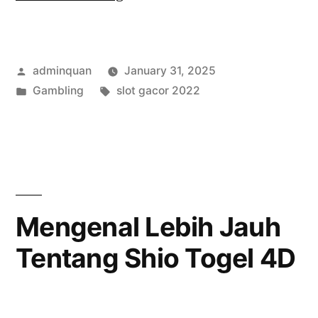
Slot
Gacor
Posted
adminquan
January 31, 2025
Terbaru
by
Posted
Tags:
Gambling
slot gacor 2022
Tahun
in
2022
yang
Harus
Kamu
Mengenal Lebih Jauh
Ketahui”
Tentang Shio Togel 4D