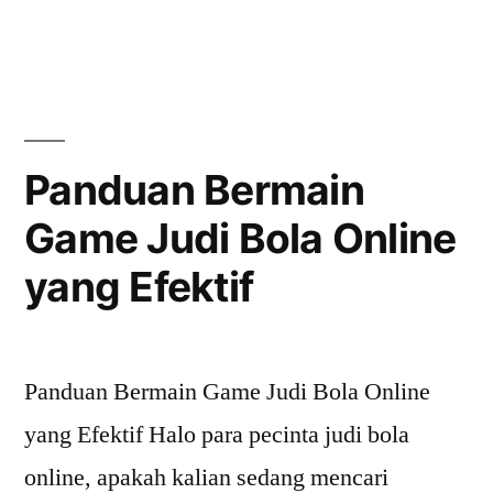
in
Casino
Online
Indonesia”
Panduan Bermain
Game Judi Bola Online
yang Efektif
Panduan Bermain Game Judi Bola Online
yang Efektif Halo para pecinta judi bola
online, apakah kalian sedang mencari