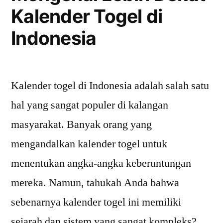
Kemenangan”
Kalender Togel di
Indonesia
Kalender togel di Indonesia adalah salah satu
hal yang sangat populer di kalangan
masyarakat. Banyak orang yang
mengandalkan kalender togel untuk
menentukan angka-angka keberuntungan
mereka. Namun, tahukah Anda bahwa
sebenarnya kalender togel ini memiliki
sejarah dan sistem yang sangat kompleks?