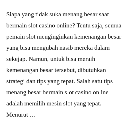
Siapa yang tidak suka menang besar saat
bermain slot casino online? Tentu saja, semua
pemain slot menginginkan kemenangan besar
yang bisa mengubah nasib mereka dalam
sekejap. Namun, untuk bisa meraih
kemenangan besar tersebut, dibutuhkan
strategi dan tips yang tepat. Salah satu tips
menang besar bermain slot casino online
adalah memilih mesin slot yang tepat.
Menurut …