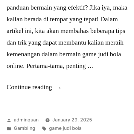
panduan bermain yang efektif? Jika iya, maka
kalian berada di tempat yang tepat! Dalam
artikel ini, kita akan membahas beberapa tips
dan trik yang dapat membantu kalian meraih
kemenangan dalam bermain game judi bola
online. Pertama-tama, penting …
“Panduan
Continue reading
Bermain
Game
Posted
adminquan
January 29, 2025
Judi
by
Posted
Tags:
Gambling
game judi bola
Bola