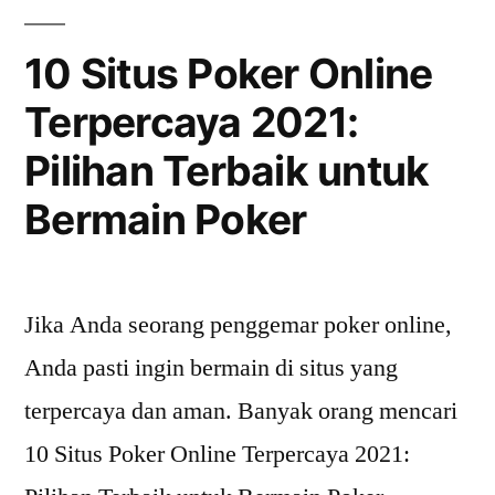
Tips
Bermain”
10 Situs Poker Online
Terpercaya 2021:
Pilihan Terbaik untuk
Bermain Poker
Jika Anda seorang penggemar poker online,
Anda pasti ingin bermain di situs yang
terpercaya dan aman. Banyak orang mencari
10 Situs Poker Online Terpercaya 2021: