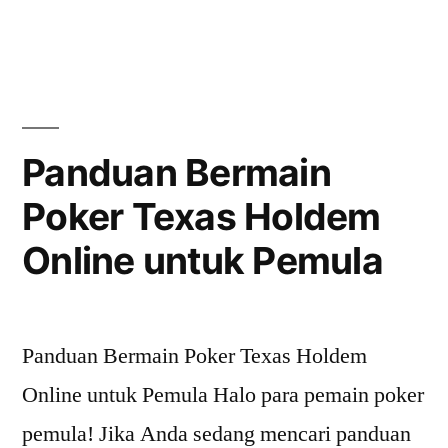
in
Online
yang
Efektif”
Panduan Bermain
Poker Texas Holdem
Online untuk Pemula
Panduan Bermain Poker Texas Holdem
Online untuk Pemula Halo para pemain poker
pemula! Jika Anda sedang mencari panduan