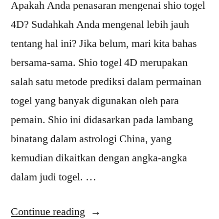
Apakah Anda penasaran mengenai shio togel
4D? Sudahkah Anda mengenal lebih jauh
tentang hal ini? Jika belum, mari kita bahas
bersama-sama. Shio togel 4D merupakan
salah satu metode prediksi dalam permainan
togel yang banyak digunakan oleh para
pemain. Shio ini didasarkan pada lambang
binatang dalam astrologi China, yang
kemudian dikaitkan dengan angka-angka
dalam judi togel. …
“Mengenal
Continue reading