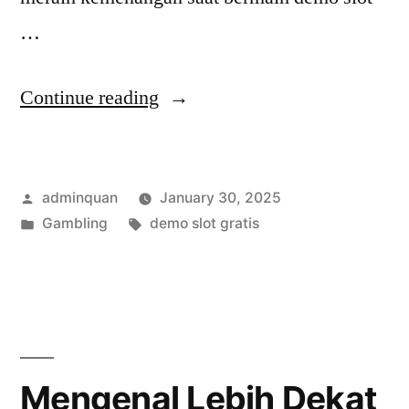
…
“Rahasia
Continue reading
Demo
Slot
Posted
adminquan
January 30, 2025
Gratis:
by
Posted
Tags:
Gambling
demo slot gratis
Tips
in
dan
Trik
untuk
Meraih
Mengenal Lebih Dekat