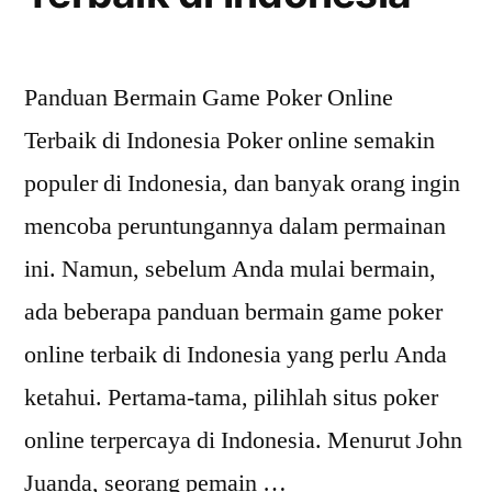
Panduan Bermain Game Poker Online
Terbaik di Indonesia Poker online semakin
populer di Indonesia, dan banyak orang ingin
mencoba peruntungannya dalam permainan
ini. Namun, sebelum Anda mulai bermain,
ada beberapa panduan bermain game poker
online terbaik di Indonesia yang perlu Anda
ketahui. Pertama-tama, pilihlah situs poker
online terpercaya di Indonesia. Menurut John
Juanda, seorang pemain …