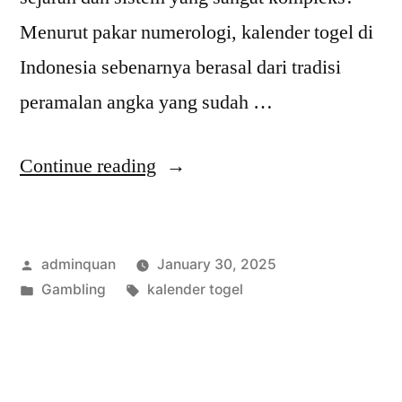
Menurut pakar numerologi, kalender togel di
Indonesia sebenarnya berasal dari tradisi
peramalan angka yang sudah …
“Mengenal
Continue reading
Lebih
Dekat
Posted
adminquan
January 30, 2025
Kalender
by
Posted
Tags:
Gambling
kalender togel
Togel
in
di
Indonesia”