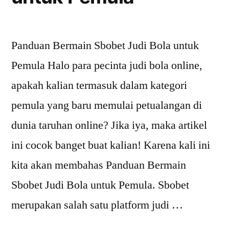
Panduan Bermain Sbobet Judi Bola untuk
Pemula Halo para pecinta judi bola online,
apakah kalian termasuk dalam kategori
pemula yang baru memulai petualangan di
dunia taruhan online? Jika iya, maka artikel
ini cocok banget buat kalian! Karena kali ini
kita akan membahas Panduan Bermain
Sbobet Judi Bola untuk Pemula. Sbobet
merupakan salah satu platform judi …