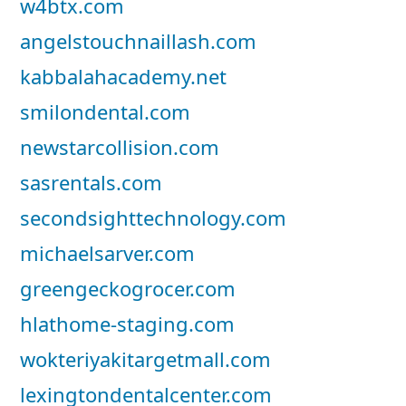
w4btx.com
angelstouchnaillash.com
kabbalahacademy.net
smilondental.com
newstarcollision.com
sasrentals.com
secondsighttechnology.com
michaelsarver.com
greengeckogrocer.com
hlathome-staging.com
wokteriyakitargetmall.com
lexingtondentalcenter.com