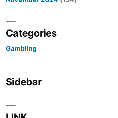
Categories
Gambling
Sidebar
LINK