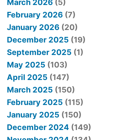
March 2026
(5)
February 2026
(7)
January 2026
(20)
December 2025
(19)
September 2025
(1)
May 2025
(103)
April 2025
(147)
March 2025
(150)
February 2025
(115)
January 2025
(150)
December 2024
(149)
November 2024
(134)