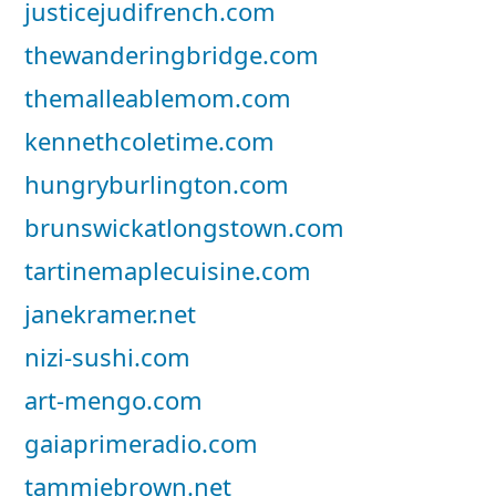
justicejudifrench.com
thewanderingbridge.com
themalleablemom.com
kennethcoletime.com
hungryburlington.com
brunswickatlongstown.com
tartinemaplecuisine.com
janekramer.net
nizi-sushi.com
art-mengo.com
gaiaprimeradio.com
tammiebrown.net