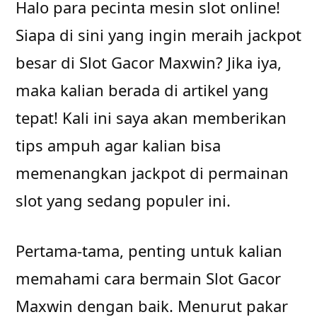
Halo para pecinta mesin slot online!
Siapa di sini yang ingin meraih jackpot
besar di Slot Gacor Maxwin? Jika iya,
maka kalian berada di artikel yang
tepat! Kali ini saya akan memberikan
tips ampuh agar kalian bisa
memenangkan jackpot di permainan
slot yang sedang populer ini.
Pertama-tama, penting untuk kalian
memahami cara bermain Slot Gacor
Maxwin dengan baik. Menurut pakar