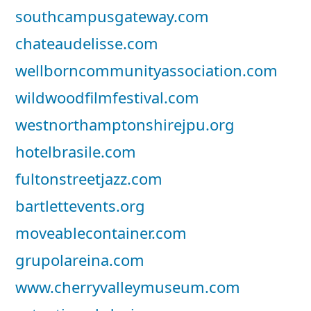
southcampusgateway.com
chateaudelisse.com
wellborncommunityassociation.com
wildwoodfilmfestival.com
westnorthamptonshirejpu.org
hotelbrasile.com
fultonstreetjazz.com
bartlettevents.org
moveablecontainer.com
grupolareina.com
www.cherryvalleymuseum.com