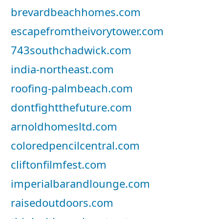
brevardbeachhomes.com
escapefromtheivorytower.com
743southchadwick.com
india-northeast.com
roofing-palmbeach.com
dontfightthefuture.com
arnoldhomesltd.com
coloredpencilcentral.com
cliftonfilmfest.com
imperialbarandlounge.com
raisedoutdoors.com