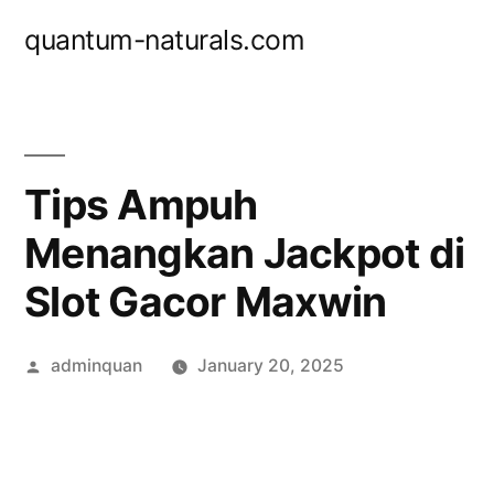
Skip
quantum-naturals.com
to
content
Tips Ampuh
Menangkan Jackpot di
Slot Gacor Maxwin
Posted
adminquan
January 20, 2025
by