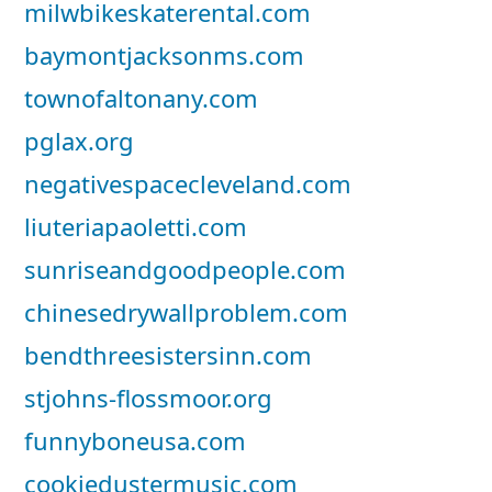
milwbikeskaterental.com
baymontjacksonms.com
townofaltonany.com
pglax.org
negativespacecleveland.com
liuteriapaoletti.com
sunriseandgoodpeople.com
chinesedrywallproblem.com
bendthreesistersinn.com
stjohns-flossmoor.org
funnyboneusa.com
cookiedustermusic.com