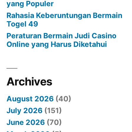
yang Populer
Rahasia Keberuntungan Bermain
Togel 49
Peraturan Bermain Judi Casino
Online yang Harus Diketahui
Archives
August 2026
(40)
July 2026
(151)
June 2026
(70)