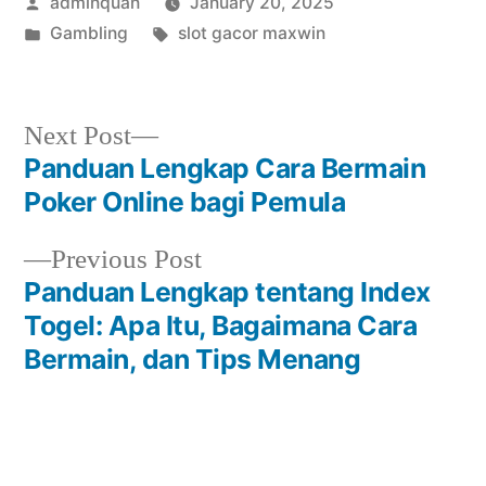
Posted
adminquan
January 20, 2025
by
Posted
Tags:
Gambling
slot gacor maxwin
in
Next
Next Post
post:
Panduan Lengkap Cara Bermain
Post
Poker Online bagi Pemula
navigation
Previous
Previous Post
post:
Panduan Lengkap tentang Index
Togel: Apa Itu, Bagaimana Cara
Bermain, dan Tips Menang