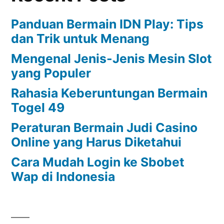
Panduan Bermain IDN Play: Tips
dan Trik untuk Menang
Mengenal Jenis-Jenis Mesin Slot
yang Populer
Rahasia Keberuntungan Bermain
Togel 49
Peraturan Bermain Judi Casino
Online yang Harus Diketahui
Cara Mudah Login ke Sbobet
Wap di Indonesia