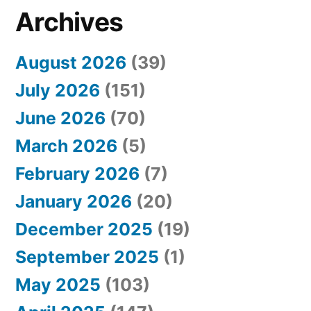
Archives
August 2026
(39)
July 2026
(151)
June 2026
(70)
March 2026
(5)
February 2026
(7)
January 2026
(20)
December 2025
(19)
September 2025
(1)
May 2025
(103)