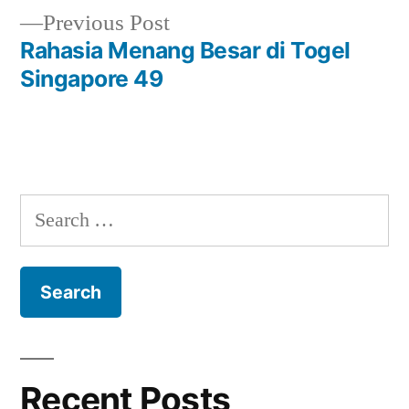
navigation
Previous
Previous Post
post:
Rahasia Menang Besar di Togel
Singapore 49
Search
for:
Recent Posts