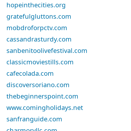
hopeinthecities.org
gratefulgluttons.com
mobdroforpctv.com
cassandrasturdy.com
sanbenitoolivefestival.com
classicmoviestills.com
cafecolada.com
discoversoriano.com
thebeginnerspoint.com
www.comingholidays.net
sanfranguide.com
charmoryllc.com