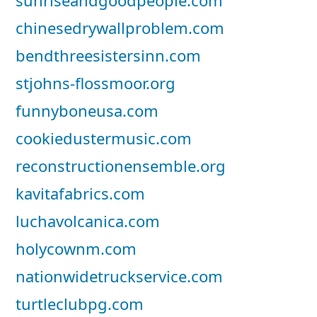
sunriseandgoodpeople.com
chinesedrywallproblem.com
bendthreesistersinn.com
stjohns-flossmoor.org
funnyboneusa.com
cookiedustermusic.com
reconstructionensemble.org
kavitafabrics.com
luchavolcanica.com
holycownm.com
nationwidetruckservice.com
turtleclubpg.com