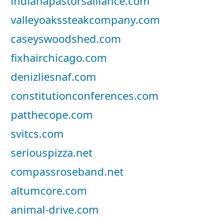
indianapastorsalliance.com
valleyoakssteakcompany.com
caseyswoodshed.com
fixhairchicago.com
denizliesnaf.com
constitutionconferences.com
patthecope.com
svitcs.com
seriouspizza.net
compassroseband.net
altumcore.com
animal-drive.com