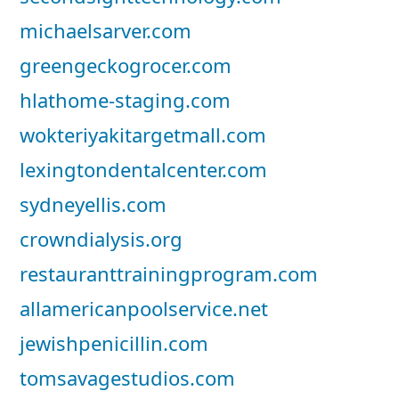
michaelsarver.com
greengeckogrocer.com
hlathome-staging.com
wokteriyakitargetmall.com
lexingtondentalcenter.com
sydneyellis.com
crowndialysis.org
restauranttrainingprogram.com
allamericanpoolservice.net
jewishpenicillin.com
tomsavagestudios.com