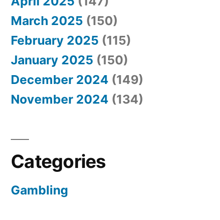
April 2025
(147)
March 2025
(150)
February 2025
(115)
January 2025
(150)
December 2024
(149)
November 2024
(134)
Categories
Gambling