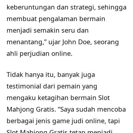
keberuntungan dan strategi, sehingga
membuat pengalaman bermain
menjadi semakin seru dan
menantang,” ujar John Doe, seorang
ahli perjudian online.
Tidak hanya itu, banyak juga
testimonial dari pemain yang
mengaku ketagihan bermain Slot
Mahjong Gratis. “Saya sudah mencoba
berbagai jenis game judi online, tapi
Slot Mahjong Gratis tetap menjadi