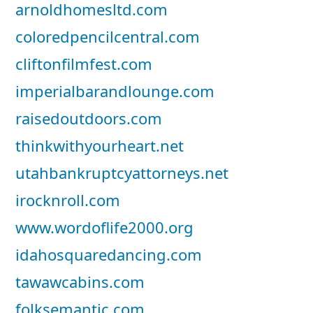
arnoldhomesltd.com
coloredpencilcentral.com
cliftonfilmfest.com
imperialbarandlounge.com
raisedoutdoors.com
thinkwithyourheart.net
utahbankruptcyattorneys.net
irocknroll.com
www.wordoflife2000.org
idahosquaredancing.com
tawawcabins.com
folksemantic.com