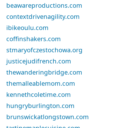
beawareproductions.com
contextdrivenagility.com
ibikeoulu.com
coffinshakers.com
stmaryofczestochowa.org
justicejudifrench.com
thewanderingbridge.com
themalleablemom.com
kennethcoletime.com
hungryburlington.com
brunswickatlongstown.com
tartinemaplecuisine.com