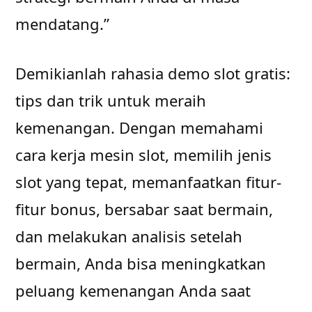
mendatang.”
Demikianlah rahasia demo slot gratis:
tips dan trik untuk meraih
kemenangan. Dengan memahami
cara kerja mesin slot, memilih jenis
slot yang tepat, memanfaatkan fitur-
fitur bonus, bersabar saat bermain,
dan melakukan analisis setelah
bermain, Anda bisa meningkatkan
peluang kemenangan Anda saat