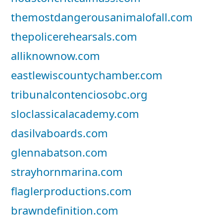
themostdangerousanimalofall.com
thepolicerehearsals.com
alliknownow.com
eastlewiscountychamber.com
tribunalcontenciosobc.org
sloclassicalacademy.com
dasilvaboards.com
glennabatson.com
strayhornmarina.com
flaglerproductions.com
brawndefinition.com