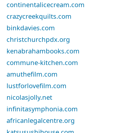
continentalicecream.com
crazycreekquilts.com
binkdavies.com
christchurchpdx.org
kenabrahambooks.com
commune-kitchen.com
amuthefilm.com
lustforlovefilm.com
nicolasjolly.net
infinitasymphonia.com
africanlegalcentre.org
katsusushihouse.com