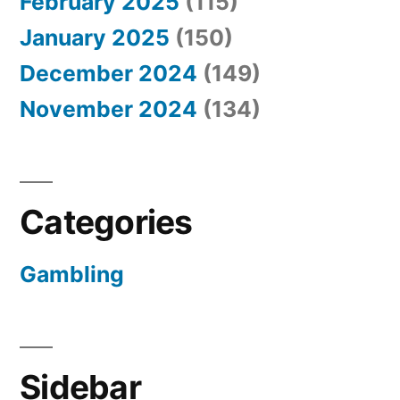
February 2025
(115)
January 2025
(150)
December 2024
(149)
November 2024
(134)
Categories
Gambling
Sidebar