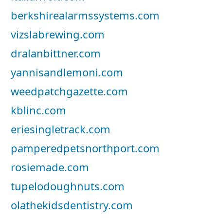
berkshirealarmssystems.com
vizslabrewing.com
dralanbittner.com
yannisandlemoni.com
weedpatchgazette.com
kblinc.com
eriesingletrack.com
pamperedpetsnorthport.com
rosiemade.com
tupelodoughnuts.com
olathekidsdentistry.com