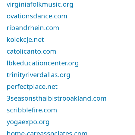
virginiafolkmusic.org
ovationsdance.com
ribandrhein.com
kolekcje.net
catolicanto.com
lbkeducationcenter.org
trinityriverdallas.org
perfectplace.net
3seasonsthaibistrooakland.com
scribblefire.com
yogaexpo.org
home-careassociates.com