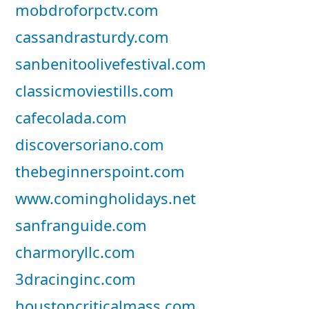
mobdroforpctv.com
cassandrasturdy.com
sanbenitoolivefestival.com
classicmoviestills.com
cafecolada.com
discoversoriano.com
thebeginnerspoint.com
www.comingholidays.net
sanfranguide.com
charmoryllc.com
3dracinginc.com
houstoncriticalmass.com