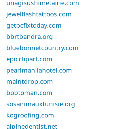
unagisushimetairie.com
jewelflashtattoos.com
getpcfixtoday.com
bbrtbandra.org
bluebonnetcountry.com
epicclipart.com
pearlmanilahotel.com
maintdrop.com
bobtoman.com
sosanimauxtunisie.org
kogroofing.com
alpinedentist.net