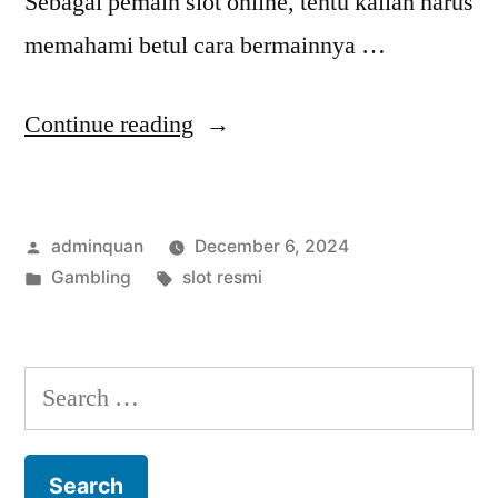
Sebagai pemain slot online, tentu kalian harus
memahami betul cara bermainnya …
“Panduan
Continue reading
Bermain
Slot
Posted
adminquan
December 6, 2024
Resmi
by
Posted
Tags:
Gambling
slot resmi
Online:
in
Tips
dan
Search
Trik
for:
Terbaik”