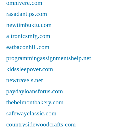
omnivere.com
rasadantips.com
newtimbuktu.com
altronicsmfg.com
eatbaconhill.com
programmingassignmentshelp.net
kidssleepover.com
newtravels.net
paydayloansforus.com
thebelmontbakery.com
safewayclassic.com
countrysidewoodcrafts.com