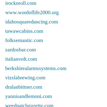
irocknroll.com
www.wordoflife2000.org
idahosquaredancing.com
tawawcabins.com
folksemantic.com
sardosbar.com
italianvolt.com
berkshirealarmssystems.com
vizslabrewing.com
dralanbittner.com
yannisandlemoni.com
weedpatchgazette.com