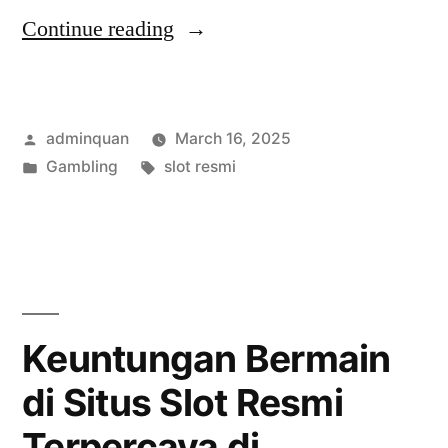
“Mengenal
Continue reading
Jenis
Slot
Posted
adminquan
March 16, 2025
Resmi
by
Posted
Tags:
Gambling
slot resmi
Terpopuler
in
di
Indonesia”
Keuntungan Bermain
di Situs Slot Resmi
Terpercaya di