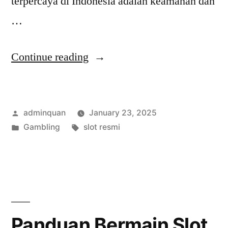
terpercaya di Indonesia adalah keamanan dan
…
“Keuntungan
Continue reading
Bermain
di
Posted
adminquan
January 23, 2025
Situs
by
Posted
Tags:
Gambling
slot resmi
Slot
in
Resmi
Terpercaya
di
Indonesia”
Panduan Bermain Slot