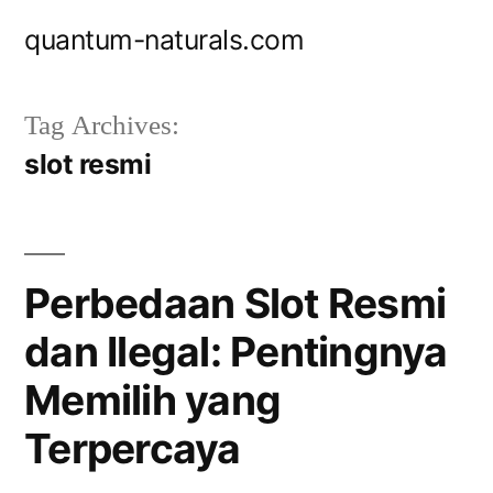
Skip
quantum-naturals.com
to
content
Tag Archives:
slot resmi
Perbedaan Slot Resmi
dan Ilegal: Pentingnya
Memilih yang
Terpercaya