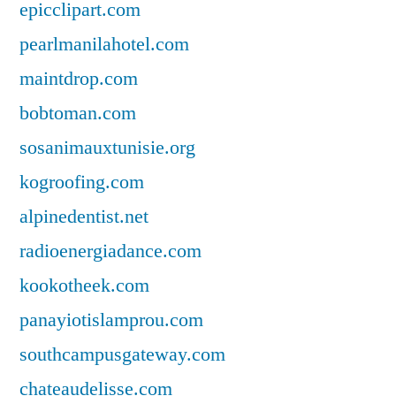
epicclipart.com
pearlmanilahotel.com
maintdrop.com
bobtoman.com
sosanimauxtunisie.org
kogroofing.com
alpinedentist.net
radioenergiadance.com
kookotheek.com
panayiotislamprou.com
southcampusgateway.com
chateaudelisse.com