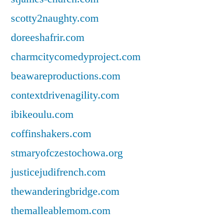
scotty2naughty.com
doreeshafrir.com
charmcitycomedyproject.com
beawareproductions.com
contextdrivenagility.com
ibikeoulu.com
coffinshakers.com
stmaryofczestochowa.org
justicejudifrench.com
thewanderingbridge.com
themalleablemom.com