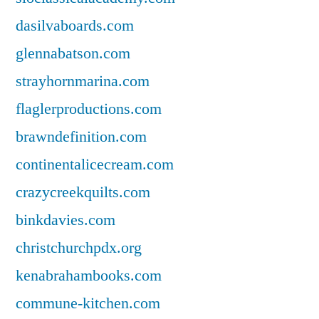
dasilvaboards.com
glennabatson.com
strayhornmarina.com
flaglerproductions.com
brawndefinition.com
continentalicecream.com
crazycreekquilts.com
binkdavies.com
christchurchpdx.org
kenabrahambooks.com
commune-kitchen.com