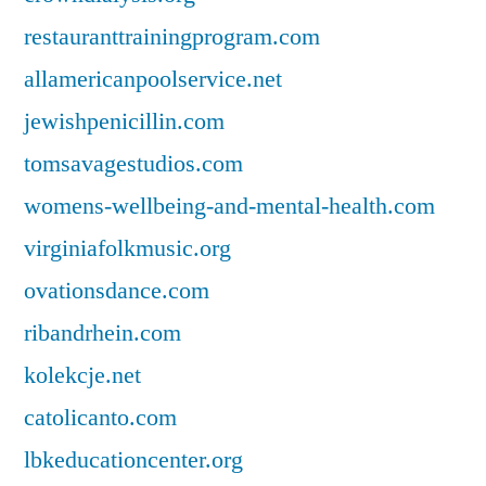
restauranttrainingprogram.com
allamericanpoolservice.net
jewishpenicillin.com
tomsavagestudios.com
womens-wellbeing-and-mental-health.com
virginiafolkmusic.org
ovationsdance.com
ribandrhein.com
kolekcje.net
catolicanto.com
lbkeducationcenter.org