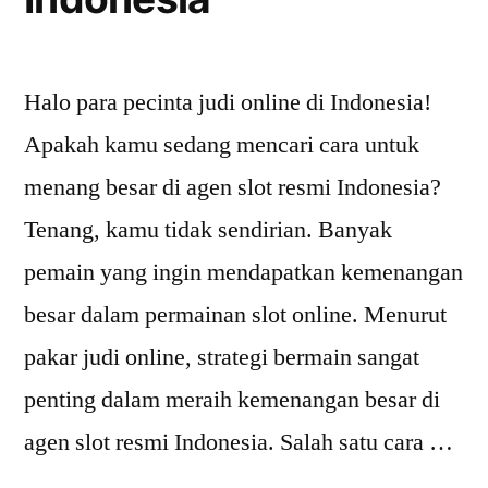
Halo para pecinta judi online di Indonesia!
Apakah kamu sedang mencari cara untuk
menang besar di agen slot resmi Indonesia?
Tenang, kamu tidak sendirian. Banyak
pemain yang ingin mendapatkan kemenangan
besar dalam permainan slot online. Menurut
pakar judi online, strategi bermain sangat
penting dalam meraih kemenangan besar di
agen slot resmi Indonesia. Salah satu cara …