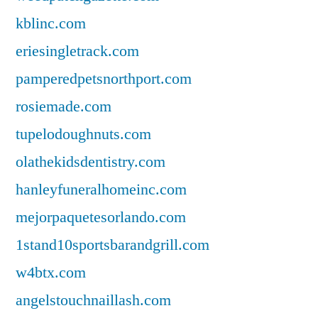
kblinc.com
eriesingletrack.com
pamperedpetsnorthport.com
rosiemade.com
tupelodoughnuts.com
olathekidsdentistry.com
hanleyfuneralhomeinc.com
mejorpaquetesorlando.com
1stand10sportsbarandgrill.com
w4btx.com
angelstouchnaillash.com