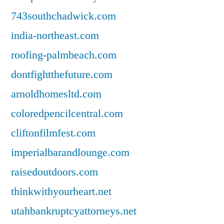
743southchadwick.com
india-northeast.com
roofing-palmbeach.com
dontfightthefuture.com
arnoldhomesltd.com
coloredpencilcentral.com
cliftonfilmfest.com
imperialbarandlounge.com
raisedoutdoors.com
thinkwithyourheart.net
utahbankruptcyattorneys.net