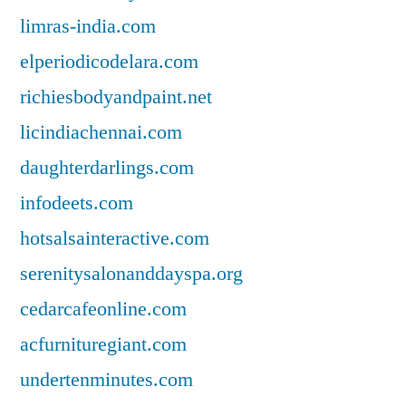
limras-india.com
elperiodicodelara.com
richiesbodyandpaint.net
licindiachennai.com
daughterdarlings.com
infodeets.com
hotsalsainteractive.com
serenitysalonanddayspa.org
cedarcafeonline.com
acfurnituregiant.com
undertenminutes.com