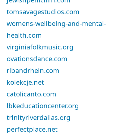
tomsavagestudios.com
womens-wellbeing-and-mental-
health.com
virginiafolkmusic.org
ovationsdance.com
ribandrhein.com
kolekcje.net
catolicanto.com
lbkeducationcenter.org
trinityriverdallas.org
perfectplace.net