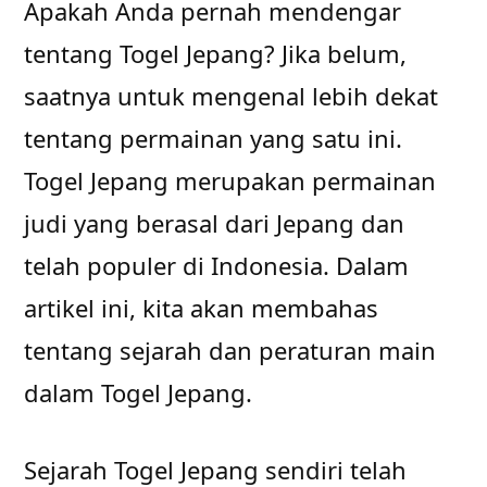
Apakah Anda pernah mendengar
tentang Togel Jepang? Jika belum,
saatnya untuk mengenal lebih dekat
tentang permainan yang satu ini.
Togel Jepang merupakan permainan
judi yang berasal dari Jepang dan
telah populer di Indonesia. Dalam
artikel ini, kita akan membahas
tentang sejarah dan peraturan main
dalam Togel Jepang.
Sejarah Togel Jepang sendiri telah