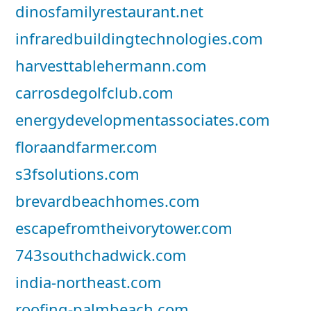
dinosfamilyrestaurant.net
infraredbuildingtechnologies.com
harvesttablehermann.com
carrosdegolfclub.com
energydevelopmentassociates.com
floraandfarmer.com
s3fsolutions.com
brevardbeachhomes.com
escapefromtheivorytower.com
743southchadwick.com
india-northeast.com
roofing-palmbeach.com