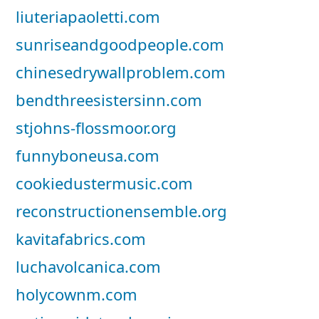
liuteriapaoletti.com
sunriseandgoodpeople.com
chinesedrywallproblem.com
bendthreesistersinn.com
stjohns-flossmoor.org
funnyboneusa.com
cookiedustermusic.com
reconstructionensemble.org
kavitafabrics.com
luchavolcanica.com
holycownm.com