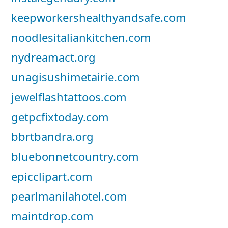
keepworkershealthyandsafe.com
noodlesitaliankitchen.com
nydreamact.org
unagisushimetairie.com
jewelflashtattoos.com
getpcfixtoday.com
bbrtbandra.org
bluebonnetcountry.com
epicclipart.com
pearlmanilahotel.com
maintdrop.com