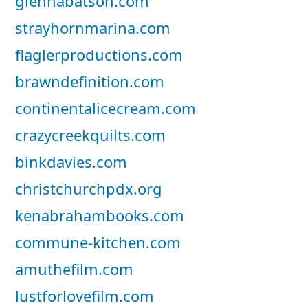
glennabatson.com
strayhornmarina.com
flaglerproductions.com
brawndefinition.com
continentalicecream.com
crazycreekquilts.com
binkdavies.com
christchurchpdx.org
kenabrahambooks.com
commune-kitchen.com
amuthefilm.com
lustforlovefilm.com