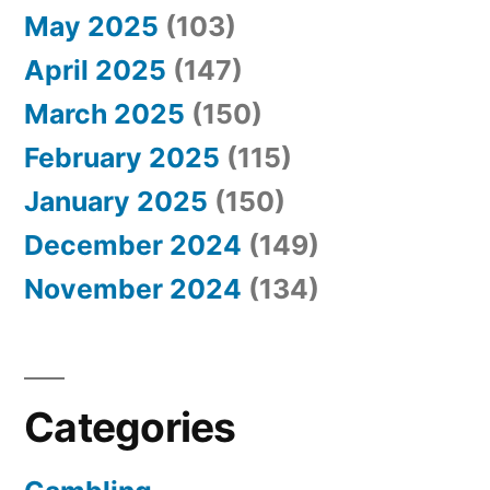
May 2025
(103)
April 2025
(147)
March 2025
(150)
February 2025
(115)
January 2025
(150)
December 2024
(149)
November 2024
(134)
Categories