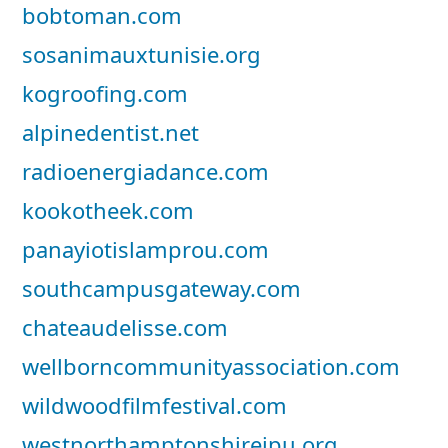
bobtoman.com
sosanimauxtunisie.org
kogroofing.com
alpinedentist.net
radioenergiadance.com
kookotheek.com
panayiotislamprou.com
southcampusgateway.com
chateaudelisse.com
wellborncommunityassociation.com
wildwoodfilmfestival.com
westnorthamptonshirejpu.org