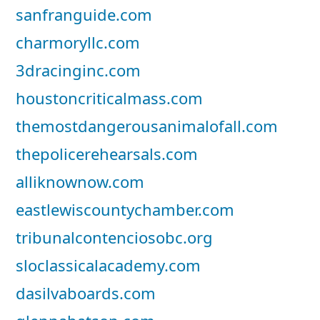
sanfranguide.com
charmoryllc.com
3dracinginc.com
houstoncriticalmass.com
themostdangerousanimalofall.com
thepolicerehearsals.com
alliknownow.com
eastlewiscountychamber.com
tribunalcontenciosobc.org
sloclassicalacademy.com
dasilvaboards.com