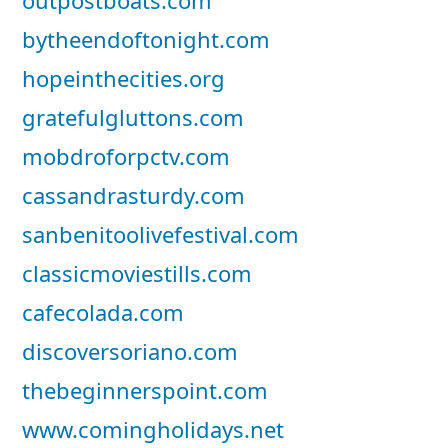
outpostboats.com
bytheendoftonight.com
hopeinthecities.org
gratefulgluttons.com
mobdroforpctv.com
cassandrasturdy.com
sanbenitoolivefestival.com
classicmoviestills.com
cafecolada.com
discoversoriano.com
thebeginnerspoint.com
www.comingholidays.net