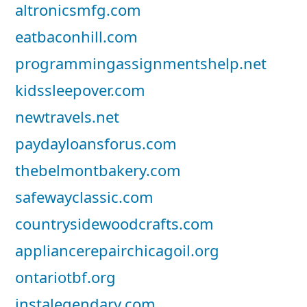
altronicsmfg.com
eatbaconhill.com
programmingassignmentshelp.net
kidssleepover.com
newtravels.net
paydayloansforus.com
thebelmontbakery.com
safewayclassic.com
countrysidewoodcrafts.com
appliancerepairchicagoil.org
ontariotbf.org
instalegendary.com