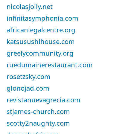
nicolasjolly.net
infinitasymphonia.com
africanlegalcentre.org
katsusushihouse.com
greelycommunity.org
ruedumainerestaurant.com
rosetzsky.com
glonojad.com
revistanuevagrecia.com
stjames-church.com
scotty2naughty.com