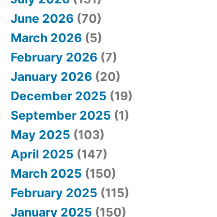
June 2026
(70)
March 2026
(5)
February 2026
(7)
January 2026
(20)
December 2025
(19)
September 2025
(1)
May 2025
(103)
April 2025
(147)
March 2025
(150)
February 2025
(115)
January 2025
(150)