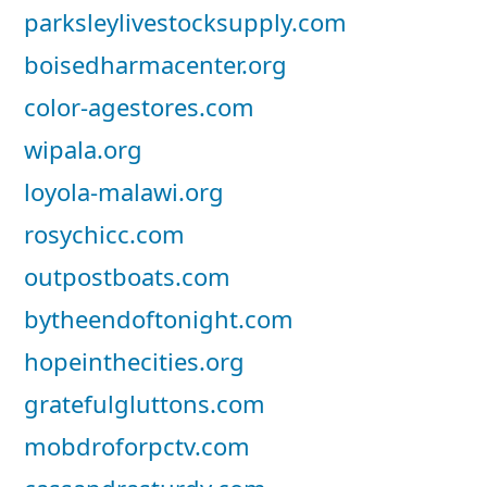
parksleylivestocksupply.com
boisedharmacenter.org
color-agestores.com
wipala.org
loyola-malawi.org
rosychicc.com
outpostboats.com
bytheendoftonight.com
hopeinthecities.org
gratefulgluttons.com
mobdroforpctv.com