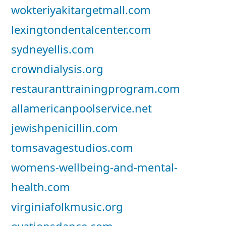
wokteriyakitargetmall.com
lexingtondentalcenter.com
sydneyellis.com
crowndialysis.org
restauranttrainingprogram.com
allamericanpoolservice.net
jewishpenicillin.com
tomsavagestudios.com
womens-wellbeing-and-mental-
health.com
virginiafolkmusic.org