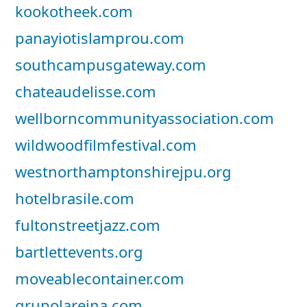
kookotheek.com
panayiotislamprou.com
southcampusgateway.com
chateaudelisse.com
wellborncommunityassociation.com
wildwoodfilmfestival.com
westnorthamptonshirejpu.org
hotelbrasile.com
fultonstreetjazz.com
bartlettevents.org
moveablecontainer.com
grupolareina.com