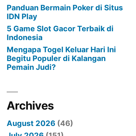
Panduan Bermain Poker di Situs
IDN Play
5 Game Slot Gacor Terbaik di
Indonesia
Mengapa Togel Keluar Hari Ini
Begitu Populer di Kalangan
Pemain Judi?
Archives
August 2026
(46)
July 2026
(151)