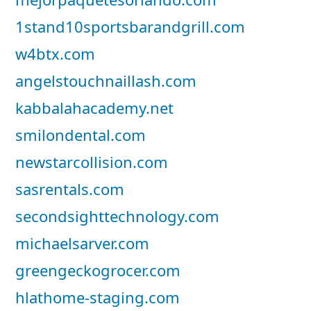
1stand10sportsbarandgrill.com
w4btx.com
angelstouchnaillash.com
kabbalahacademy.net
smilondental.com
newstarcollision.com
sasrentals.com
secondsighttechnology.com
michaelsarver.com
greengeckogrocer.com
hlathome-staging.com