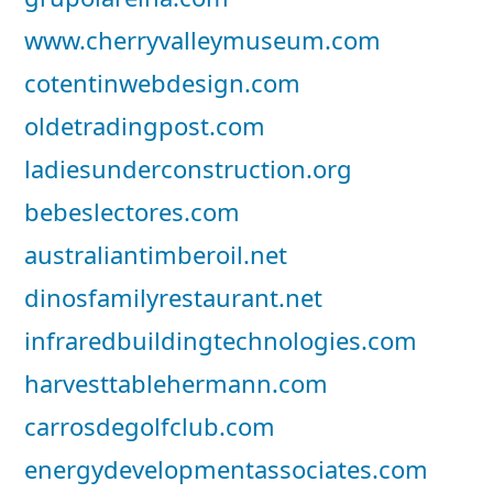
www.cherryvalleymuseum.com
cotentinwebdesign.com
oldetradingpost.com
ladiesunderconstruction.org
bebeslectores.com
australiantimberoil.net
dinosfamilyrestaurant.net
infraredbuildingtechnologies.com
harvesttablehermann.com
carrosdegolfclub.com
energydevelopmentassociates.com