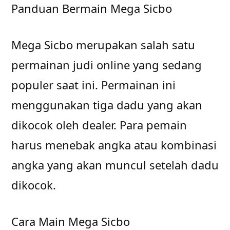
Panduan Bermain Mega Sicbo
Mega Sicbo merupakan salah satu
permainan judi online yang sedang
populer saat ini. Permainan ini
menggunakan tiga dadu yang akan
dikocok oleh dealer. Para pemain
harus menebak angka atau kombinasi
angka yang akan muncul setelah dadu
dikocok.
Cara Main Mega Sicbo