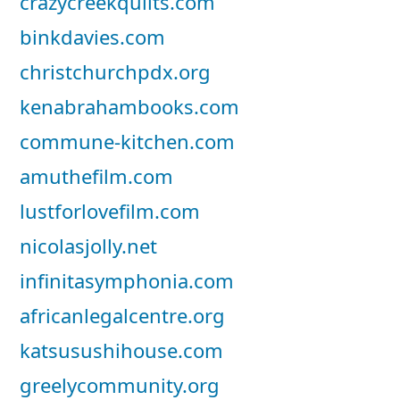
crazycreekquilts.com
binkdavies.com
christchurchpdx.org
kenabrahambooks.com
commune-kitchen.com
amuthefilm.com
lustforlovefilm.com
nicolasjolly.net
infinitasymphonia.com
africanlegalcentre.org
katsusushihouse.com
greelycommunity.org