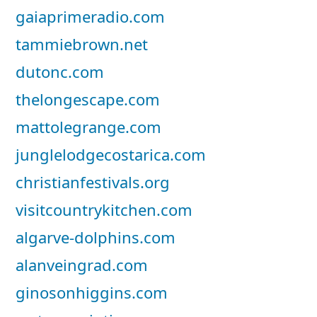
gaiaprimeradio.com
tammiebrown.net
dutonc.com
thelongescape.com
mattolegrange.com
junglelodgecostarica.com
christianfestivals.org
visitcountrykitchen.com
algarve-dolphins.com
alanveingrad.com
ginosonhiggins.com