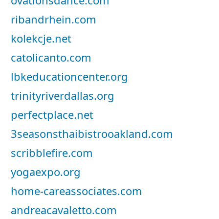
ovationsdance.com
ribandrhein.com
kolekcje.net
catolicanto.com
lbkeducationcenter.org
trinityriverdallas.org
perfectplace.net
3seasonsthaibistrooakland.com
scribblefire.com
yogaexpo.org
home-careassociates.com
andreacavaletto.com