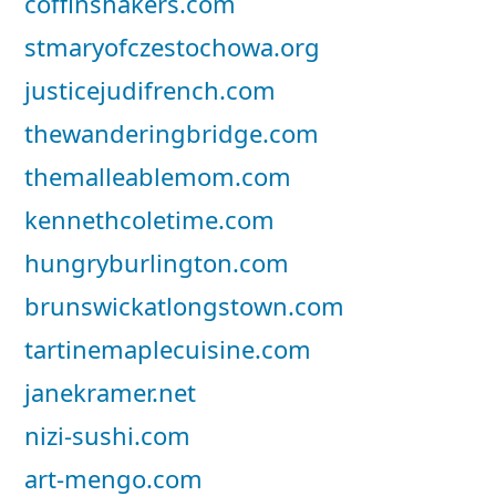
coffinshakers.com
stmaryofczestochowa.org
justicejudifrench.com
thewanderingbridge.com
themalleablemom.com
kennethcoletime.com
hungryburlington.com
brunswickatlongstown.com
tartinemaplecuisine.com
janekramer.net
nizi-sushi.com
art-mengo.com