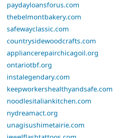
paydayloansforus.com
thebelmontbakery.com
safewayclassic.com
countrysidewoodcrafts.com
appliancerepairchicagoil.org
ontariotbf.org
instalegendary.com
keepworkershealthyandsafe.com
noodlesitaliankitchen.com
nydreamact.org
unagisushimetairie.com
jewelflashtattoos.com