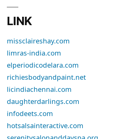
LINK
missclaireshay.com
limras-india.com
elperiodicodelara.com
richiesbodyandpaint.net
licindiachennai.com
daughterdarlings.com
infodeets.com
hotsalsainteractive.com
serenitysalonanddayspa.org