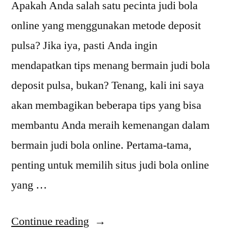
Apakah Anda salah satu pecinta judi bola
online yang menggunakan metode deposit
pulsa? Jika iya, pasti Anda ingin
mendapatkan tips menang bermain judi bola
deposit pulsa, bukan? Tenang, kali ini saya
akan membagikan beberapa tips yang bisa
membantu Anda meraih kemenangan dalam
bermain judi bola online. Pertama-tama,
penting untuk memilih situs judi bola online
yang …
“Tips
Continue reading