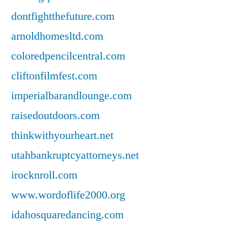
dontfightthefuture.com
arnoldhomesltd.com
coloredpencilcentral.com
cliftonfilmfest.com
imperialbarandlounge.com
raisedoutdoors.com
thinkwithyourheart.net
utahbankruptcyattorneys.net
irocknroll.com
www.wordoflife2000.org
idahosquaredancing.com