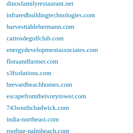
dinosfamilyrestaurant.net
infraredbuildingtechnologies.com
harvesttablehermann.com
carrosdegolfclub.com
energydevelopmentassociates.com
floraandfarmer.com
s3fsolutions.com
brevardbeachhomes.com
escapefromtheivorytower.com
743southchadwick.com
india-northeast.com
roofing-palmbeach.com