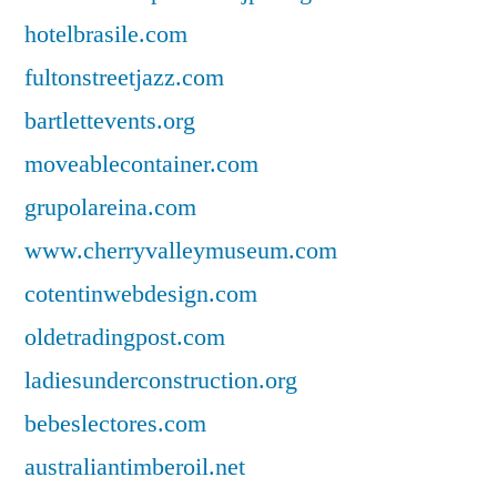
hotelbrasile.com
fultonstreetjazz.com
bartlettevents.org
moveablecontainer.com
grupolareina.com
www.cherryvalleymuseum.com
cotentinwebdesign.com
oldetradingpost.com
ladiesunderconstruction.org
bebeslectores.com
australiantimberoil.net