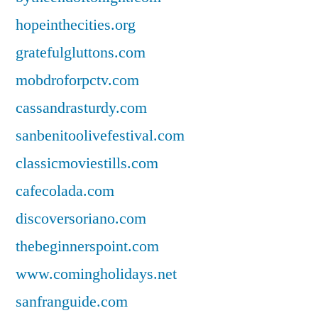
hopeinthecities.org
gratefulgluttons.com
mobdroforpctv.com
cassandrasturdy.com
sanbenitoolivefestival.com
classicmoviestills.com
cafecolada.com
discoversoriano.com
thebeginnerspoint.com
www.comingholidays.net
sanfranguide.com