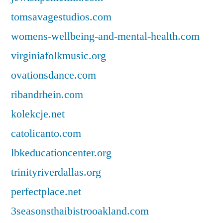
tomsavagestudios.com
womens-wellbeing-and-mental-health.com
virginiafolkmusic.org
ovationsdance.com
ribandrhein.com
kolekcje.net
catolicanto.com
lbkeducationcenter.org
trinityriverdallas.org
perfectplace.net
3seasonsthaibistrooakland.com