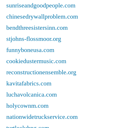
sunriseandgoodpeople.com
chinesedrywallproblem.com
bendthreesistersinn.com
stjohns-flossmoor.org
funnyboneusa.com
cookiedustermusic.com
reconstructionensemble.org
kavitafabrics.com
luchavolcanica.com
holycownm.com
nationwidetruckservice.com