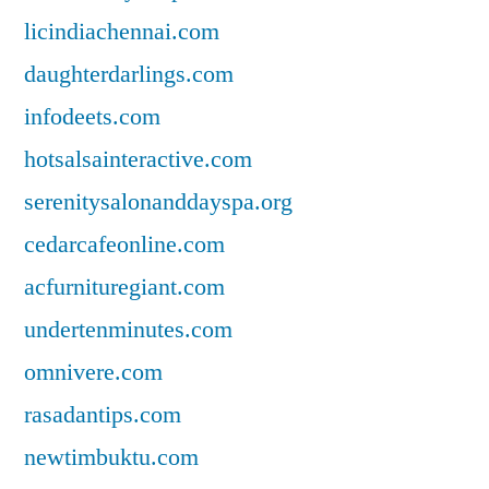
licindiachennai.com
daughterdarlings.com
infodeets.com
hotsalsainteractive.com
serenitysalonanddayspa.org
cedarcafeonline.com
acfurnituregiant.com
undertenminutes.com
omnivere.com
rasadantips.com
newtimbuktu.com