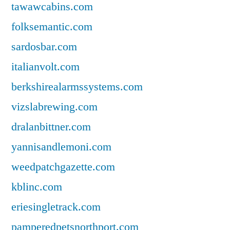
tawawcabins.com
folksemantic.com
sardosbar.com
italianvolt.com
berkshirealarmssystems.com
vizslabrewing.com
dralanbittner.com
yannisandlemoni.com
weedpatchgazette.com
kblinc.com
eriesingletrack.com
pamperedpetsnorthport.com