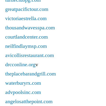
turtleclubpg.com
greatpacifictour.com
victoriaestrella.com
thousandwavesspa.com
courtlandcenter.com
neilfindlaymsp.com
avicollisrestaurant.com
drcconline.org
v
theplacebarandgrill.com
waterburyrx.com
advpoolsinc.com
angelosatthepoint.com