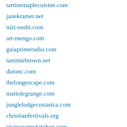
tartinemaplecuisine.com
janekramer.net
nizi-sushi.com
art-mengo.com
gaiaprimeradio.com
tammiebrown.net
dutonc.com
thelongescape.com
mattolegrange.com
junglelodgecostarica.com
christianfestivals.org
visitcountrykitchen.com