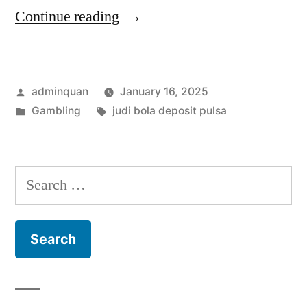
“Panduan
Continue reading
Lengkap
Judi
Posted
adminquan
January 16, 2025
Bola
by
Posted
Tags:
Gambling
judi bola deposit pulsa
Deposit
in
Pulsa
untuk
Search
Pemula”
for: