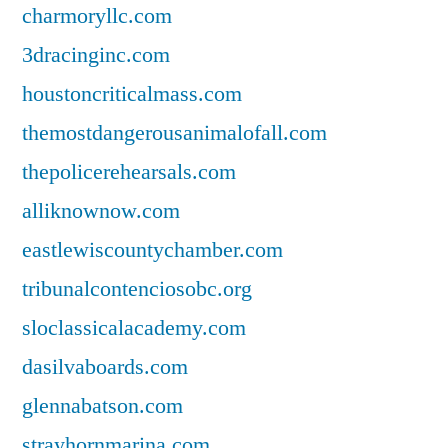
charmoryllc.com
3dracinginc.com
houstoncriticalmass.com
themostdangerousanimalofall.com
thepolicerehearsals.com
alliknownow.com
eastlewiscountychamber.com
tribunalcontenciosobc.org
sloclassicalacademy.com
dasilvaboards.com
glennabatson.com
strayhornmarina.com