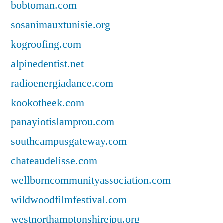
bobtoman.com
sosanimauxtunisie.org
kogroofing.com
alpinedentist.net
radioenergiadance.com
kookotheek.com
panayiotislamprou.com
southcampusgateway.com
chateaudelisse.com
wellborncommunityassociation.com
wildwoodfilmfestival.com
westnorthamptonshirejpu.org