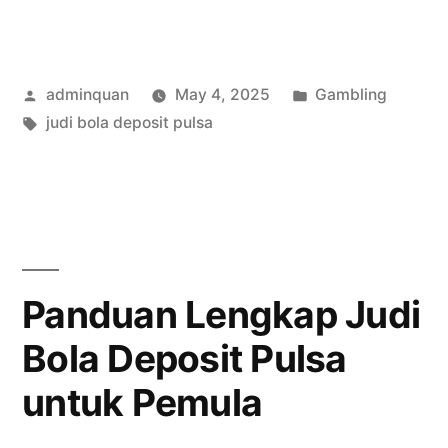
Bermain
Judi
Posted
Posted
adminquan
May 4, 2025
Gambling
Bola
by
Tags:
in
judi bola deposit pulsa
Deposit
Pulsa
di
Situs
Terpercaya”
Panduan Lengkap Judi
Bola Deposit Pulsa
untuk Pemula