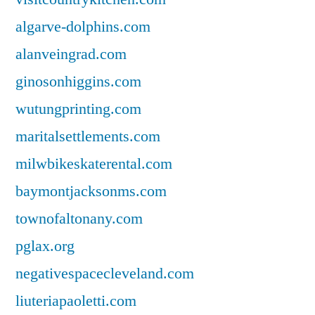
algarve-dolphins.com
alanveingrad.com
ginosonhiggins.com
wutungprinting.com
maritalsettlements.com
milwbikeskaterental.com
baymontjacksonms.com
townofaltonany.com
pglax.org
negativespacecleveland.com
liuteriapaoletti.com