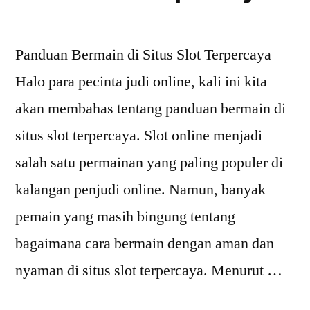
Panduan Bermain di Situs Slot Terpercaya
Halo para pecinta judi online, kali ini kita
akan membahas tentang panduan bermain di
situs slot terpercaya. Slot online menjadi
salah satu permainan yang paling populer di
kalangan penjudi online. Namun, banyak
pemain yang masih bingung tentang
bagaimana cara bermain dengan aman dan
nyaman di situs slot terpercaya. Menurut …