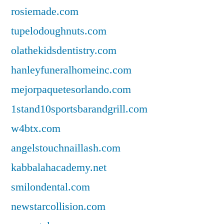
rosiemade.com
tupelodoughnuts.com
olathekidsdentistry.com
hanleyfuneralhomeinc.com
mejorpaquetesorlando.com
1stand10sportsbarandgrill.com
w4btx.com
angelstouchnaillash.com
kabbalahacademy.net
smilondental.com
newstarcollision.com