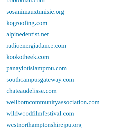
bobtoman.com
sosanimauxtunisie.org
kogroofing.com
alpinedentist.net
radioenergiadance.com
kookotheek.com
panayiotislamprou.com
southcampusgateway.com
chateaudelisse.com
wellborncommunityassociation.com
wildwoodfilmfestival.com
westnorthamptonshirejpu.org