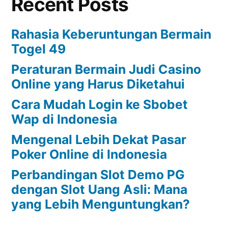
Recent Posts
Rahasia Keberuntungan Bermain
Togel 49
Peraturan Bermain Judi Casino
Online yang Harus Diketahui
Cara Mudah Login ke Sbobet
Wap di Indonesia
Mengenal Lebih Dekat Pasar
Poker Online di Indonesia
Perbandingan Slot Demo PG
dengan Slot Uang Asli: Mana
yang Lebih Menguntungkan?