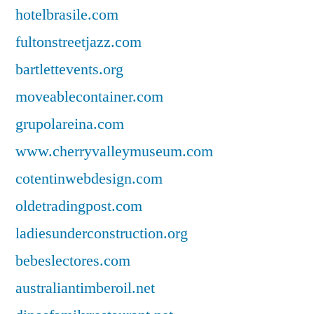
hotelbrasile.com
fultonstreetjazz.com
bartlettevents.org
moveablecontainer.com
grupolareina.com
www.cherryvalleymuseum.com
cotentinwebdesign.com
oldetradingpost.com
ladiesunderconstruction.org
bebeslectores.com
australiantimberoil.net