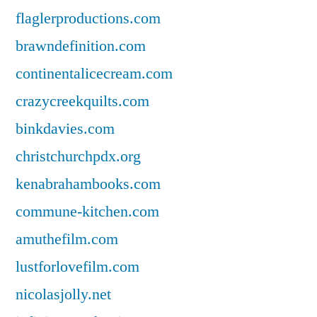
flaglerproductions.com
brawndefinition.com
continentalicecream.com
crazycreekquilts.com
binkdavies.com
christchurchpdx.org
kenabrahambooks.com
commune-kitchen.com
amuthefilm.com
lustforlovefilm.com
nicolasjolly.net