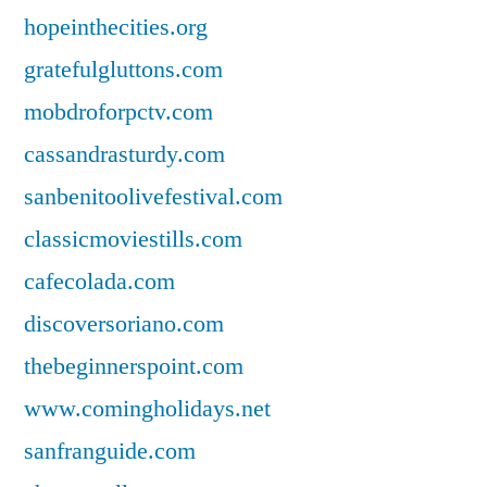
hopeinthecities.org
gratefulgluttons.com
mobdroforpctv.com
cassandrasturdy.com
sanbenitoolivefestival.com
classicmoviestills.com
cafecolada.com
discoversoriano.com
thebeginnerspoint.com
www.comingholidays.net
sanfranguide.com