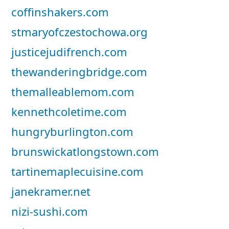
coffinshakers.com
stmaryofczestochowa.org
justicejudifrench.com
thewanderingbridge.com
themalleablemom.com
kennethcoletime.com
hungryburlington.com
brunswickatlongstown.com
tartinemaplecuisine.com
janekramer.net
nizi-sushi.com