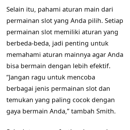
Selain itu, pahami aturan main dari
permainan slot yang Anda pilih. Setiap
permainan slot memiliki aturan yang
berbeda-beda, jadi penting untuk
memahami aturan mainnya agar Anda
bisa bermain dengan lebih efektif.
“Jangan ragu untuk mencoba
berbagai jenis permainan slot dan
temukan yang paling cocok dengan
gaya bermain Anda,” tambah Smith.