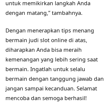
untuk memikirkan langkah Anda
dengan matang,” tambahnya.
Dengan menerapkan tips menang
bermain judi slot online di atas,
diharapkan Anda bisa meraih
kemenangan yang lebih sering saat
bermain. Ingatlah untuk selalu
bermain dengan tanggung jawab dan
jangan sampai kecanduan. Selamat
mencoba dan semoga berhasil!