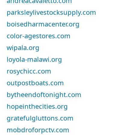
andreacavaletto.com
parksleylivestocksupply.com
boisedharmacenter.org
color-agestores.com
wipala.org
loyola-malawi.org
rosychicc.com
outpostboats.com
bytheendoftonight.com
hopeinthecities.org
gratefulgluttons.com
mobdroforpctv.com