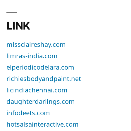
LINK
missclaireshay.com
limras-india.com
elperiodicodelara.com
richiesbodyandpaint.net
licindiachennai.com
daughterdarlings.com
infodeets.com
hotsalsainteractive.com