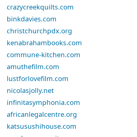
crazycreekquilts.com
binkdavies.com
christchurchpdx.org
kenabrahambooks.com
commune-kitchen.com
amuthefilm.com
lustforlovefilm.com
nicolasjolly.net
infinitasymphonia.com
africanlegalcentre.org
katsusushihouse.com