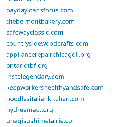
paydayloansforus.com
thebelmontbakery.com
safewayclassic.com
countrysidewoodcrafts.com
appliancerepairchicagoil.org
ontariotbf.org
instalegendary.com
keepworkershealthyandsafe.com
noodlesitaliankitchen.com
nydreamact.org
unagisushimetairie.com