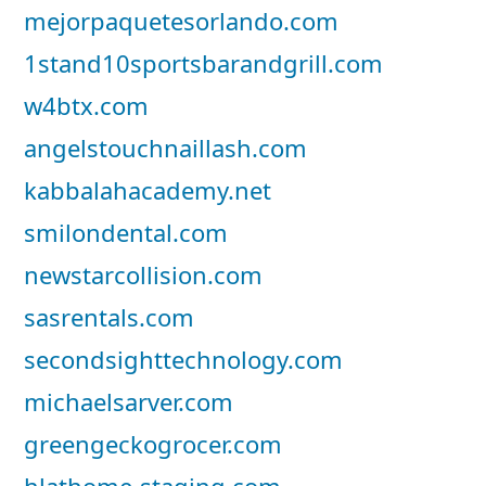
mejorpaquetesorlando.com
1stand10sportsbarandgrill.com
w4btx.com
angelstouchnaillash.com
kabbalahacademy.net
smilondental.com
newstarcollision.com
sasrentals.com
secondsighttechnology.com
michaelsarver.com
greengeckogrocer.com