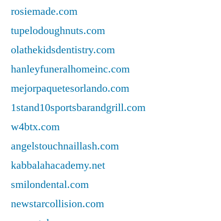
rosiemade.com
tupelodoughnuts.com
olathekidsdentistry.com
hanleyfuneralhomeinc.com
mejorpaquetesorlando.com
1stand10sportsbarandgrill.com
w4btx.com
angelstouchnaillash.com
kabbalahacademy.net
smilondental.com
newstarcollision.com