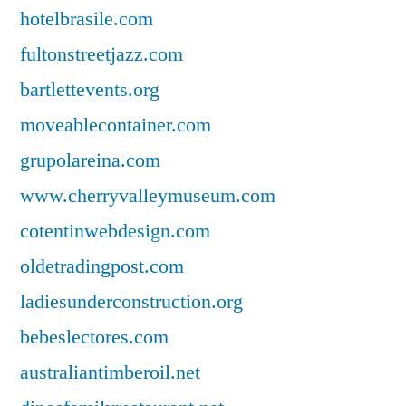
hotelbrasile.com
fultonstreetjazz.com
bartlettevents.org
moveablecontainer.com
grupolareina.com
www.cherryvalleymuseum.com
cotentinwebdesign.com
oldetradingpost.com
ladiesunderconstruction.org
bebeslectores.com
australiantimberoil.net