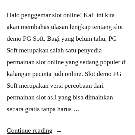
Halo penggemar slot online! Kali ini kita
akan membahas ulasan lengkap tentang slot
demo PG Soft. Bagi yang belum tahu, PG
Soft merupakan salah satu penyedia
permainan slot online yang sedang populer di
kalangan pecinta judi online. Slot demo PG
Soft merupakan versi percobaan dari
permainan slot asli yang bisa dimainkan
secara gratis tanpa harus …
“Ulasan
Continue reading