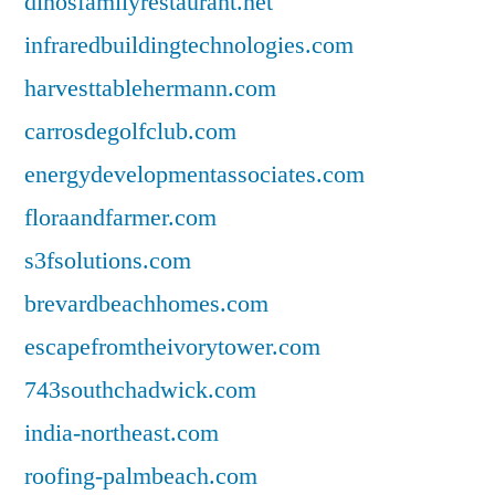
dinosfamilyrestaurant.net
infraredbuildingtechnologies.com
harvesttablehermann.com
carrosdegolfclub.com
energydevelopmentassociates.com
floraandfarmer.com
s3fsolutions.com
brevardbeachhomes.com
escapefromtheivorytower.com
743southchadwick.com
india-northeast.com
roofing-palmbeach.com