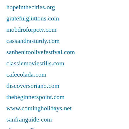
hopeinthecities.org
gratefulgluttons.com
mobdroforpctv.com
cassandrasturdy.com
sanbenitoolivefestival.com
classicmoviestills.com
cafecolada.com
discoversoriano.com
thebeginnerspoint.com
www.comingholidays.net
sanfranguide.com