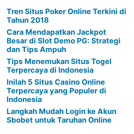
Tren Situs Poker Online Terkini di
Tahun 2018
Cara Mendapatkan Jackpot
Besar di Slot Demo PG: Strategi
dan Tips Ampuh
Tips Menemukan Situs Togel
Terpercaya di Indonesia
Inilah 5 Situs Casino Online
Terpercaya yang Populer di
Indonesia
Langkah Mudah Login ke Akun
Sbobet untuk Taruhan Online