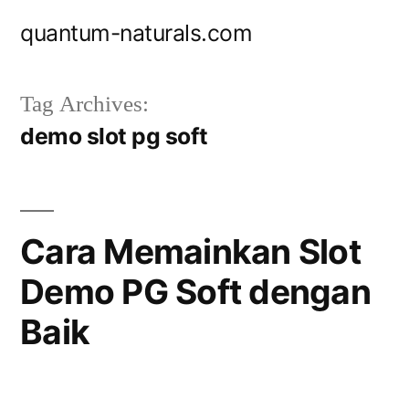
Skip
quantum-naturals.com
to
content
Tag Archives:
demo slot pg soft
Cara Memainkan Slot
Demo PG Soft dengan
Baik