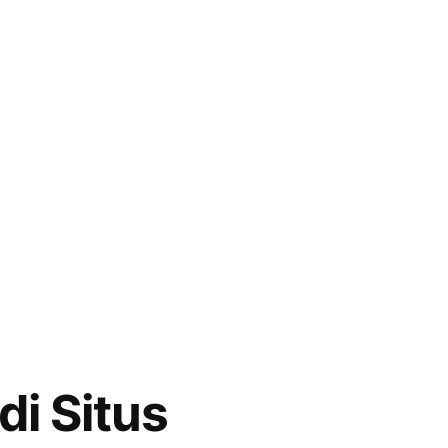
i Situs