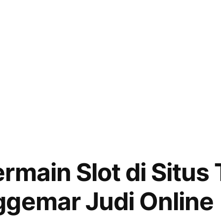
m
rmain Slot di Situs
ggemar Judi Online