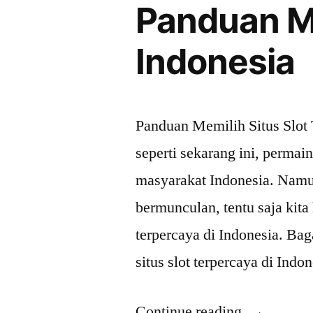
Panduan Me
Indonesia”
Indonesia
Panduan Memilih Situs Slot T
seperti sekarang ini, permai
masyarakat Indonesia. Namu
bermunculan, tentu saja kita 
terpercaya di Indonesia. B
situs slot terpercaya di Indon
“Panduan
Continue reading