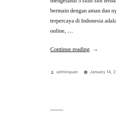
mengetahui 5 situs slot terba
bermain dengan aman dan nya
terpercaya di Indonesia adal
online, …
“5
Continue reading
Situs
Slot
Posted
adminquan
January 14, 
Terbaik
by
dan
Terpercaya
di