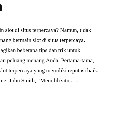
a
n slot di situs terpercaya? Namun, tidak
ang bermain slot di situs terpercaya.
gikan beberapa tips dan trik untuk
n peluang menang Anda. Pertama-tama,
slot terpercaya yang memiliki reputasi baik.
ine, John Smith, “Memilih situs …