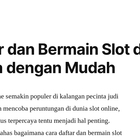
 dan Bermain Slot d
a dengan Mudah
ine semakin populer di kalangan pecinta judi
n mencoba peruntungan di dunia slot online,
tus terpercaya tentu menjadi hal penting.
bahas bagaimana cara daftar dan bermain slot