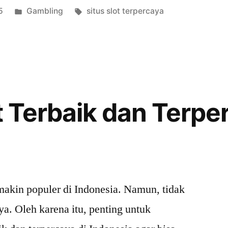
Posted
Tags:
5
Gambling
situs slot terpercaya
in
”
t Terbaik dan Terpe
makin populer di Indonesia. Namun, tidak
ya. Oleh karena itu, penting untuk