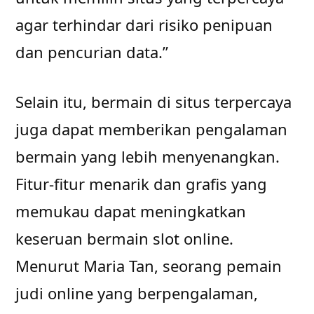
agar terhindar dari risiko penipuan
dan pencurian data.”
Selain itu, bermain di situs terpercaya
juga dapat memberikan pengalaman
bermain yang lebih menyenangkan.
Fitur-fitur menarik dan grafis yang
memukau dapat meningkatkan
keseruan bermain slot online.
Menurut Maria Tan, seorang pemain
judi online yang berpengalaman,