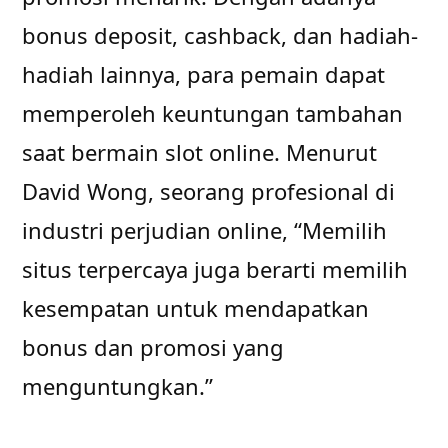
bonus deposit, cashback, dan hadiah-
hadiah lainnya, para pemain dapat
memperoleh keuntungan tambahan
saat bermain slot online. Menurut
David Wong, seorang profesional di
industri perjudian online, “Memilih
situs terpercaya juga berarti memilih
kesempatan untuk mendapatkan
bonus dan promosi yang
menguntungkan.”