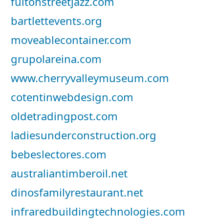
fultonstreetjazz.com
bartlettevents.org
moveablecontainer.com
grupolareina.com
www.cherryvalleymuseum.com
cotentinwebdesign.com
oldetradingpost.com
ladiesunderconstruction.org
bebeslectores.com
australiantimberoil.net
dinosfamilyrestaurant.net
infraredbuildingtechnologies.com