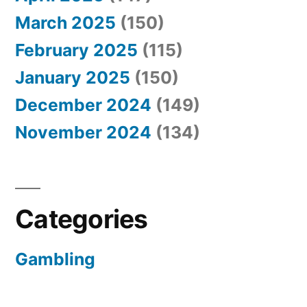
March 2025
(150)
February 2025
(115)
January 2025
(150)
December 2024
(149)
November 2024
(134)
Categories
Gambling