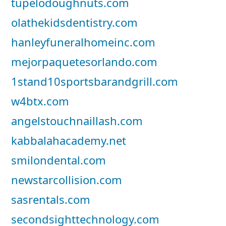
tupelodoughnuts.com
olathekidsdentistry.com
hanleyfuneralhomeinc.com
mejorpaquetesorlando.com
1stand10sportsbarandgrill.com
w4btx.com
angelstouchnaillash.com
kabbalahacademy.net
smilondental.com
newstarcollision.com
sasrentals.com
secondsighttechnology.com