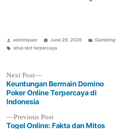
Posted
Posted
adminquan
June 29, 2026
Gambling
by
Tags:
in
situs slot terpercaya
Next
Next Post
post:
Keuntungan Bermain Domino
Post
Poker Online Terpercaya di
navigation
Indonesia
Previous
Previous Post
post:
Togel Online: Fakta dan Mitos