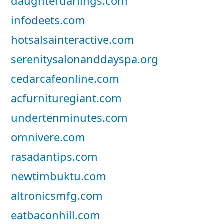
daughterdarlings.com
infodeets.com
hotsalsainteractive.com
serenitysalonanddayspa.org
cedarcafeonline.com
acfurnituregiant.com
undertenminutes.com
omnivere.com
rasadantips.com
newtimbuktu.com
altronicsmfg.com
eatbaconhill.com