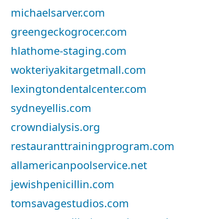
michaelsarver.com
greengeckogrocer.com
hlathome-staging.com
wokteriyakitargetmall.com
lexingtondentalcenter.com
sydneyellis.com
crowndialysis.org
restauranttrainingprogram.com
allamericanpoolservice.net
jewishpenicillin.com
tomsavagestudios.com