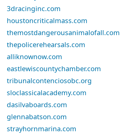
3dracinginc.com
houstoncriticalmass.com
themostdangerousanimalofall.com
thepolicerehearsals.com
alliknownow.com
eastlewiscountychamber.com
tribunalcontenciosobc.org
sloclassicalacademy.com
dasilvaboards.com
glennabatson.com
strayhornmarina.com