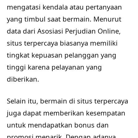
mengatasi kendala atau pertanyaan
yang timbul saat bermain. Menurut
data dari Asosiasi Perjudian Online,
situs terpercaya biasanya memiliki
tingkat kepuasan pelanggan yang
tinggi karena pelayanan yang
diberikan.
Selain itu, bermain di situs terpercaya
juga dapat memberikan kesempatan
untuk mendapatkan bonus dan
promosi menarik. Dengan adanya