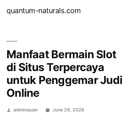
Skip
quantum-naturals.com
to
content
Manfaat Bermain Slot
di Situs Terpercaya
untuk Penggemar Judi
Online
Posted
adminquan
June 29, 2026
by