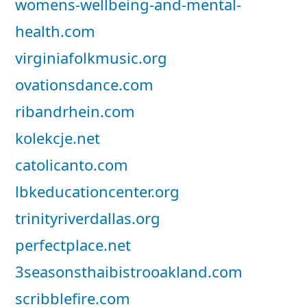
womens-wellbeing-and-mental-
health.com
virginiafolkmusic.org
ovationsdance.com
ribandrhein.com
kolekcje.net
catolicanto.com
lbkeducationcenter.org
trinityriverdallas.org
perfectplace.net
3seasonsthaibistrooakland.com
scribblefire.com