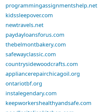
programmingassignmentshelp.net
kidssleepover.com
newtravels.net
paydayloansforus.com
thebelmontbakery.com
safewayclassic.com
countrysidewoodcrafts.com
appliancerepairchicagoil.org
ontariotbf.org
instalegendary.com
keepworkershealthyandsafe.com