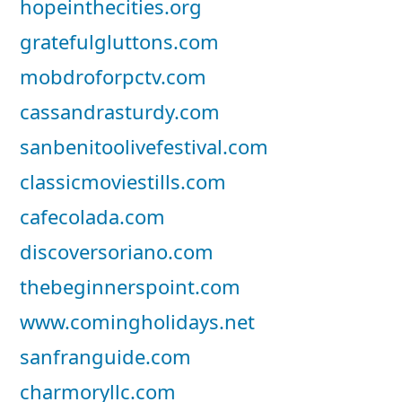
hopeinthecities.org
gratefulgluttons.com
mobdroforpctv.com
cassandrasturdy.com
sanbenitoolivefestival.com
classicmoviestills.com
cafecolada.com
discoversoriano.com
thebeginnerspoint.com
www.comingholidays.net
sanfranguide.com
charmoryllc.com