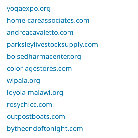
yogaexpo.org
home-careassociates.com
andreacavaletto.com
parksleylivestocksupply.com
boisedharmacenter.org
color-agestores.com
wipala.org
loyola-malawi.org
rosychicc.com
outpostboats.com
bytheendoftonight.com