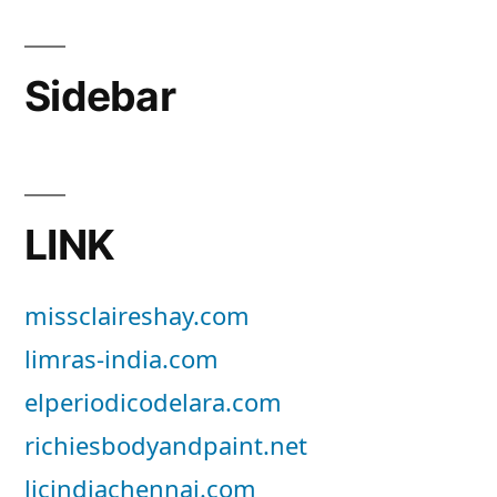
Sidebar
LINK
missclaireshay.com
limras-india.com
elperiodicodelara.com
richiesbodyandpaint.net
licindiachennai.com