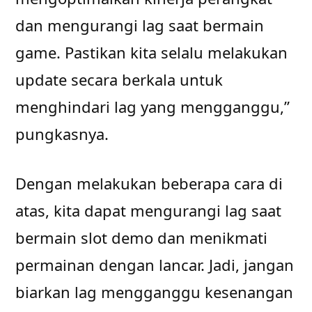
dan mengurangi lag saat bermain
game. Pastikan kita selalu melakukan
update secara berkala untuk
menghindari lag yang mengganggu,”
pungkasnya.
Dengan melakukan beberapa cara di
atas, kita dapat mengurangi lag saat
bermain slot demo dan menikmati
permainan dengan lancar. Jadi, jangan
biarkan lag mengganggu kesenangan