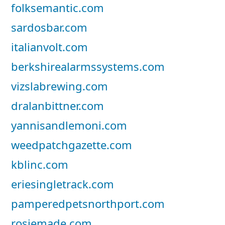
folksemantic.com
sardosbar.com
italianvolt.com
berkshirealarmssystems.com
vizslabrewing.com
dralanbittner.com
yannisandlemoni.com
weedpatchgazette.com
kblinc.com
eriesingletrack.com
pamperedpetsnorthport.com
rosiemade.com