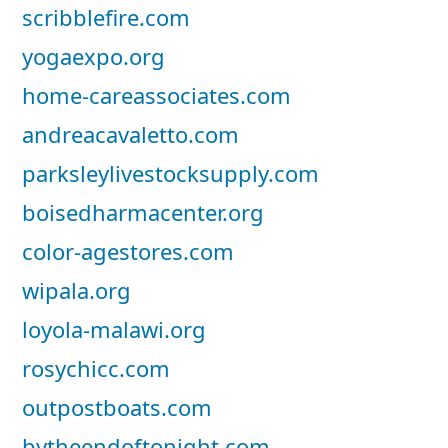
scribblefire.com
yogaexpo.org
home-careassociates.com
andreacavaletto.com
parksleylivestocksupply.com
boisedharmacenter.org
color-agestores.com
wipala.org
loyola-malawi.org
rosychicc.com
outpostboats.com
bytheendoftonight.com