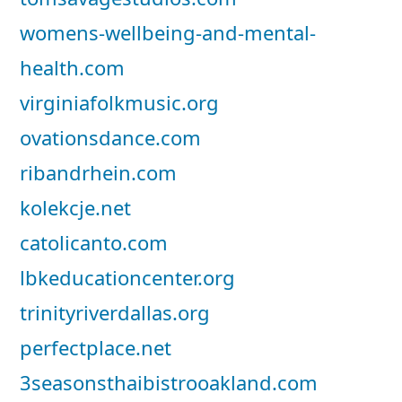
womens-wellbeing-and-mental-
health.com
virginiafolkmusic.org
ovationsdance.com
ribandrhein.com
kolekcje.net
catolicanto.com
lbkeducationcenter.org
trinityriverdallas.org
perfectplace.net
3seasonsthaibistrooakland.com