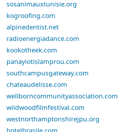
sosanimauxtunisie.org
kogroofing.com
alpinedentist.net
radioenergiadance.com
kookotheek.com
panayiotislamprou.com
southcampusgateway.com
chateaudelisse.com
wellborncommunityassociation.com
wildwoodfilmfestival.com
westnorthamptonshirejpu.org
hotelbrasile.com