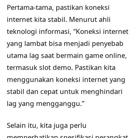
Pertama-tama, pastikan koneksi
internet kita stabil. Menurut ahli
teknologi informasi, “Koneksi internet
yang lambat bisa menjadi penyebab
utama lag saat bermain game online,
termasuk slot demo. Pastikan kita
menggunakan koneksi internet yang
stabil dan cepat untuk menghindari
lag yang mengganggu.”
Selain itu, kita juga perlu
memperhatikan spesifikasi perangkat