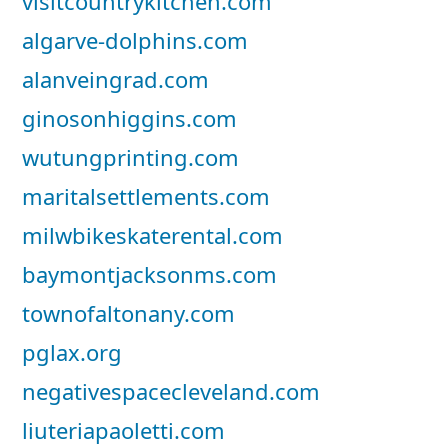
visitcountrykitchen.com
algarve-dolphins.com
alanveingrad.com
ginosonhiggins.com
wutungprinting.com
maritalsettlements.com
milwbikeskaterental.com
baymontjacksonms.com
townofaltonany.com
pglax.org
negativespacecleveland.com
liuteriapaoletti.com