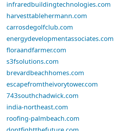
infraredbuildingtechnologies.com
harvesttablehermann.com
carrosdegolfclub.com
energydevelopmentassociates.com
floraandfarmer.com
s3fsolutions.com
brevardbeachhomes.com
escapefromtheivorytower.com
743southchadwick.com
india-northeast.com
roofing-palmbeach.com
dontfightthefuture.com