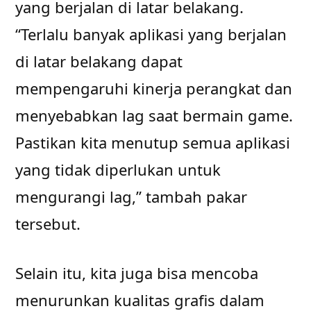
yang berjalan di latar belakang.
“Terlalu banyak aplikasi yang berjalan
di latar belakang dapat
mempengaruhi kinerja perangkat dan
menyebabkan lag saat bermain game.
Pastikan kita menutup semua aplikasi
yang tidak diperlukan untuk
mengurangi lag,” tambah pakar
tersebut.
Selain itu, kita juga bisa mencoba
menurunkan kualitas grafis dalam