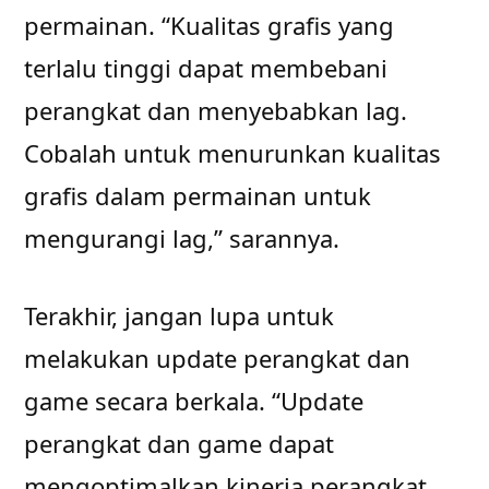
permainan. “Kualitas grafis yang
terlalu tinggi dapat membebani
perangkat dan menyebabkan lag.
Cobalah untuk menurunkan kualitas
grafis dalam permainan untuk
mengurangi lag,” sarannya.
Terakhir, jangan lupa untuk
melakukan update perangkat dan
game secara berkala. “Update
perangkat dan game dapat
mengoptimalkan kinerja perangkat