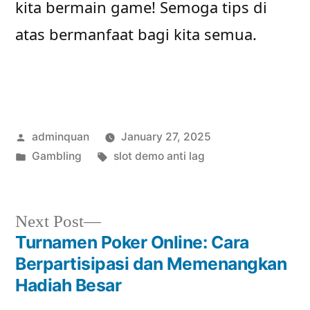
kita bermain game! Semoga tips di
atas bermanfaat bagi kita semua.
Posted
adminquan
January 27, 2025
by
Posted
Tags:
Gambling
slot demo anti lag
in
Next
Next Post
post:
Turnamen Poker Online: Cara
Post
Berpartisipasi dan Memenangkan
navigation
Hadiah Besar