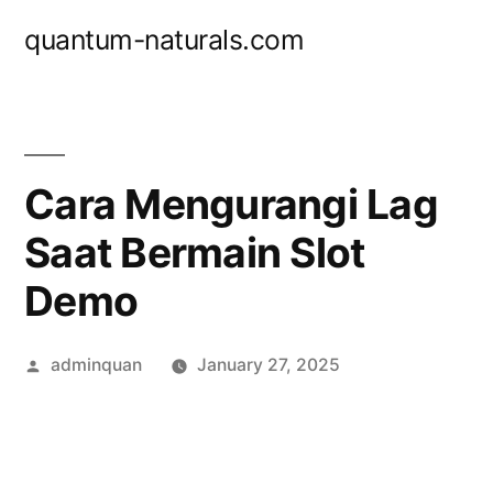
Skip
quantum-naturals.com
to
content
Cara Mengurangi Lag
Saat Bermain Slot
Demo
Posted
adminquan
January 27, 2025
by