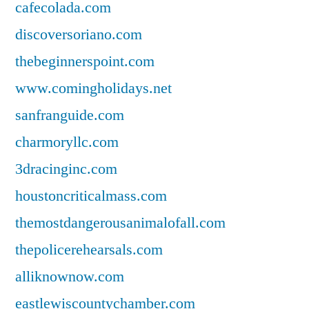
cafecolada.com
discoversoriano.com
thebeginnerspoint.com
www.comingholidays.net
sanfranguide.com
charmoryllc.com
3dracinginc.com
houstoncriticalmass.com
themostdangerousanimalofall.com
thepolicerehearsals.com
alliknownow.com
eastlewiscountychamber.com