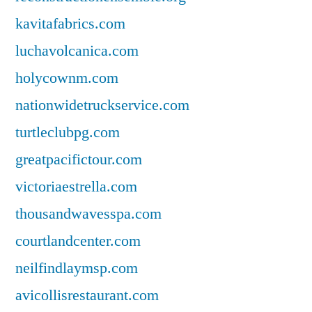
kavitafabrics.com
luchavolcanica.com
holycownm.com
nationwidetruckservice.com
turtleclubpg.com
greatpacifictour.com
victoriaestrella.com
thousandwavesspa.com
courtlandcenter.com
neilfindlaymsp.com
avicollisrestaurant.com