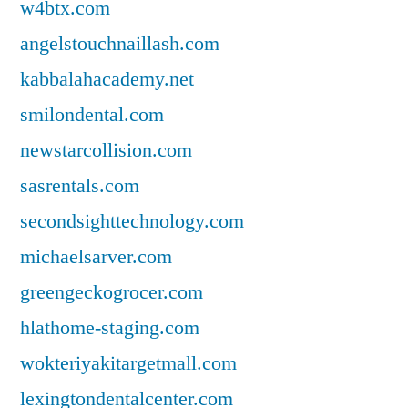
w4btx.com
angelstouchnaillash.com
kabbalahacademy.net
smilondental.com
newstarcollision.com
sasrentals.com
secondsighttechnology.com
michaelsarver.com
greengeckogrocer.com
hlathome-staging.com
wokteriyakitargetmall.com
lexingtondentalcenter.com