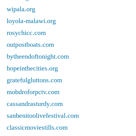
wipala.org
loyola-malawi.org
rosychicc.com
outpostboats.com
bytheendoftonight.com
hopeinthecities.org
gratefulgluttons.com
mobdroforpctv.com
cassandrasturdy.com
sanbenitoolivefestival.com
classicmoviestills.com