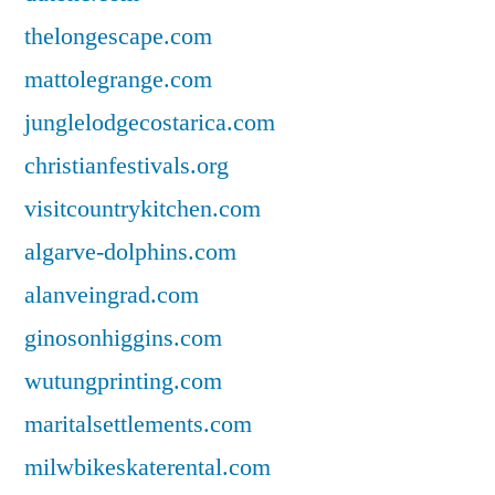
thelongescape.com
mattolegrange.com
junglelodgecostarica.com
christianfestivals.org
visitcountrykitchen.com
algarve-dolphins.com
alanveingrad.com
ginosonhiggins.com
wutungprinting.com
maritalsettlements.com
milwbikeskaterental.com