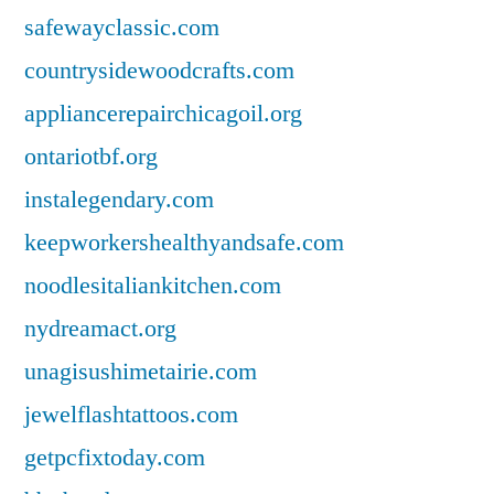
safewayclassic.com
countrysidewoodcrafts.com
appliancerepairchicagoil.org
ontariotbf.org
instalegendary.com
keepworkershealthyandsafe.com
noodlesitaliankitchen.com
nydreamact.org
unagisushimetairie.com
jewelflashtattoos.com
getpcfixtoday.com