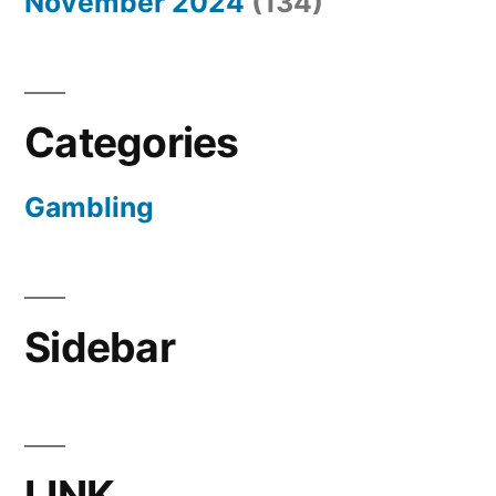
November 2024
(134)
Categories
Gambling
Sidebar
LINK