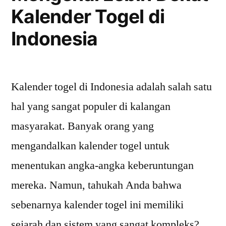
Kalender Togel di
Indonesia
Kalender togel di Indonesia adalah salah satu
hal yang sangat populer di kalangan
masyarakat. Banyak orang yang
mengandalkan kalender togel untuk
menentukan angka-angka keberuntungan
mereka. Namun, tahukah Anda bahwa
sebenarnya kalender togel ini memiliki
sejarah dan sistem yang sangat kompleks?