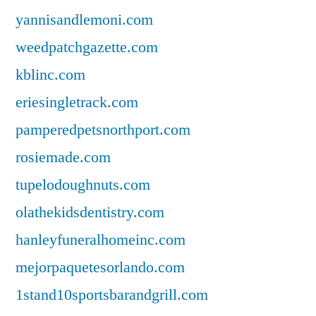
yannisandlemoni.com
weedpatchgazette.com
kblinc.com
eriesingletrack.com
pamperedpetsnorthport.com
rosiemade.com
tupelodoughnuts.com
olathekidsdentistry.com
hanleyfuneralhomeinc.com
mejorpaquetesorlando.com
1stand10sportsbarandgrill.com