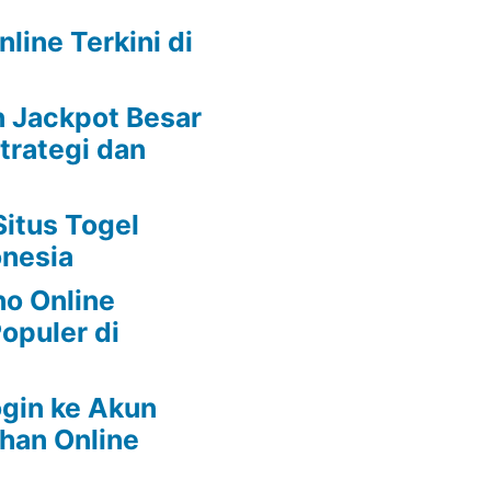
line Terkini di
 Jackpot Besar
trategi dan
itus Togel
onesia
no Online
opuler di
gin ke Akun
han Online