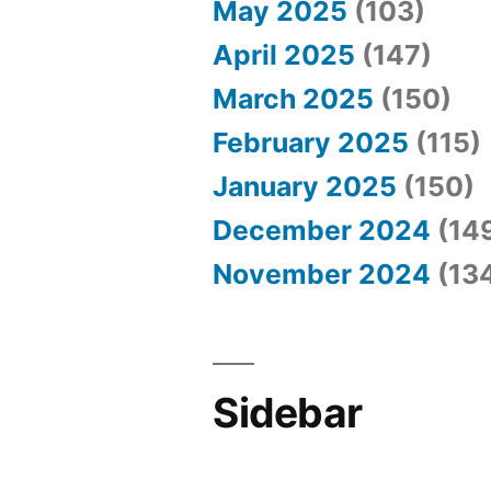
May 2025
(103)
April 2025
(147)
March 2025
(150)
February 2025
(115)
January 2025
(150)
December 2024
(14
November 2024
(13
Sidebar