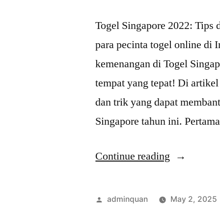
Togel Singapore 2022: Tips
para pecinta togel online di
kemenangan di Togel Singap
tempat yang tepat! Di artike
dan trik yang dapat memba
Singapore tahun ini. Pertam
“Togel
Continue reading
Singapore
2022:
Posted
adminquan
May 2, 2025
Tips
by