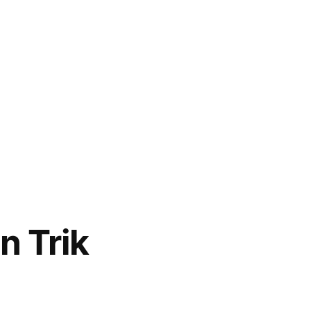
n Trik