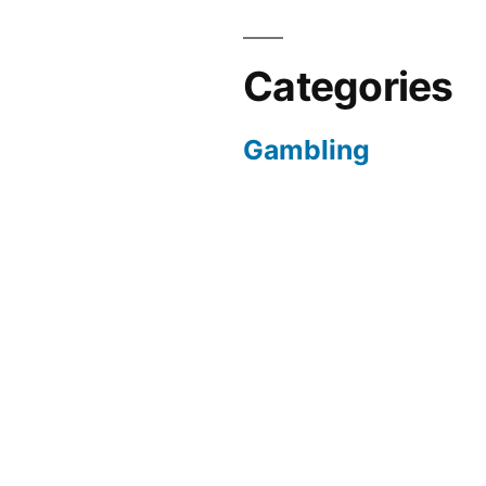
Categories
Gambling