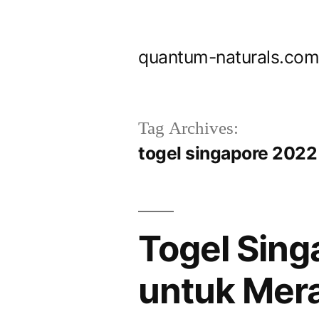
Skip
to
quantum-naturals.co
content
Tag Archives:
togel singapore 2022
Togel Sing
untuk Mer