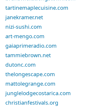
tartinemaplecuisine.com
janekramer.net
nizi-sushi.com
art-mengo.com
gaiaprimeradio.com
tammiebrown.net
dutonc.com
thelongescape.com
mattolegrange.com
junglelodgecostarica.com
christianfestivals.org