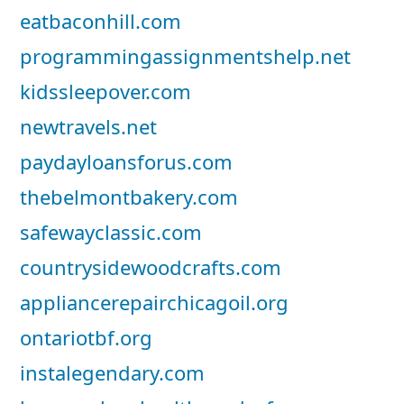
eatbaconhill.com
programmingassignmentshelp.net
kidssleepover.com
newtravels.net
paydayloansforus.com
thebelmontbakery.com
safewayclassic.com
countrysidewoodcrafts.com
appliancerepairchicagoil.org
ontariotbf.org
instalegendary.com