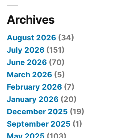
Archives
August 2026
(34)
July 2026
(151)
June 2026
(70)
March 2026
(5)
February 2026
(7)
January 2026
(20)
December 2025
(19)
September 2025
(1)
May 2025
(103)