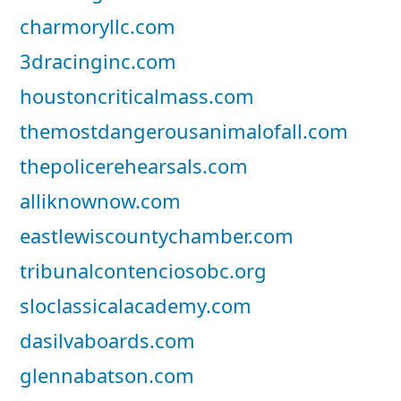
charmoryllc.com
3dracinginc.com
houstoncriticalmass.com
themostdangerousanimalofall.com
thepolicerehearsals.com
alliknownow.com
eastlewiscountychamber.com
tribunalcontenciosobc.org
sloclassicalacademy.com
dasilvaboards.com
glennabatson.com