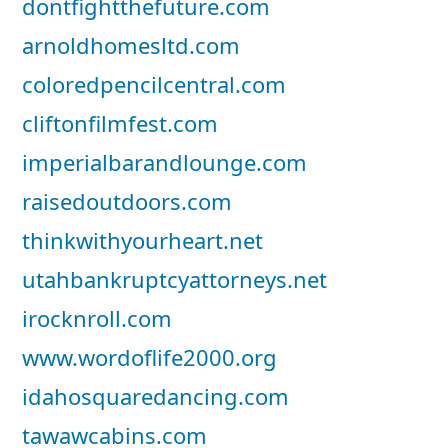
dontfightthefuture.com
arnoldhomesltd.com
coloredpencilcentral.com
cliftonfilmfest.com
imperialbarandlounge.com
raisedoutdoors.com
thinkwithyourheart.net
utahbankruptcyattorneys.net
irocknroll.com
www.wordoflife2000.org
idahosquaredancing.com
tawawcabins.com