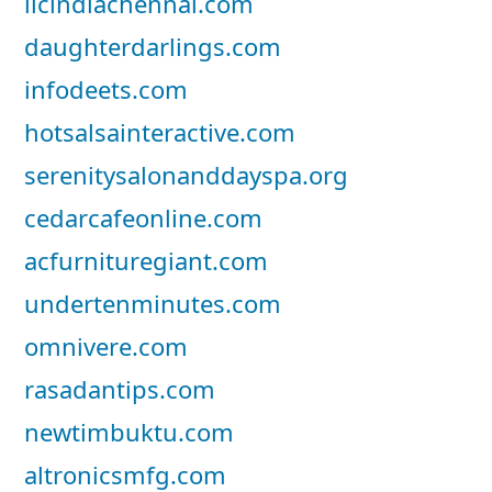
licindiachennai.com
daughterdarlings.com
infodeets.com
hotsalsainteractive.com
serenitysalonanddayspa.org
cedarcafeonline.com
acfurnituregiant.com
undertenminutes.com
omnivere.com
rasadantips.com
newtimbuktu.com
altronicsmfg.com