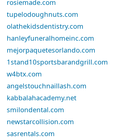
rosiemade.com
tupelodoughnuts.com
olathekidsdentistry.com
hanleyfuneralhomeinc.com
mejorpaquetesorlando.com
1stand10sportsbarandgrill.com
w4btx.com
angelstouchnaillash.com
kabbalahacademy.net
smilondental.com
newstarcollision.com
sasrentals.com