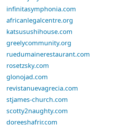
infinitasymphonia.com
africanlegalcentre.org
katsusushihouse.com
greelycommunity.org
ruedumainerestaurant.com
rosetzsky.com
glonojad.com
revistanuevagrecia.com
stjames-church.com
scotty2naughty.com
doreeshafrir.com