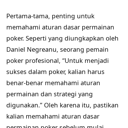
Pertama-tama, penting untuk
memahami aturan dasar permainan
poker. Seperti yang diungkapkan oleh
Daniel Negreanu, seorang pemain
poker profesional, “Untuk menjadi
sukses dalam poker, kalian harus
benar-benar memahami aturan
permainan dan strategi yang
digunakan.” Oleh karena itu, pastikan
kalian memahami aturan dasar
permainan poker sebelum mulai