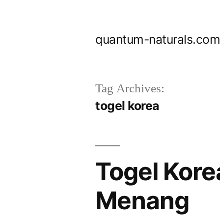
Skip
to
quantum-naturals.co
content
Tag Archives:
togel korea
Togel Kore
Menang