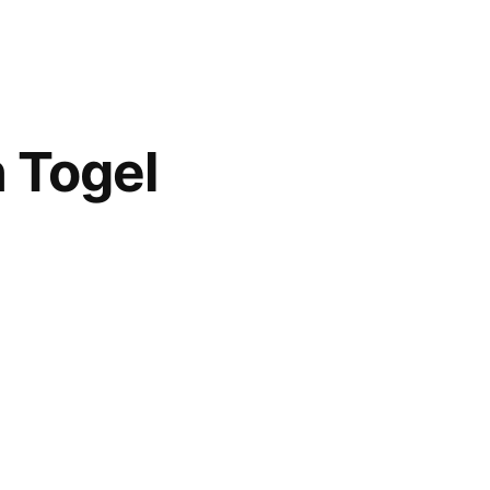
 Togel