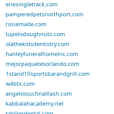
eriesingletrack.com
pamperedpetsnorthport.com
rosiemade.com
tupelodoughnuts.com
olathekidsdentistry.com
hanleyfuneralhomeinc.com
mejorpaquetesorlando.com
1stand10sportsbarandgrill.com
w4btx.com
angelstouchnaillash.com
kabbalahacademy.net
smilondental.com