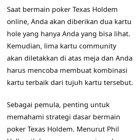
Saat bermain poker Texas Holdem
online, Anda akan diberikan dua kartu
hole yang hanya Anda yang bisa lihat.
Kemudian, lima kartu community
akan diletakkan di atas meja dan Anda
harus mencoba membuat kombinasi
kartu terbaik dari tujuh kartu tersebut.
Sebagai pemula, penting untuk
memahami strategi dasar bermain
poker Texas Holdem. Menurut Phil