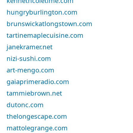
kennethcoletime.com
hungryburlington.com
brunswickatlongstown.com
tartinemaplecuisine.com
janekramer.net
nizi-sushi.com
art-mengo.com
gaiaprimeradio.com
tammiebrown.net
dutonc.com
thelongescape.com
mattolegrange.com