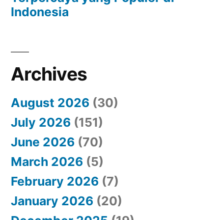
Indonesia
Archives
August 2026
(30)
July 2026
(151)
June 2026
(70)
March 2026
(5)
February 2026
(7)
January 2026
(20)