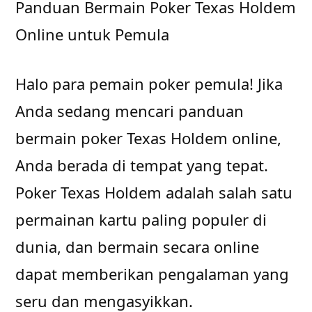
Panduan Bermain Poker Texas Holdem
Online untuk Pemula
Halo para pemain poker pemula! Jika
Anda sedang mencari panduan
bermain poker Texas Holdem online,
Anda berada di tempat yang tepat.
Poker Texas Holdem adalah salah satu
permainan kartu paling populer di
dunia, dan bermain secara online
dapat memberikan pengalaman yang
seru dan mengasyikkan.