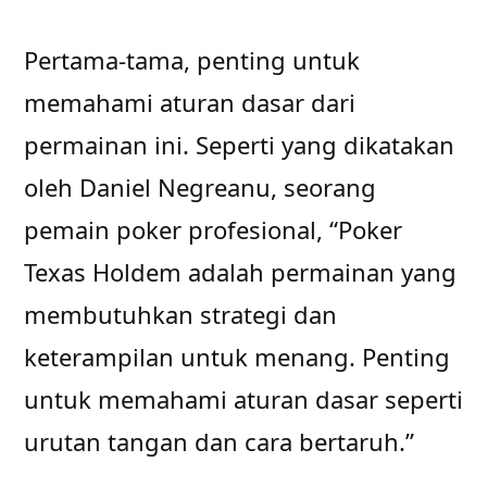
Pertama-tama, penting untuk
memahami aturan dasar dari
permainan ini. Seperti yang dikatakan
oleh Daniel Negreanu, seorang
pemain poker profesional, “Poker
Texas Holdem adalah permainan yang
membutuhkan strategi dan
keterampilan untuk menang. Penting
untuk memahami aturan dasar seperti
urutan tangan dan cara bertaruh.”