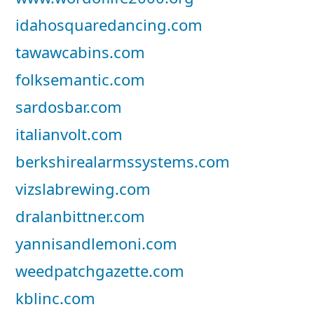
idahosquaredancing.com
tawawcabins.com
folksemantic.com
sardosbar.com
italianvolt.com
berkshirealarmssystems.com
vizslabrewing.com
dralanbittner.com
yannisandlemoni.com
weedpatchgazette.com
kblinc.com