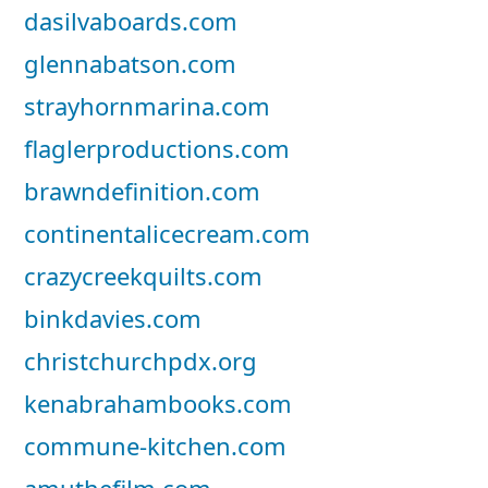
dasilvaboards.com
glennabatson.com
strayhornmarina.com
flaglerproductions.com
brawndefinition.com
continentalicecream.com
crazycreekquilts.com
binkdavies.com
christchurchpdx.org
kenabrahambooks.com
commune-kitchen.com