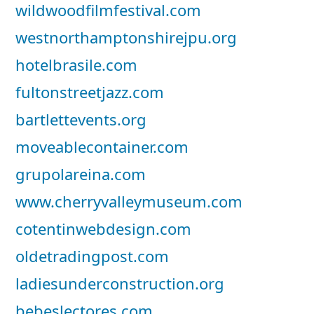
wildwoodfilmfestival.com
westnorthamptonshirejpu.org
hotelbrasile.com
fultonstreetjazz.com
bartlettevents.org
moveablecontainer.com
grupolareina.com
www.cherryvalleymuseum.com
cotentinwebdesign.com
oldetradingpost.com
ladiesunderconstruction.org
bebeslectores.com