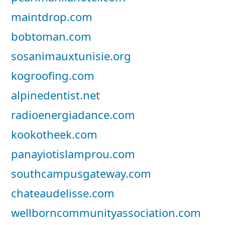
maintdrop.com
bobtoman.com
sosanimauxtunisie.org
kogroofing.com
alpinedentist.net
radioenergiadance.com
kookotheek.com
panayiotislamprou.com
southcampusgateway.com
chateaudelisse.com
wellborncommunityassociation.com