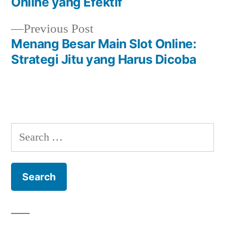
Online yang Efektif
navigation
Previous
Previous Post
post:
Menang Besar Main Slot Online:
Strategi Jitu yang Harus Dicoba
Search
for: