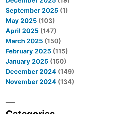
December 2025
(19)
September 2025
(1)
May 2025
(103)
April 2025
(147)
March 2025
(150)
February 2025
(115)
January 2025
(150)
December 2024
(149)
November 2024
(134)
Categories