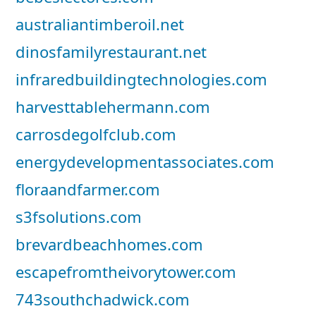
australiantimberoil.net
dinosfamilyrestaurant.net
infraredbuildingtechnologies.com
harvesttablehermann.com
carrosdegolfclub.com
energydevelopmentassociates.com
floraandfarmer.com
s3fsolutions.com
brevardbeachhomes.com
escapefromtheivorytower.com
743southchadwick.com