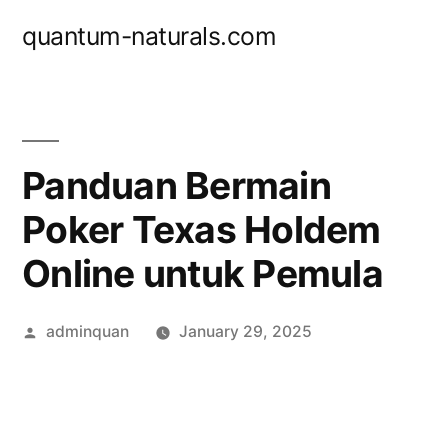
Skip
quantum-naturals.com
to
content
Panduan Bermain
Poker Texas Holdem
Online untuk Pemula
Posted
adminquan
January 29, 2025
by