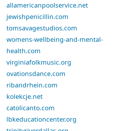
allamericanpoolservice.net
jewishpenicillin.com
tomsavagestudios.com
womens-wellbeing-and-mental-
health.com
virginiafolkmusic.org
ovationsdance.com
ribandrhein.com
kolekcje.net
catolicanto.com
lbkeducationcenter.org
trinityriverdallas.org