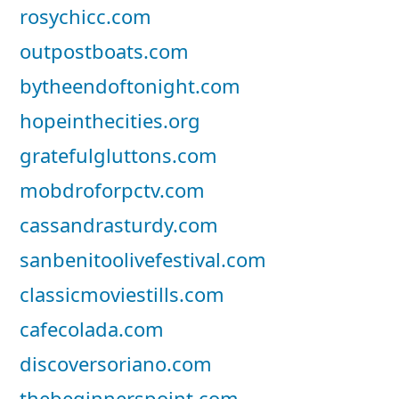
rosychicc.com
outpostboats.com
bytheendoftonight.com
hopeinthecities.org
gratefulgluttons.com
mobdroforpctv.com
cassandrasturdy.com
sanbenitoolivefestival.com
classicmoviestills.com
cafecolada.com
discoversoriano.com
thebeginnerspoint.com