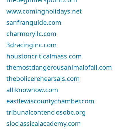
www.comingholidays.net
sanfranguide.com
charmoryllc.com
3dracinginc.com
houstoncriticalmass.com
themostdangerousanimalofall.com
thepolicerehearsals.com
alliknownow.com
eastlewiscountychamber.com
tribunalcontenciosobc.org
sloclassicalacademy.com