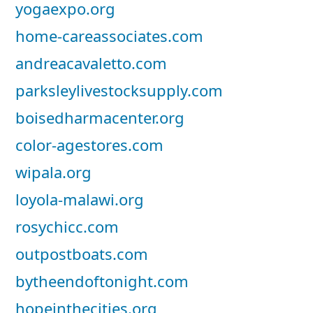
yogaexpo.org
home-careassociates.com
andreacavaletto.com
parksleylivestocksupply.com
boisedharmacenter.org
color-agestores.com
wipala.org
loyola-malawi.org
rosychicc.com
outpostboats.com
bytheendoftonight.com
hopeinthecities.org