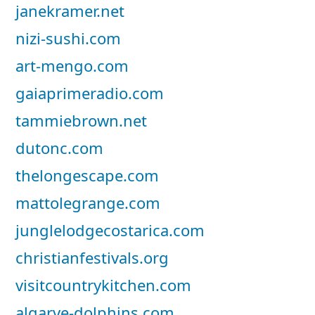
janekramer.net
nizi-sushi.com
art-mengo.com
gaiaprimeradio.com
tammiebrown.net
dutonc.com
thelongescape.com
mattolegrange.com
junglelodgecostarica.com
christianfestivals.org
visitcountrykitchen.com
algarve-dolphins.com