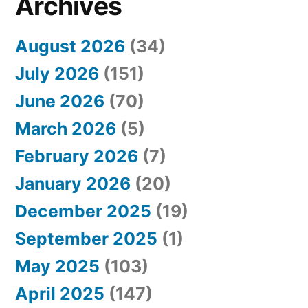
Archives
August 2026
(34)
July 2026
(151)
June 2026
(70)
March 2026
(5)
February 2026
(7)
January 2026
(20)
December 2025
(19)
September 2025
(1)
May 2025
(103)
April 2025
(147)