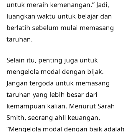
untuk meraih kemenangan.” Jadi,
luangkan waktu untuk belajar dan
berlatih sebelum mulai memasang
taruhan.
Selain itu, penting juga untuk
mengelola modal dengan bijak.
Jangan tergoda untuk memasang
taruhan yang lebih besar dari
kemampuan kalian. Menurut Sarah
Smith, seorang ahli keuangan,
“Mengelola modal dengan baik adalah