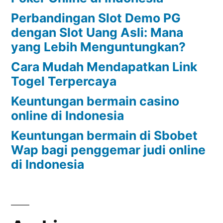
Perbandingan Slot Demo PG
dengan Slot Uang Asli: Mana
yang Lebih Menguntungkan?
Cara Mudah Mendapatkan Link
Togel Terpercaya
Keuntungan bermain casino
online di Indonesia
Keuntungan bermain di Sbobet
Wap bagi penggemar judi online
di Indonesia