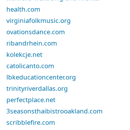
health.com
virginiafolkmusic.org
ovationsdance.com
ribandrhein.com
kolekcje.net
catolicanto.com
lbkeducationcenter.org
trinityriverdallas.org
perfectplace.net
3seasonsthaibistrooakland.com
scribblefire.com