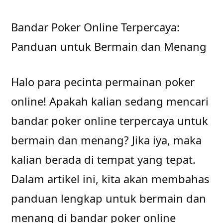
Bandar Poker Online Terpercaya:
Panduan untuk Bermain dan Menang
Halo para pecinta permainan poker
online! Apakah kalian sedang mencari
bandar poker online terpercaya untuk
bermain dan menang? Jika iya, maka
kalian berada di tempat yang tepat.
Dalam artikel ini, kita akan membahas
panduan lengkap untuk bermain dan
menang di bandar poker online