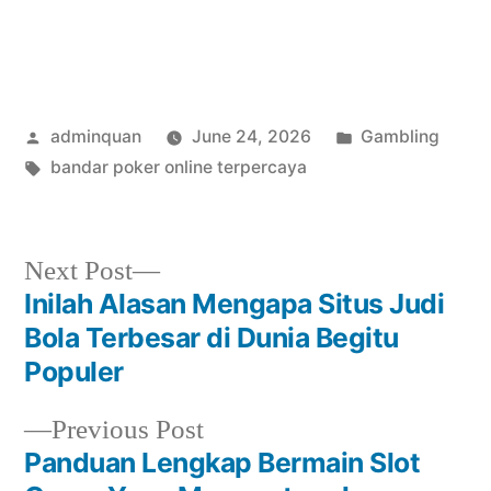
Posted
Posted
adminquan
June 24, 2026
Gambling
by
Tags:
in
bandar poker online terpercaya
Next
Next Post
post:
Inilah Alasan Mengapa Situs Judi
Post
Bola Terbesar di Dunia Begitu
navigation
Populer
Previous
Previous Post
post:
Panduan Lengkap Bermain Slot