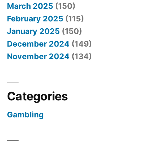
March 2025
(150)
February 2025
(115)
January 2025
(150)
December 2024
(149)
November 2024
(134)
Categories
Gambling