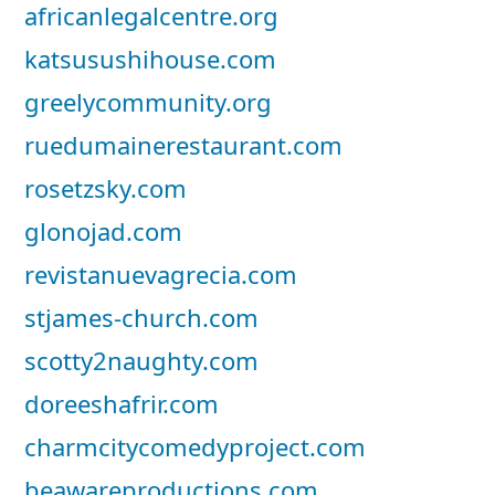
africanlegalcentre.org
katsusushihouse.com
greelycommunity.org
ruedumainerestaurant.com
rosetzsky.com
glonojad.com
revistanuevagrecia.com
stjames-church.com
scotty2naughty.com
doreeshafrir.com
charmcitycomedyproject.com
beawareproductions.com