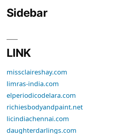
Sidebar
LINK
missclaireshay.com
limras-india.com
elperiodicodelara.com
richiesbodyandpaint.net
licindiachennai.com
daughterdarlings.com