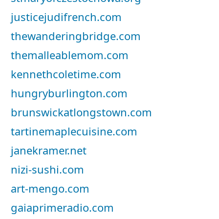
justicejudifrench.com
thewanderingbridge.com
themalleablemom.com
kennethcoletime.com
hungryburlington.com
brunswickatlongstown.com
tartinemaplecuisine.com
janekramer.net
nizi-sushi.com
art-mengo.com
gaiaprimeradio.com