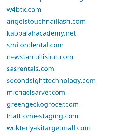
w4btx.com
angelstouchnaillash.com
kabbalahacademy.net
smilondental.com
newstarcollision.com
sasrentals.com
secondsighttechnology.com
michaelsarver.com
greengeckogrocer.com
hlathome-staging.com
wokteriyakitargetmall.com