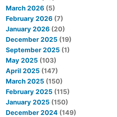
March 2026
(5)
February 2026
(7)
January 2026
(20)
December 2025
(19)
September 2025
(1)
May 2025
(103)
April 2025
(147)
March 2025
(150)
February 2025
(115)
January 2025
(150)
December 2024
(149)