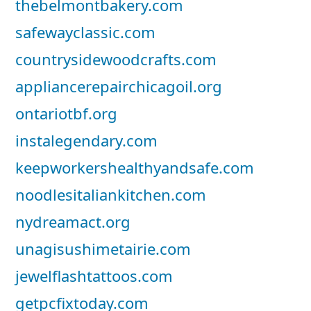
thebelmontbakery.com
safewayclassic.com
countrysidewoodcrafts.com
appliancerepairchicagoil.org
ontariotbf.org
instalegendary.com
keepworkershealthyandsafe.com
noodlesitaliankitchen.com
nydreamact.org
unagisushimetairie.com
jewelflashtattoos.com
getpcfixtoday.com