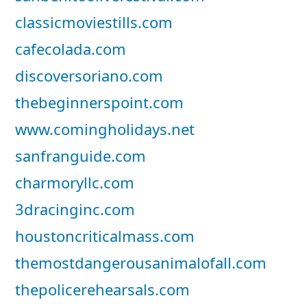
classicmoviestills.com
cafecolada.com
discoversoriano.com
thebeginnerspoint.com
www.comingholidays.net
sanfranguide.com
charmoryllc.com
3dracinginc.com
houstoncriticalmass.com
themostdangerousanimalofall.com
thepolicerehearsals.com