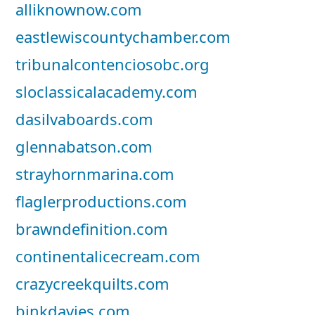
alliknownow.com
eastlewiscountychamber.com
tribunalcontenciosobc.org
sloclassicalacademy.com
dasilvaboards.com
glennabatson.com
strayhornmarina.com
flaglerproductions.com
brawndefinition.com
continentalicecream.com
crazycreekquilts.com
binkdavies.com