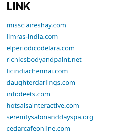
LINK
missclaireshay.com
limras-india.com
elperiodicodelara.com
richiesbodyandpaint.net
licindiachennai.com
daughterdarlings.com
infodeets.com
hotsalsainteractive.com
serenitysalonanddayspa.org
cedarcafeonline.com