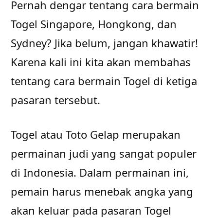
Pernah dengar tentang cara bermain
Togel Singapore, Hongkong, dan
Sydney? Jika belum, jangan khawatir!
Karena kali ini kita akan membahas
tentang cara bermain Togel di ketiga
pasaran tersebut.
Togel atau Toto Gelap merupakan
permainan judi yang sangat populer
di Indonesia. Dalam permainan ini,
pemain harus menebak angka yang
akan keluar pada pasaran Togel