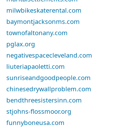
milwbikeskaterental.com
baymontjacksonms.com
townofaltonany.com
pglax.org
negativespacecleveland.com
liuteriapaoletti.com
sunriseandgoodpeople.com
chinesedrywallproblem.com
bendthreesistersinn.com
stjohns-flossmoor.org
funnyboneusa.com