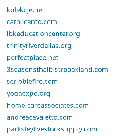
kolekcje.net
catolicanto.com
lbkeducationcenter.org
trinityriverdallas.org
perfectplace.net
3seasonsthaibistrooakland.com
scribblefire.com
yogaexpo.org
home-careassociates.com
andreacavaletto.com
parksleylivestocksupply.com