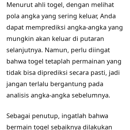
Menurut ahli togel, dengan melihat
pola angka yang sering keluar, Anda
dapat memprediksi angka-angka yang
mungkin akan keluar di putaran
selanjutnya. Namun, perlu diingat
bahwa togel tetaplah permainan yang
tidak bisa diprediksi secara pasti, jadi
jangan terlalu bergantung pada
analisis angka-angka sebelumnya.
Sebagai penutup, ingatlah bahwa
bermain togel sebaiknya dilakukan