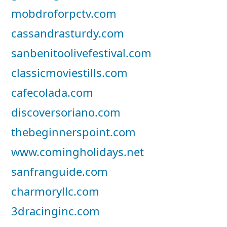
mobdroforpctv.com
cassandrasturdy.com
sanbenitoolivefestival.com
classicmoviestills.com
cafecolada.com
discoversoriano.com
thebeginnerspoint.com
www.comingholidays.net
sanfranguide.com
charmoryllc.com
3dracinginc.com