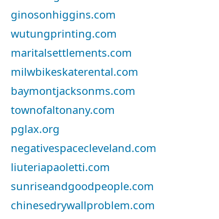
ginosonhiggins.com
wutungprinting.com
maritalsettlements.com
milwbikeskaterental.com
baymontjacksonms.com
townofaltonany.com
pglax.org
negativespacecleveland.com
liuteriapaoletti.com
sunriseandgoodpeople.com
chinesedrywallproblem.com