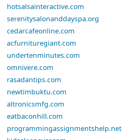
hotsalsainteractive.com
serenitysalonanddayspa.org
cedarcafeonline.com
acfurnituregiant.com
undertenminutes.com
omnivere.com
rasadantips.com
newtimbuktu.com
altronicsmfg.com
eatbaconhill.com
programmingassignmentshelp.net