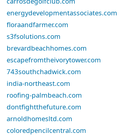
carrosdegolfclub.com
energydevelopmentassociates.com
floraandfarmer.com
s3fsolutions.com
brevardbeachhomes.com
escapefromtheivorytower.com
743southchadwick.com
india-northeast.com
roofing-palmbeach.com
dontfightthefuture.com
arnoldhomesltd.com
coloredpencilcentral.com