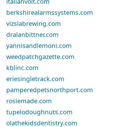
italianvolt.com
berkshirealarmssystems.com
vizslabrewing.com
dralanbittner.com
yannisandlemoni.com
weedpatchgazette.com
kblinc.com
eriesingletrack.com
pamperedpetsnorthport.com
rosiemade.com
tupelodoughnuts.com
olathekidsdentistry.com