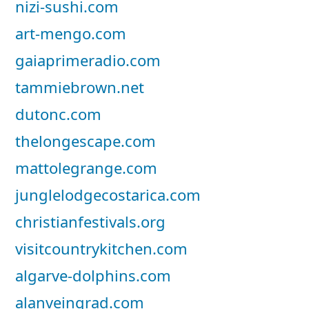
nizi-sushi.com
art-mengo.com
gaiaprimeradio.com
tammiebrown.net
dutonc.com
thelongescape.com
mattolegrange.com
junglelodgecostarica.com
christianfestivals.org
visitcountrykitchen.com
algarve-dolphins.com
alanveingrad.com