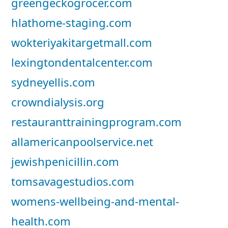
greengeckogrocer.com
hlathome-staging.com
wokteriyakitargetmall.com
lexingtondentalcenter.com
sydneyellis.com
crowndialysis.org
restauranttrainingprogram.com
allamericanpoolservice.net
jewishpenicillin.com
tomsavagestudios.com
womens-wellbeing-and-mental-
health.com