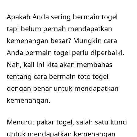
Apakah Anda sering bermain togel
tapi belum pernah mendapatkan
kemenangan besar? Mungkin cara
Anda bermain togel perlu diperbaiki.
Nah, kali ini kita akan membahas
tentang cara bermain toto togel
dengan benar untuk mendapatkan
kemenangan.
Menurut pakar togel, salah satu kunci
untuk mendapatkan kemenangan