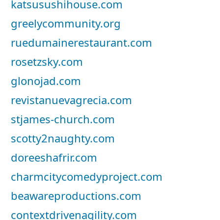
katsusushihouse.com
greelycommunity.org
ruedumainerestaurant.com
rosetzsky.com
glonojad.com
revistanuevagrecia.com
stjames-church.com
scotty2naughty.com
doreeshafrir.com
charmcitycomedyproject.com
beawareproductions.com
contextdrivenagility.com