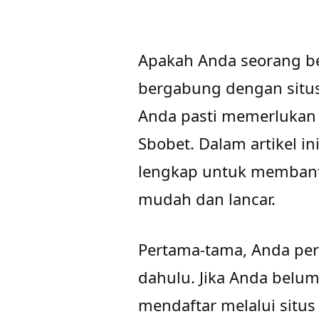
Apakah Anda seorang be
bergabung dengan situs j
Anda pasti memerlukan 
Sbobet. Dalam artikel i
lengkap untuk membant
mudah dan lancar.
Pertama-tama, Anda perl
dahulu. Jika Anda belu
mendaftar melalui situs