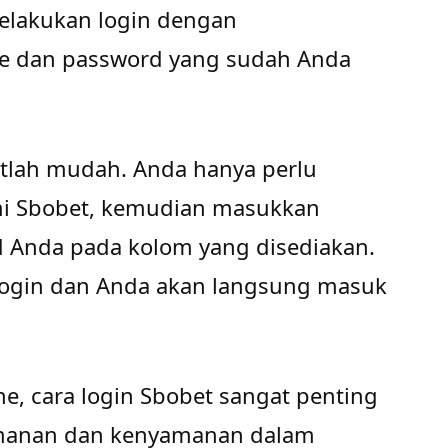
elakukan login dengan
 dan password yang sudah Anda
atlah mudah. Anda hanya perlu
mi Sbobet, kemudian masukkan
 Anda pada kolom yang disediakan.
l login dan Anda akan langsung masuk
ne, cara login Sbobet sangat penting
manan dan kenyamanan dalam