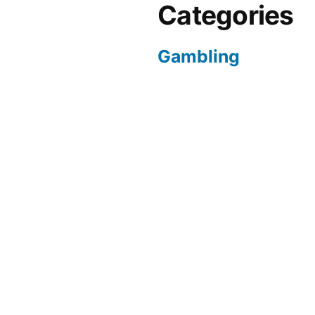
Categories
Gambling