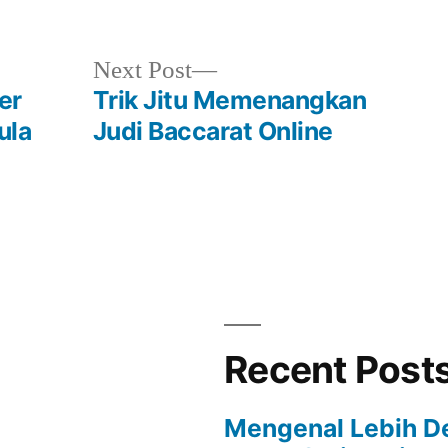
in
Next
Next Post
post:
er
Trik Jitu Memenangkan
ula
Judi Baccarat Online
Recent Post
Mengenal Lebih D