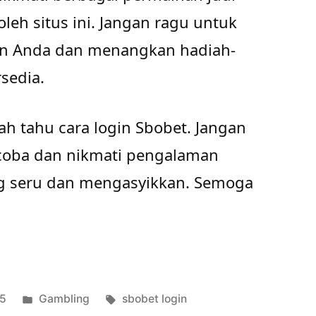
leh situs ini. Jangan ragu untuk
n Anda dan menangkan hadiah-
sedia.
ah tahu cara login Sbobet. Jangan
coba dan nikmati pengalaman
ng seru dan mengasyikkan. Semoga
Posted
Tags:
25
Gambling
sbobet login