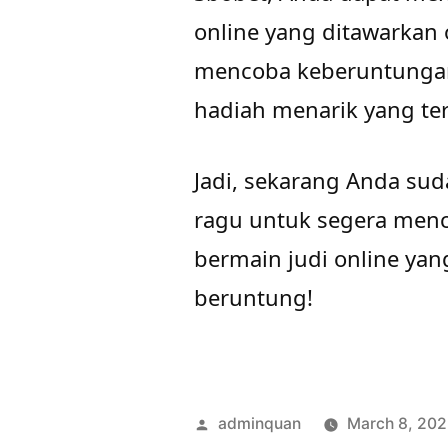
online yang ditawarkan o
mencoba keberuntunga
hadiah menarik yang ter
Jadi, sekarang Anda sud
ragu untuk segera men
bermain judi online ya
beruntung!
Posted
adminquan
March 8, 20