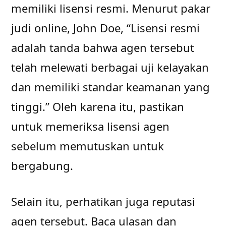
memiliki lisensi resmi. Menurut pakar
judi online, John Doe, “Lisensi resmi
adalah tanda bahwa agen tersebut
telah melewati berbagai uji kelayakan
dan memiliki standar keamanan yang
tinggi.” Oleh karena itu, pastikan
untuk memeriksa lisensi agen
sebelum memutuskan untuk
bergabung.
Selain itu, perhatikan juga reputasi
agen tersebut. Baca ulasan dan