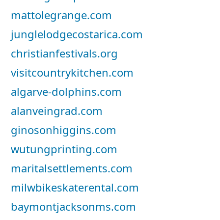
mattolegrange.com
junglelodgecostarica.com
christianfestivals.org
visitcountrykitchen.com
algarve-dolphins.com
alanveingrad.com
ginosonhiggins.com
wutungprinting.com
maritalsettlements.com
milwbikeskaterental.com
baymontjacksonms.com