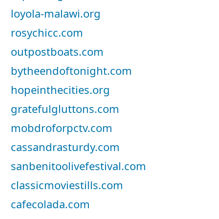
loyola-malawi.org
rosychicc.com
outpostboats.com
bytheendoftonight.com
hopeinthecities.org
gratefulgluttons.com
mobdroforpctv.com
cassandrasturdy.com
sanbenitoolivefestival.com
classicmoviestills.com
cafecolada.com