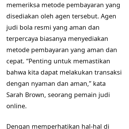
memeriksa metode pembayaran yang
disediakan oleh agen tersebut. Agen
judi bola resmi yang aman dan
terpercaya biasanya menyediakan
metode pembayaran yang aman dan
cepat. “Penting untuk memastikan
bahwa kita dapat melakukan transaksi
dengan nyaman dan aman,” kata
Sarah Brown, seorang pemain judi
online.
Dengan memperhatikan hal-hal di