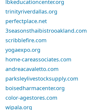
lbkeducationcenter.org
trinityriverdallas.org
perfectplace.net
3seasonsthaibistrooakland.com
scribblefire.com
yogaexpo.org
home-careassociates.com
andreacavaletto.com
parksleylivestocksupply.com
boisedharmacenter.org
color-agestores.com
wipala.org