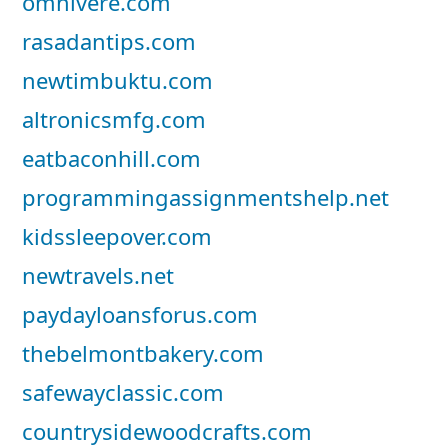
omnivere.com
rasadantips.com
newtimbuktu.com
altronicsmfg.com
eatbaconhill.com
programmingassignmentshelp.net
kidssleepover.com
newtravels.net
paydayloansforus.com
thebelmontbakery.com
safewayclassic.com
countrysidewoodcrafts.com