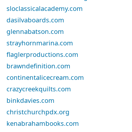
sloclassicalacademy.com
dasilvaboards.com
glennabatson.com
strayhornmarina.com
flaglerproductions.com
brawndefinition.com
continentalicecream.com
crazycreekquilts.com
binkdavies.com
christchurchpdx.org
kenabrahambooks.com