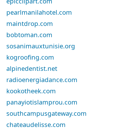
epicclipart.com
pearlmanilahotel.com
maintdrop.com
bobtoman.com
sosanimauxtunisie.org
kogroofing.com
alpinedentist.net
radioenergiadance.com
kookotheek.com
panayiotislamprou.com
southcampusgateway.com
chateaudelisse.com