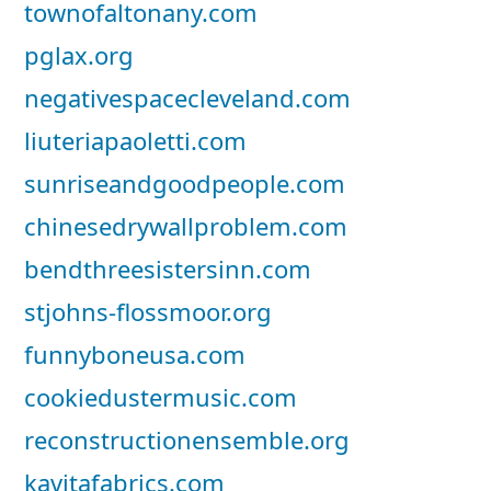
townofaltonany.com
pglax.org
negativespacecleveland.com
liuteriapaoletti.com
sunriseandgoodpeople.com
chinesedrywallproblem.com
bendthreesistersinn.com
stjohns-flossmoor.org
funnyboneusa.com
cookiedustermusic.com
reconstructionensemble.org
kavitafabrics.com