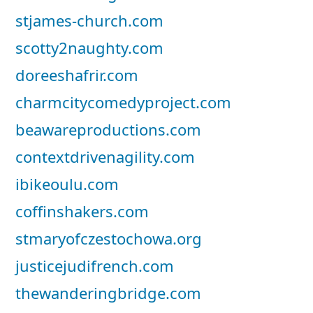
stjames-church.com
scotty2naughty.com
doreeshafrir.com
charmcitycomedyproject.com
beawareproductions.com
contextdrivenagility.com
ibikeoulu.com
coffinshakers.com
stmaryofczestochowa.org
justicejudifrench.com
thewanderingbridge.com