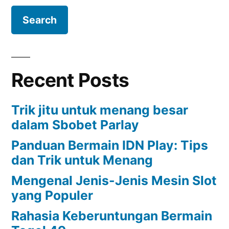
Recent Posts
Trik jitu untuk menang besar
dalam Sbobet Parlay
Panduan Bermain IDN Play: Tips
dan Trik untuk Menang
Mengenal Jenis-Jenis Mesin Slot
yang Populer
Rahasia Keberuntungan Bermain