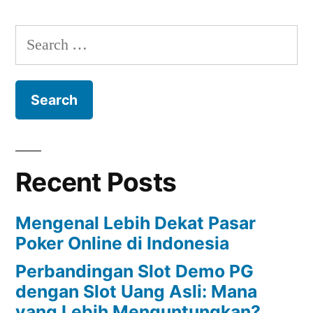
Search
for:
Recent Posts
Mengenal Lebih Dekat Pasar
Poker Online di Indonesia
Perbandingan Slot Demo PG
dengan Slot Uang Asli: Mana
yang Lebih Menguntungkan?