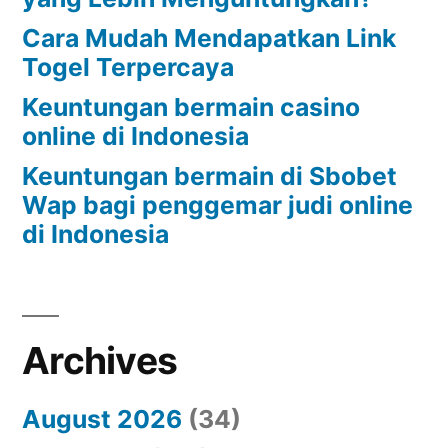
Cara Mudah Mendapatkan Link
Togel Terpercaya
Keuntungan bermain casino
online di Indonesia
Keuntungan bermain di Sbobet
Wap bagi penggemar judi online
di Indonesia
Archives
August 2026
(34)