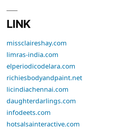
LINK
missclaireshay.com
limras-india.com
elperiodicodelara.com
richiesbodyandpaint.net
licindiachennai.com
daughterdarlings.com
infodeets.com
hotsalsainteractive.com