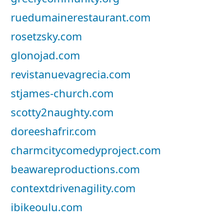
ruedumainerestaurant.com
rosetzsky.com
glonojad.com
revistanuevagrecia.com
stjames-church.com
scotty2naughty.com
doreeshafrir.com
charmcitycomedyproject.com
beawareproductions.com
contextdrivenagility.com
ibikeoulu.com