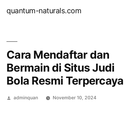
Skip
quantum-naturals.com
to
content
Cara Mendaftar dan
Bermain di Situs Judi
Bola Resmi Terpercaya
Posted
adminquan
November 10, 2024
by