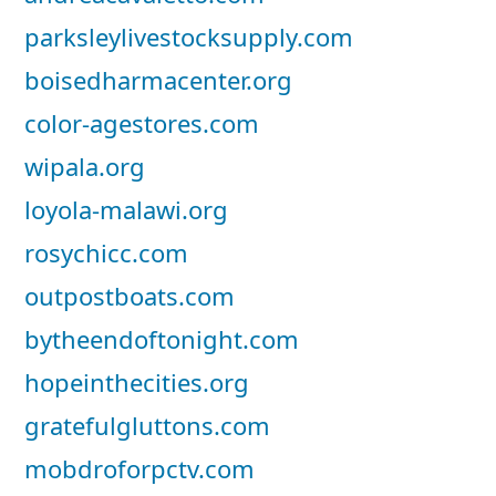
parksleylivestocksupply.com
boisedharmacenter.org
color-agestores.com
wipala.org
loyola-malawi.org
rosychicc.com
outpostboats.com
bytheendoftonight.com
hopeinthecities.org
gratefulgluttons.com
mobdroforpctv.com