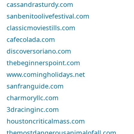
cassandrasturdy.com
sanbenitoolivefestival.com
classicmoviestills.com
cafecolada.com
discoversoriano.com
thebeginnerspoint.com
www.comingholidays.net
sanfranguide.com
charmoryllc.com
3dracinginc.com
houstoncriticalmass.com
themostdangerousanimalofall.com