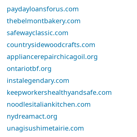
paydayloansforus.com
thebelmontbakery.com
safewayclassic.com
countrysidewoodcrafts.com
appliancerepairchicagoil.org
ontariotbf.org
instalegendary.com
keepworkershealthyandsafe.com
noodlesitaliankitchen.com
nydreamact.org
unagisushimetairie.com