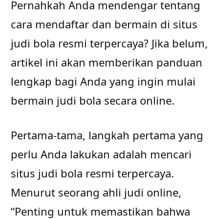
Pernahkah Anda mendengar tentang
cara mendaftar dan bermain di situs
judi bola resmi terpercaya? Jika belum,
artikel ini akan memberikan panduan
lengkap bagi Anda yang ingin mulai
bermain judi bola secara online.
Pertama-tama, langkah pertama yang
perlu Anda lakukan adalah mencari
situs judi bola resmi terpercaya.
Menurut seorang ahli judi online,
“Penting untuk memastikan bahwa