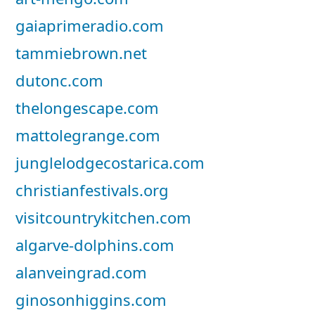
gaiaprimeradio.com
tammiebrown.net
dutonc.com
thelongescape.com
mattolegrange.com
junglelodgecostarica.com
christianfestivals.org
visitcountrykitchen.com
algarve-dolphins.com
alanveingrad.com
ginosonhiggins.com