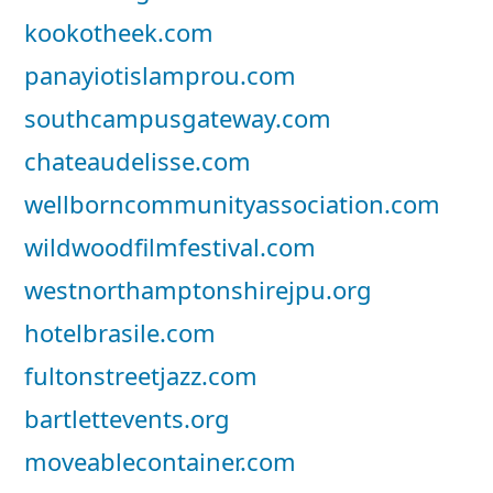
kookotheek.com
panayiotislamprou.com
southcampusgateway.com
chateaudelisse.com
wellborncommunityassociation.com
wildwoodfilmfestival.com
westnorthamptonshirejpu.org
hotelbrasile.com
fultonstreetjazz.com
bartlettevents.org
moveablecontainer.com