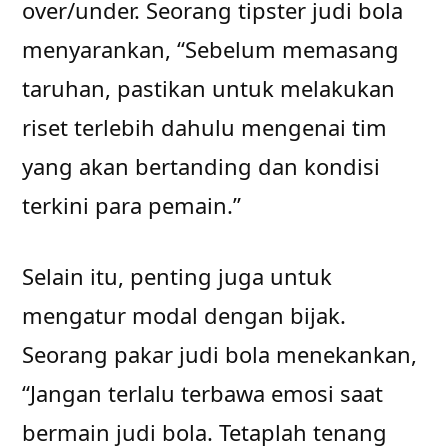
over/under. Seorang tipster judi bola
menyarankan, “Sebelum memasang
taruhan, pastikan untuk melakukan
riset terlebih dahulu mengenai tim
yang akan bertanding dan kondisi
terkini para pemain.”
Selain itu, penting juga untuk
mengatur modal dengan bijak.
Seorang pakar judi bola menekankan,
“Jangan terlalu terbawa emosi saat
bermain judi bola. Tetaplah tenang