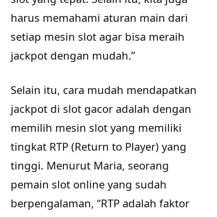
harus memahami aturan main dari
setiap mesin slot agar bisa meraih
jackpot dengan mudah.”
Selain itu, cara mudah mendapatkan
jackpot di slot gacor adalah dengan
memilih mesin slot yang memiliki
tingkat RTP (Return to Player) yang
tinggi. Menurut Maria, seorang
pemain slot online yang sudah
berpengalaman, “RTP adalah faktor