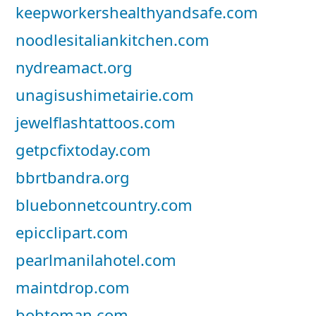
keepworkershealthyandsafe.com
noodlesitaliankitchen.com
nydreamact.org
unagisushimetairie.com
jewelflashtattoos.com
getpcfixtoday.com
bbrtbandra.org
bluebonnetcountry.com
epicclipart.com
pearlmanilahotel.com
maintdrop.com
bobtoman.com