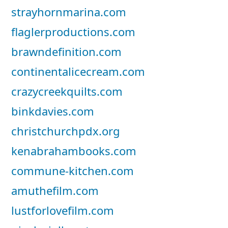
strayhornmarina.com
flaglerproductions.com
brawndefinition.com
continentalicecream.com
crazycreekquilts.com
binkdavies.com
christchurchpdx.org
kenabrahambooks.com
commune-kitchen.com
amuthefilm.com
lustforlovefilm.com