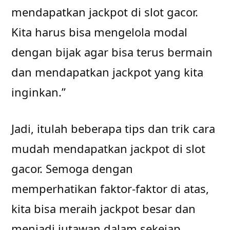
mendapatkan jackpot di slot gacor.
Kita harus bisa mengelola modal
dengan bijak agar bisa terus bermain
dan mendapatkan jackpot yang kita
inginkan.”
Jadi, itulah beberapa tips dan trik cara
mudah mendapatkan jackpot di slot
gacor. Semoga dengan
memperhatikan faktor-faktor di atas,
kita bisa meraih jackpot besar dan
menjadi jutawan dalam sekejap.