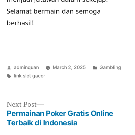
Selamat bermain dan semoga
berhasil!
Posted
Posted
adminquan
March 2, 2025
Gambling
by
Tags:
in
link slot gacor
Next
Next Post
post:
Permainan Poker Gratis Online
Post
Terbaik di Indonesia
navigation