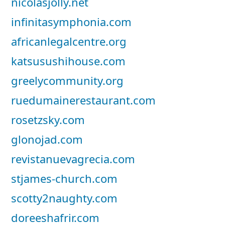
nicolasjolly.net
infinitasymphonia.com
africanlegalcentre.org
katsusushihouse.com
greelycommunity.org
ruedumainerestaurant.com
rosetzsky.com
glonojad.com
revistanuevagrecia.com
stjames-church.com
scotty2naughty.com
doreeshafrir.com