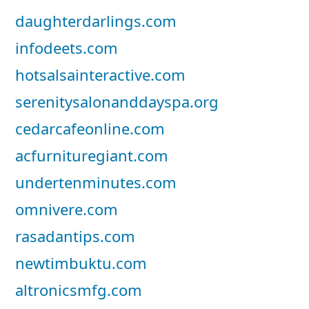
daughterdarlings.com
infodeets.com
hotsalsainteractive.com
serenitysalonanddayspa.org
cedarcafeonline.com
acfurnituregiant.com
undertenminutes.com
omnivere.com
rasadantips.com
newtimbuktu.com
altronicsmfg.com