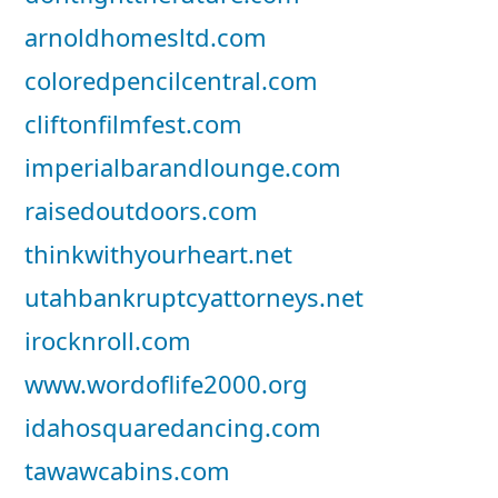
arnoldhomesltd.com
coloredpencilcentral.com
cliftonfilmfest.com
imperialbarandlounge.com
raisedoutdoors.com
thinkwithyourheart.net
utahbankruptcyattorneys.net
irocknroll.com
www.wordoflife2000.org
idahosquaredancing.com
tawawcabins.com