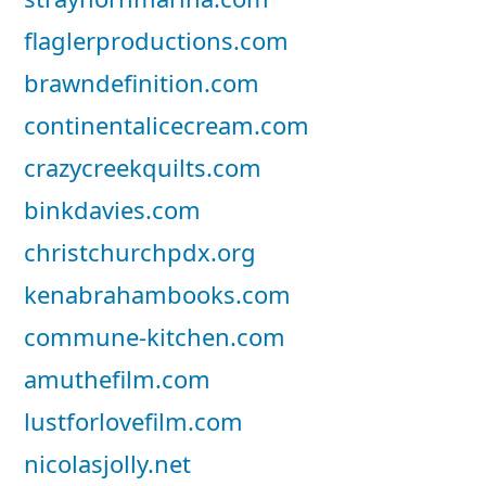
flaglerproductions.com
brawndefinition.com
continentalicecream.com
crazycreekquilts.com
binkdavies.com
christchurchpdx.org
kenabrahambooks.com
commune-kitchen.com
amuthefilm.com
lustforlovefilm.com
nicolasjolly.net