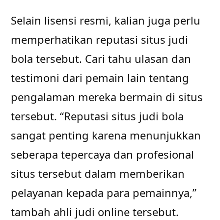
Selain lisensi resmi, kalian juga perlu
memperhatikan reputasi situs judi
bola tersebut. Cari tahu ulasan dan
testimoni dari pemain lain tentang
pengalaman mereka bermain di situs
tersebut. “Reputasi situs judi bola
sangat penting karena menunjukkan
seberapa tepercaya dan profesional
situs tersebut dalam memberikan
pelayanan kepada para pemainnya,”
tambah ahli judi online tersebut.