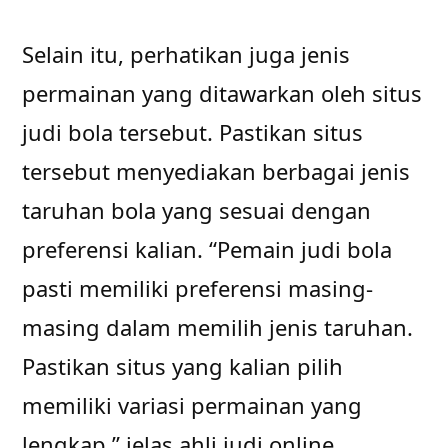
Selain itu, perhatikan juga jenis
permainan yang ditawarkan oleh situs
judi bola tersebut. Pastikan situs
tersebut menyediakan berbagai jenis
taruhan bola yang sesuai dengan
preferensi kalian. “Pemain judi bola
pasti memiliki preferensi masing-
masing dalam memilih jenis taruhan.
Pastikan situs yang kalian pilih
memiliki variasi permainan yang
lengkap,” jelas ahli judi online