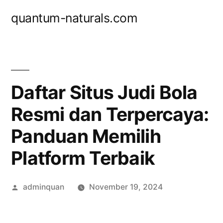
Skip
quantum-naturals.com
to
content
Daftar Situs Judi Bola
Resmi dan Terpercaya:
Panduan Memilih
Platform Terbaik
Posted
adminquan
November 19, 2024
by