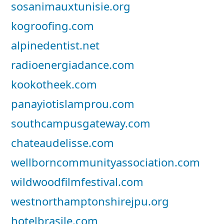
sosanimauxtunisie.org
kogroofing.com
alpinedentist.net
radioenergiadance.com
kookotheek.com
panayiotislamprou.com
southcampusgateway.com
chateaudelisse.com
wellborncommunityassociation.com
wildwoodfilmfestival.com
westnorthamptonshirejpu.org
hotelbrasile.com