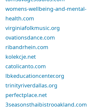
womens-wellbeing-and-mental-
health.com
virginiafolkmusic.org
ovationsdance.com
ribandrhein.com
kolekcje.net
catolicanto.com
lbkeducationcenter.org
trinityriverdallas.org
perfectplace.net
3seasonsthaibistrooakland.com