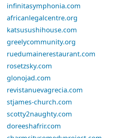
infinitasymphonia.com
africanlegalcentre.org
katsusushihouse.com
greelycommunity.org
ruedumainerestaurant.com
rosetzsky.com
glonojad.com
revistanuevagrecia.com
stjames-church.com
scotty2naughty.com
doreeshafrir.com
charmcitycomedyproject.com