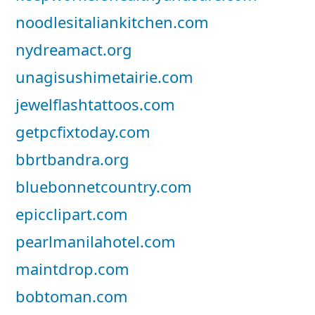
noodlesitaliankitchen.com
nydreamact.org
unagisushimetairie.com
jewelflashtattoos.com
getpcfixtoday.com
bbrtbandra.org
bluebonnetcountry.com
epicclipart.com
pearlmanilahotel.com
maintdrop.com
bobtoman.com