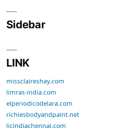
Sidebar
LINK
missclaireshay.com
limras-india.com
elperiodicodelara.com
richiesbodyandpaint.net
licindiachennai.com