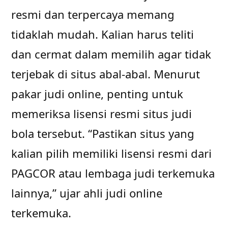
resmi dan terpercaya memang
tidaklah mudah. Kalian harus teliti
dan cermat dalam memilih agar tidak
terjebak di situs abal-abal. Menurut
pakar judi online, penting untuk
memeriksa lisensi resmi situs judi
bola tersebut. “Pastikan situs yang
kalian pilih memiliki lisensi resmi dari
PAGCOR atau lembaga judi terkemuka
lainnya,” ujar ahli judi online
terkemuka.