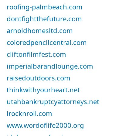
roofing-palmbeach.com
dontfightthefuture.com
arnoldhomesltd.com
coloredpencilcentral.com
cliftonfilmfest.com
imperialbarandlounge.com
raisedoutdoors.com
thinkwithyourheart.net
utahbankruptcyattorneys.net
irocknroll.com
www.wordoflife2000.org