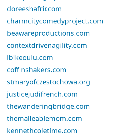
doreeshafrir.com
charmcitycomedyproject.com
beawareproductions.com
contextdrivenagility.com
ibikeoulu.com
coffinshakers.com
stmaryofczestochowa.org
justicejudifrench.com
thewanderingbridge.com
themalleablemom.com
kennethcoletime.com