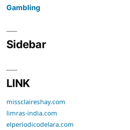
Gambling
Sidebar
LINK
missclaireshay.com
limras-india.com
elperiodicodelara.com