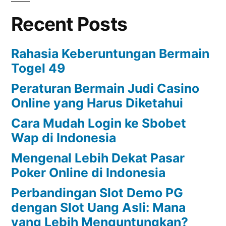
Recent Posts
Rahasia Keberuntungan Bermain
Togel 49
Peraturan Bermain Judi Casino
Online yang Harus Diketahui
Cara Mudah Login ke Sbobet
Wap di Indonesia
Mengenal Lebih Dekat Pasar
Poker Online di Indonesia
Perbandingan Slot Demo PG
dengan Slot Uang Asli: Mana
yang Lebih Menguntungkan?