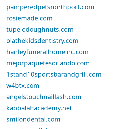
pamperedpetsnorthport.com
rosiemade.com
tupelodoughnuts.com
olathekidsdentistry.com
hanleyfuneralhomeinc.com
mejorpaquetesorlando.com
1stand10sportsbarandgrill.com
w4btx.com
angelstouchnaillash.com
kabbalahacademy.net
smilondental.com