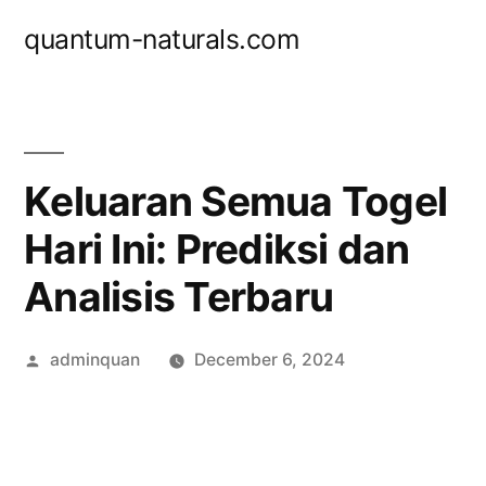
Skip
quantum-naturals.com
to
content
Keluaran Semua Togel
Hari Ini: Prediksi dan
Analisis Terbaru
Posted
adminquan
December 6, 2024
by