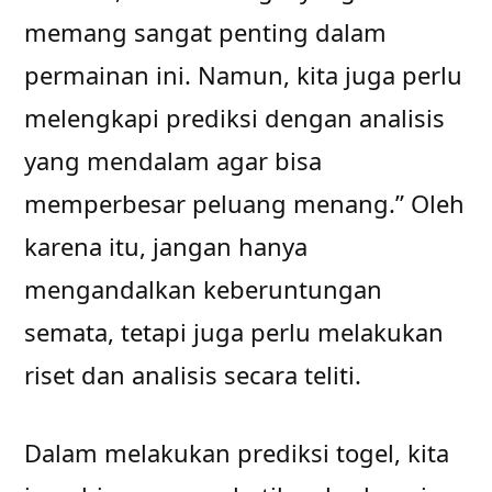
memang sangat penting dalam
permainan ini. Namun, kita juga perlu
melengkapi prediksi dengan analisis
yang mendalam agar bisa
memperbesar peluang menang.” Oleh
karena itu, jangan hanya
mengandalkan keberuntungan
semata, tetapi juga perlu melakukan
riset dan analisis secara teliti.
Dalam melakukan prediksi togel, kita