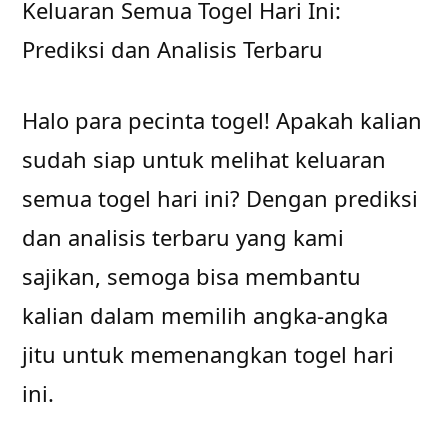
Keluaran Semua Togel Hari Ini:
Prediksi dan Analisis Terbaru
Halo para pecinta togel! Apakah kalian
sudah siap untuk melihat keluaran
semua togel hari ini? Dengan prediksi
dan analisis terbaru yang kami
sajikan, semoga bisa membantu
kalian dalam memilih angka-angka
jitu untuk memenangkan togel hari
ini.