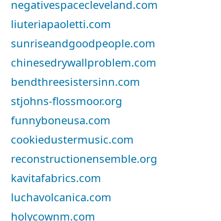
negativespacecleveland.com
liuteriapaoletti.com
sunriseandgoodpeople.com
chinesedrywallproblem.com
bendthreesistersinn.com
stjohns-flossmoor.org
funnyboneusa.com
cookiedustermusic.com
reconstructionensemble.org
kavitafabrics.com
luchavolcanica.com
holycownm.com