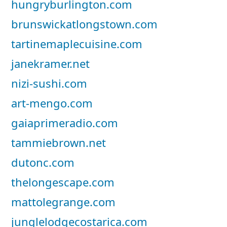
hungryburlington.com
brunswickatlongstown.com
tartinemaplecuisine.com
janekramer.net
nizi-sushi.com
art-mengo.com
gaiaprimeradio.com
tammiebrown.net
dutonc.com
thelongescape.com
mattolegrange.com
junglelodgecostarica.com