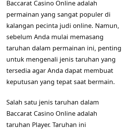
Baccarat Casino Online adalah
permainan yang sangat populer di
kalangan pecinta judi online. Namun,
sebelum Anda mulai memasang
taruhan dalam permainan ini, penting
untuk mengenali jenis taruhan yang
tersedia agar Anda dapat membuat
keputusan yang tepat saat bermain.
Salah satu jenis taruhan dalam
Baccarat Casino Online adalah
taruhan Player. Taruhan ini