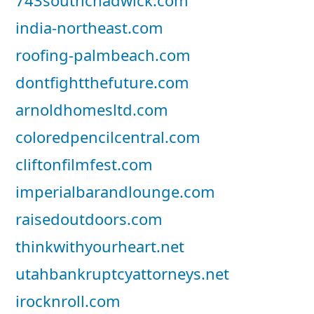
743southchadwick.com
india-northeast.com
roofing-palmbeach.com
dontfightthefuture.com
arnoldhomesltd.com
coloredpencilcentral.com
cliftonfilmfest.com
imperialbarandlounge.com
raisedoutdoors.com
thinkwithyourheart.net
utahbankruptcyattorneys.net
irocknroll.com