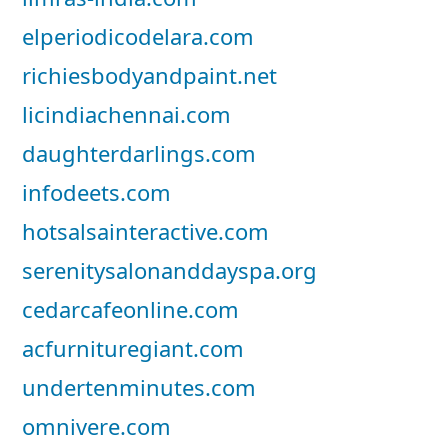
elperiodicodelara.com
richiesbodyandpaint.net
licindiachennai.com
daughterdarlings.com
infodeets.com
hotsalsainteractive.com
serenitysalonanddayspa.org
cedarcafeonline.com
acfurnituregiant.com
undertenminutes.com
omnivere.com