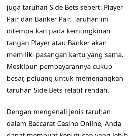
juga taruhan Side Bets seperti Player
Pair dan Banker Pair. Taruhan ini
ditempatkan pada kemungkinan
tangan Player atau Banker akan
memiliki pasangan kartu yang sama.
Meskipun pembayarannya cukup
besar, peluang untuk memenangkan
taruhan Side Bets relatif rendah.
Dengan mengenali jenis taruhan
dalam Baccarat Casino Online, Anda
dapat membuat keputusan yang lebih