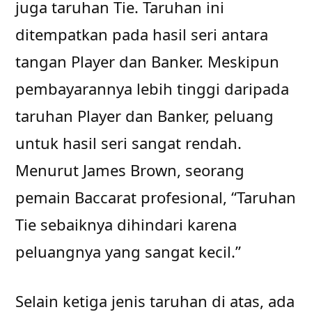
juga taruhan Tie. Taruhan ini
ditempatkan pada hasil seri antara
tangan Player dan Banker. Meskipun
pembayarannya lebih tinggi daripada
taruhan Player dan Banker, peluang
untuk hasil seri sangat rendah.
Menurut James Brown, seorang
pemain Baccarat profesional, “Taruhan
Tie sebaiknya dihindari karena
peluangnya yang sangat kecil.”
Selain ketiga jenis taruhan di atas, ada