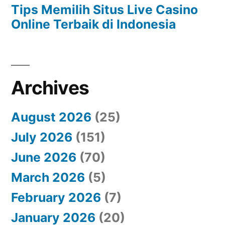
Tips Memilih Situs Live Casino
Online Terbaik di Indonesia
Archives
August 2026
(25)
July 2026
(151)
June 2026
(70)
March 2026
(5)
February 2026
(7)
January 2026
(20)