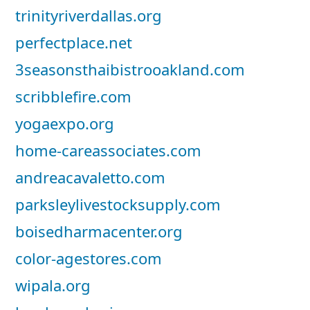
trinityriverdallas.org
perfectplace.net
3seasonsthaibistrooakland.com
scribblefire.com
yogaexpo.org
home-careassociates.com
andreacavaletto.com
parksleylivestocksupply.com
boisedharmacenter.org
color-agestores.com
wipala.org