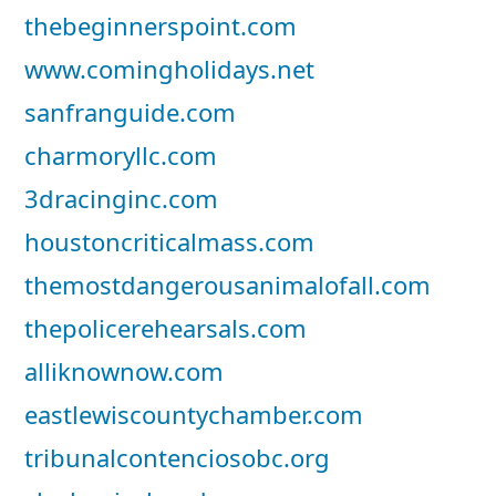
thebeginnerspoint.com
www.comingholidays.net
sanfranguide.com
charmoryllc.com
3dracinginc.com
houstoncriticalmass.com
themostdangerousanimalofall.com
thepolicerehearsals.com
alliknownow.com
eastlewiscountychamber.com
tribunalcontenciosobc.org