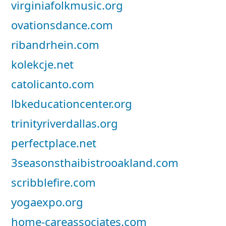
virginiafolkmusic.org
ovationsdance.com
ribandrhein.com
kolekcje.net
catolicanto.com
lbkeducationcenter.org
trinityriverdallas.org
perfectplace.net
3seasonsthaibistrooakland.com
scribblefire.com
yogaexpo.org
home-careassociates.com