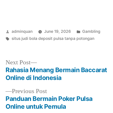
Posted
Posted
adminquan
June 19, 2026
Gambling
by
Tags:
in
situs judi bola deposit pulsa tanpa potongan
Next
Next Post
post:
Rahasia Menang Bermain Baccarat
Post
Online di Indonesia
navigation
Previous
Previous Post
post:
Panduan Bermain Poker Pulsa
Online untuk Pemula