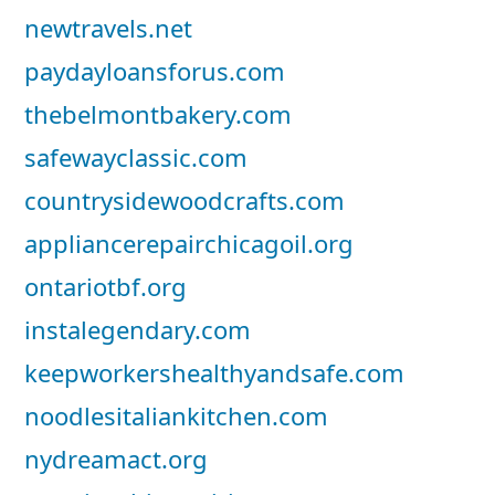
newtravels.net
paydayloansforus.com
thebelmontbakery.com
safewayclassic.com
countrysidewoodcrafts.com
appliancerepairchicagoil.org
ontariotbf.org
instalegendary.com
keepworkershealthyandsafe.com
noodlesitaliankitchen.com
nydreamact.org