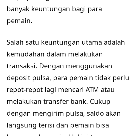
banyak keuntungan bagi para
pemain.
Salah satu keuntungan utama adalah
kemudahan dalam melakukan
transaksi. Dengan menggunakan
deposit pulsa, para pemain tidak perlu
repot-repot lagi mencari ATM atau
melakukan transfer bank. Cukup
dengan mengirim pulsa, saldo akan
langsung terisi dan pemain bisa