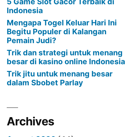
5 Game Slot Gacor Terbaik di
Indonesia
Mengapa Togel Keluar Hari Ini
Begitu Populer di Kalangan
Pemain Judi?
Trik dan strategi untuk menang
besar di kasino online Indonesia
Trik jitu untuk menang besar
dalam Sbobet Parlay
Archives