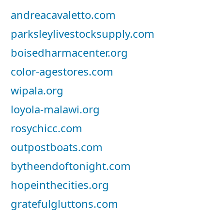
andreacavaletto.com
parksleylivestocksupply.com
boisedharmacenter.org
color-agestores.com
wipala.org
loyola-malawi.org
rosychicc.com
outpostboats.com
bytheendoftonight.com
hopeinthecities.org
gratefulgluttons.com