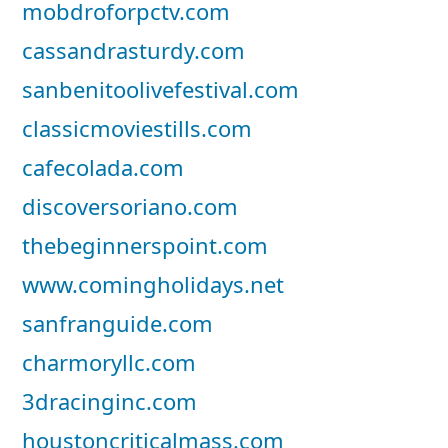
mobdroforpctv.com
cassandrasturdy.com
sanbenitoolivefestival.com
classicmoviestills.com
cafecolada.com
discoversoriano.com
thebeginnerspoint.com
www.comingholidays.net
sanfranguide.com
charmoryllc.com
3dracinginc.com
houstoncriticalmass.com