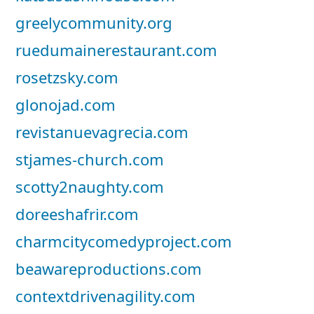
greelycommunity.org
ruedumainerestaurant.com
rosetzsky.com
glonojad.com
revistanuevagrecia.com
stjames-church.com
scotty2naughty.com
doreeshafrir.com
charmcitycomedyproject.com
beawareproductions.com
contextdrivenagility.com