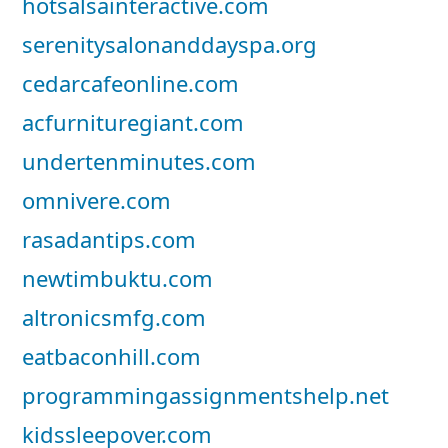
hotsalsainteractive.com
serenitysalonanddayspa.org
cedarcafeonline.com
acfurnituregiant.com
undertenminutes.com
omnivere.com
rasadantips.com
newtimbuktu.com
altronicsmfg.com
eatbaconhill.com
programmingassignmentshelp.net
kidssleepover.com