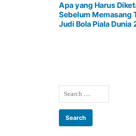
post:
Apa yang Harus Diket
Post
Sebelum Memasang 
Judi Bola Piala Dunia
navigation
Search
for: