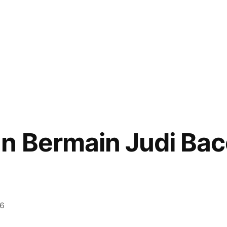
m
n Bermain Judi Bac
26