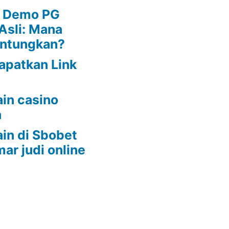
t Demo PG
Asli: Mana
untungkan?
patkan Link
in casino
a
in di Sbobet
r judi online