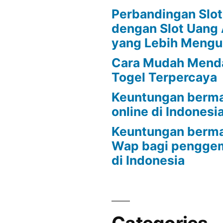
Perbandingan Slo
dengan Slot Uang 
yang Lebih Meng
Cara Mudah Menda
Togel Terpercaya
Keuntungan berma
online di Indonesi
Keuntungan berma
Wap bagi penggema
di Indonesia