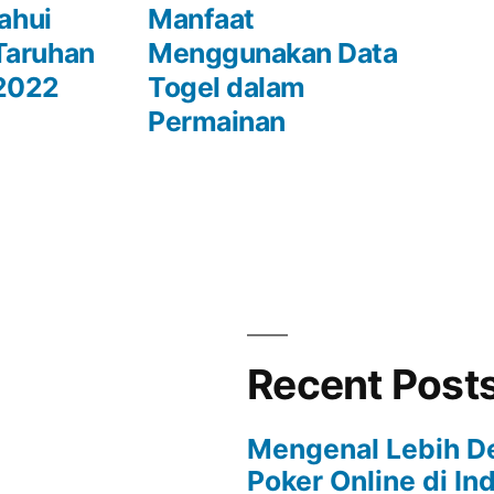
post:
ahui
Manfaat
Taruhan
Menggunakan Data
 2022
Togel dalam
Permainan
Recent Post
Mengenal Lebih D
Poker Online di In