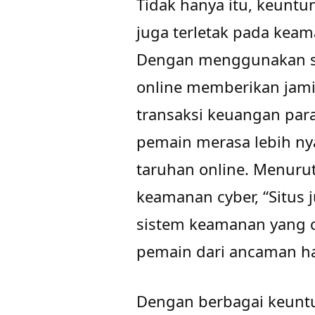
Tidak hanya itu, keuntu
juga terletak pada keam
Dengan menggunakan sis
online memberikan jam
transaksi keuangan par
pemain merasa lebih n
taruhan online. Menuru
keamanan cyber, “Situs 
sistem keamanan yang c
pemain dari ancaman ha
Dengan berbagai keuntu