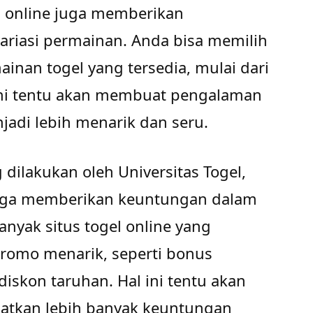
el online juga memberikan
ariasi permainan. Anda bisa memilih
ainan togel yang tersedia, mulai dari
 ini tentu akan membuat pengalaman
jadi lebih menarik dan seru.
 dilakukan oleh Universitas Togel,
juga memberikan keuntungan dalam
anyak situs togel online yang
romo menarik, seperti bonus
diskon taruhan. Hal ini tentu akan
tkan lebih banyak keuntungan