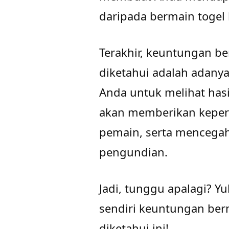
daripada bermain togel 
Terakhir, keuntungan be
diketahui adalah adany
Anda untuk melihat hasi
akan memberikan keper
pemain, serta mencega
pengundian.
Jadi, tunggu apalagi? 
sendiri keuntungan berm
diketahui ini!