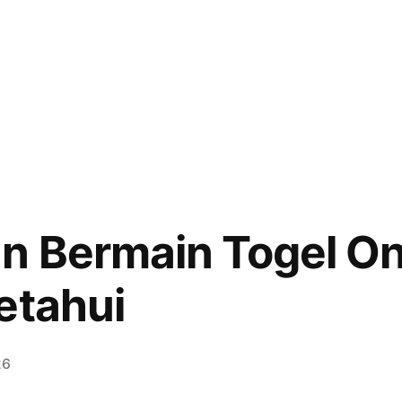
m
n Bermain Togel On
etahui
26