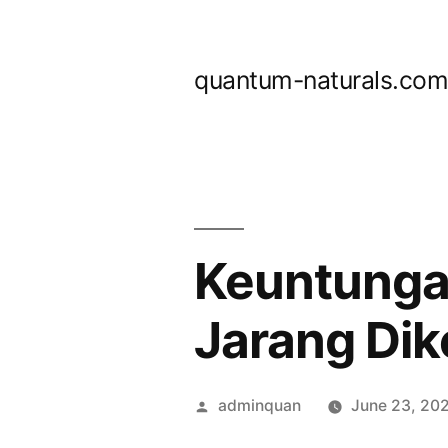
Skip
to
quantum-naturals.co
content
Keuntunga
Jarang Dik
Posted
adminquan
June 23, 20
by