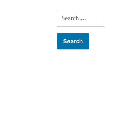
Search
for: