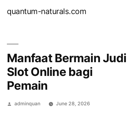
Skip
quantum-naturals.com
to
content
Manfaat Bermain Judi
Slot Online bagi
Pemain
Posted
adminquan
June 28, 2026
by