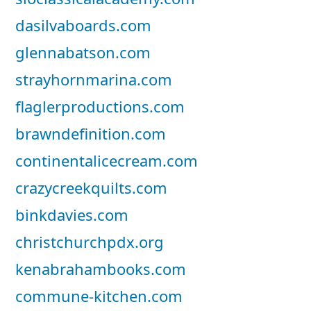
dasilvaboards.com
glennabatson.com
strayhornmarina.com
flaglerproductions.com
brawndefinition.com
continentalicecream.com
crazycreekquilts.com
binkdavies.com
christchurchpdx.org
kenabrahambooks.com
commune-kitchen.com