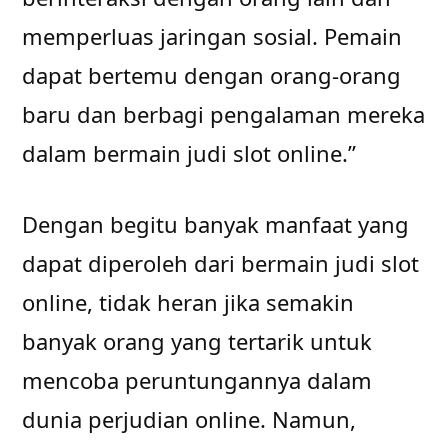
memperluas jaringan sosial. Pemain
dapat bertemu dengan orang-orang
baru dan berbagi pengalaman mereka
dalam bermain judi slot online.”
Dengan begitu banyak manfaat yang
dapat diperoleh dari bermain judi slot
online, tidak heran jika semakin
banyak orang yang tertarik untuk
mencoba peruntungannya dalam
dunia perjudian online. Namun,