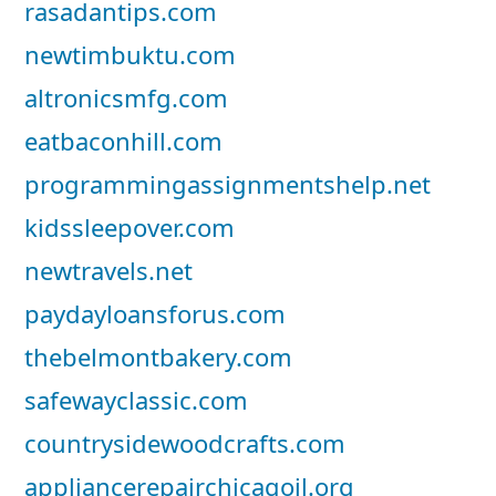
rasadantips.com
newtimbuktu.com
altronicsmfg.com
eatbaconhill.com
programmingassignmentshelp.net
kidssleepover.com
newtravels.net
paydayloansforus.com
thebelmontbakery.com
safewayclassic.com
countrysidewoodcrafts.com
appliancerepairchicagoil.org