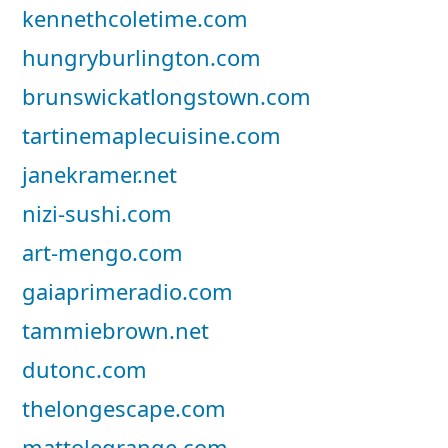
kennethcoletime.com
hungryburlington.com
brunswickatlongstown.com
tartinemaplecuisine.com
janekramer.net
nizi-sushi.com
art-mengo.com
gaiaprimeradio.com
tammiebrown.net
dutonc.com
thelongescape.com
mattolegrange.com