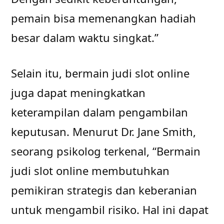
pemain bisa memenangkan hadiah
besar dalam waktu singkat.”
Selain itu, bermain judi slot online
juga dapat meningkatkan
keterampilan dalam pengambilan
keputusan. Menurut Dr. Jane Smith,
seorang psikolog terkenal, “Bermain
judi slot online membutuhkan
pemikiran strategis dan keberanian
untuk mengambil risiko. Hal ini dapat