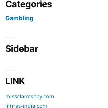
Categories
Gambling
Sidebar
LINK
missclaireshay.com
limras-india.com