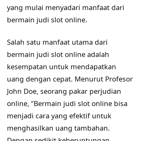
yang mulai menyadari manfaat dari
bermain judi slot online.
Salah satu manfaat utama dari
bermain judi slot online adalah
kesempatan untuk mendapatkan
uang dengan cepat. Menurut Profesor
John Doe, seorang pakar perjudian
online, “Bermain judi slot online bisa
menjadi cara yang efektif untuk
menghasilkan uang tambahan.
Dengan sedikit keberuntungan,