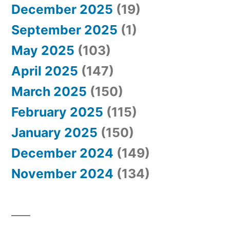
December 2025
(19)
September 2025
(1)
May 2025
(103)
April 2025
(147)
March 2025
(150)
February 2025
(115)
January 2025
(150)
December 2024
(149)
November 2024
(134)