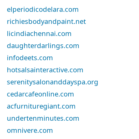
elperiodicodelara.com
richiesbodyandpaint.net
licindiachennai.com
daughterdarlings.com
infodeets.com
hotsalsainteractive.com
serenitysalonanddayspa.org
cedarcafeonline.com
acfurnituregiant.com
undertenminutes.com
omnivere.com