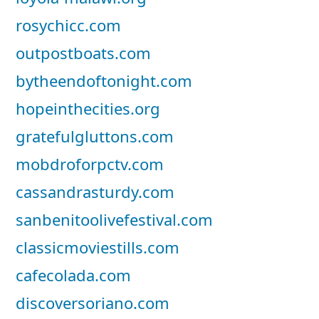
rosychicc.com
outpostboats.com
bytheendoftonight.com
hopeinthecities.org
gratefulgluttons.com
mobdroforpctv.com
cassandrasturdy.com
sanbenitoolivefestival.com
classicmoviestills.com
cafecolada.com
discoversoriano.com