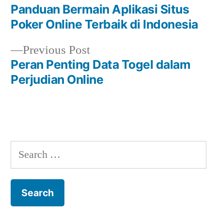
post:
Panduan Bermain Aplikasi Situs
Post
Poker Online Terbaik di Indonesia
navigation
Previous
Previous Post
post:
Peran Penting Data Togel dalam
Perjudian Online
Search
for: