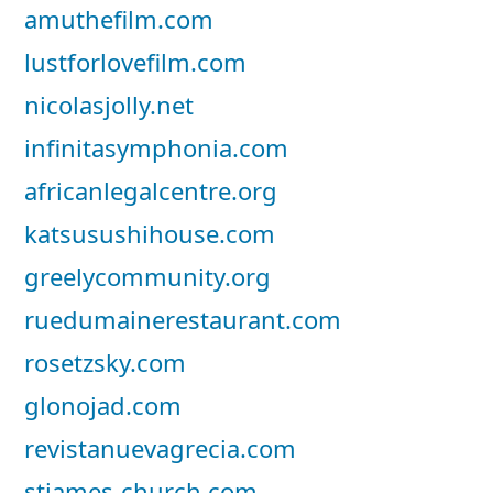
amuthefilm.com
lustforlovefilm.com
nicolasjolly.net
infinitasymphonia.com
africanlegalcentre.org
katsusushihouse.com
greelycommunity.org
ruedumainerestaurant.com
rosetzsky.com
glonojad.com
revistanuevagrecia.com
stjames-church.com