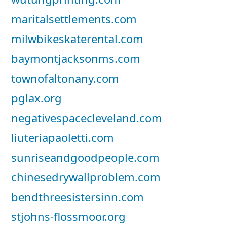
maritalsettlements.com
milwbikeskaterental.com
baymontjacksonms.com
townofaltonany.com
pglax.org
negativespacecleveland.com
liuteriapaoletti.com
sunriseandgoodpeople.com
chinesedrywallproblem.com
bendthreesistersinn.com
stjohns-flossmoor.org