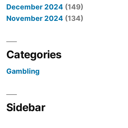
December 2024
(149)
November 2024
(134)
Categories
Gambling
Sidebar