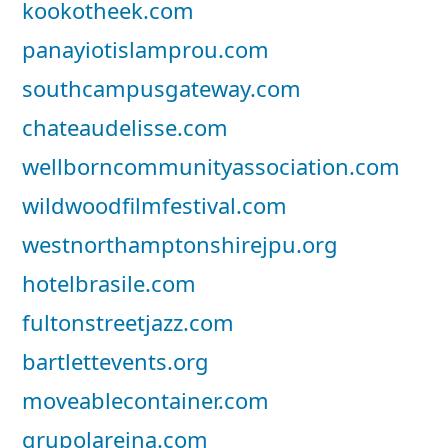
kookotheek.com
panayiotislamprou.com
southcampusgateway.com
chateaudelisse.com
wellborncommunityassociation.com
wildwoodfilmfestival.com
westnorthamptonshirejpu.org
hotelbrasile.com
fultonstreetjazz.com
bartlettevents.org
moveablecontainer.com
grupolareina.com