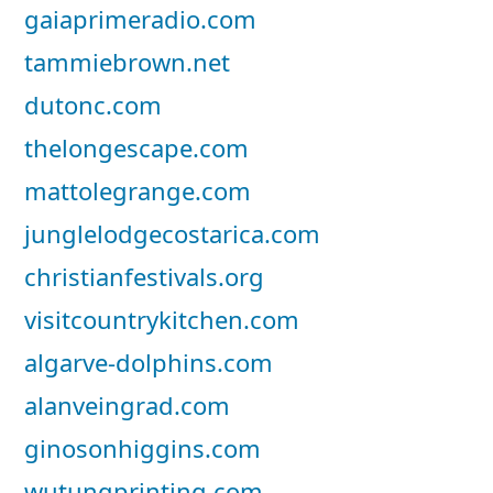
gaiaprimeradio.com
tammiebrown.net
dutonc.com
thelongescape.com
mattolegrange.com
junglelodgecostarica.com
christianfestivals.org
visitcountrykitchen.com
algarve-dolphins.com
alanveingrad.com
ginosonhiggins.com
wutungprinting.com