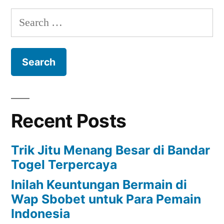
Search
for:
Recent Posts
Trik Jitu Menang Besar di Bandar
Togel Terpercaya
Inilah Keuntungan Bermain di
Wap Sbobet untuk Para Pemain
Indonesia