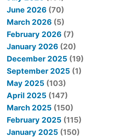
June 2026
(70)
March 2026
(5)
February 2026
(7)
January 2026
(20)
December 2025
(19)
September 2025
(1)
May 2025
(103)
April 2025
(147)
March 2025
(150)
February 2025
(115)
January 2025
(150)