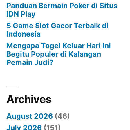
Panduan Bermain Poker di Situs
IDN Play
5 Game Slot Gacor Terbaik di
Indonesia
Mengapa Togel Keluar Hari Ini
Begitu Populer di Kalangan
Pemain Judi?
Archives
August 2026
(46)
July 2026
(151)