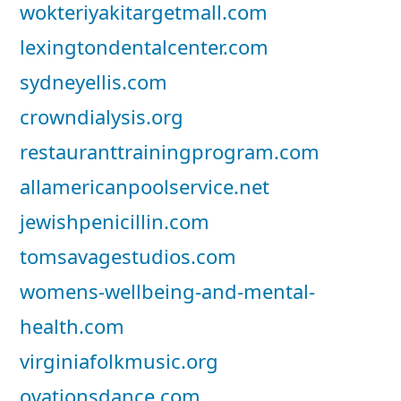
wokteriyakitargetmall.com
lexingtondentalcenter.com
sydneyellis.com
crowndialysis.org
restauranttrainingprogram.com
allamericanpoolservice.net
jewishpenicillin.com
tomsavagestudios.com
womens-wellbeing-and-mental-
health.com
virginiafolkmusic.org
ovationsdance.com