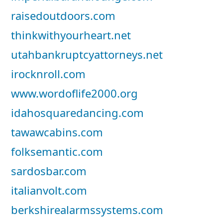
raisedoutdoors.com
thinkwithyourheart.net
utahbankruptcyattorneys.net
irocknroll.com
www.wordoflife2000.org
idahosquaredancing.com
tawawcabins.com
folksemantic.com
sardosbar.com
italianvolt.com
berkshirealarmssystems.com