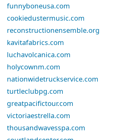
funnyboneusa.com
cookiedustermusic.com
reconstructionensemble.org
kavitafabrics.com
luchavolcanica.com
holycownm.com
nationwidetruckservice.com
turtleclubpg.com
greatpacifictour.com
victoriaestrella.com
thousandwavesspa.com
courtlandcenter.com