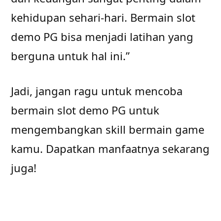
kehidupan sehari-hari. Bermain slot
demo PG bisa menjadi latihan yang
berguna untuk hal ini.”
Jadi, jangan ragu untuk mencoba
bermain slot demo PG untuk
mengembangkan skill bermain game
kamu. Dapatkan manfaatnya sekarang
juga!