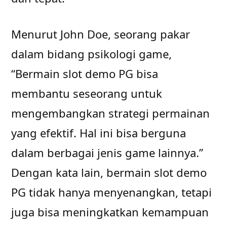
Menurut John Doe, seorang pakar
dalam bidang psikologi game,
“Bermain slot demo PG bisa
membantu seseorang untuk
mengembangkan strategi permainan
yang efektif. Hal ini bisa berguna
dalam berbagai jenis game lainnya.”
Dengan kata lain, bermain slot demo
PG tidak hanya menyenangkan, tetapi
juga bisa meningkatkan kemampuan