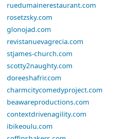
ruedumainerestaurant.com
rosetzsky.com
glonojad.com
revistanuevagrecia.com
stjames-church.com
scotty2naughty.com
doreeshafrir.com
charmcitycomedyproject.com
beawareproductions.com
contextdrivenagility.com
ibikeoulu.com
coffinshakers.com