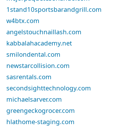
1stand10sportsbarandgrill.com
w4btx.com
angelstouchnaillash.com
kabbalahacademy.net
smilondental.com
newstarcollision.com
sasrentals.com
secondsighttechnology.com
michaelsarver.com
greengeckogrocer.com
hlathome-staging.com