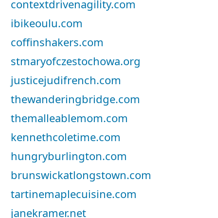
contextdrivenagility.com
ibikeoulu.com
coffinshakers.com
stmaryofczestochowa.org
justicejudifrench.com
thewanderingbridge.com
themalleablemom.com
kennethcoletime.com
hungryburlington.com
brunswickatlongstown.com
tartinemaplecuisine.com
janekramer.net