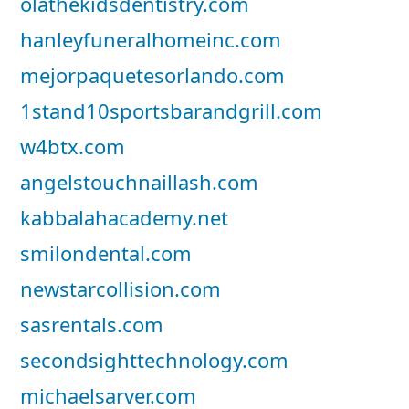
olathekidsdentistry.com
hanleyfuneralhomeinc.com
mejorpaquetesorlando.com
1stand10sportsbarandgrill.com
w4btx.com
angelstouchnaillash.com
kabbalahacademy.net
smilondental.com
newstarcollision.com
sasrentals.com
secondsighttechnology.com
michaelsarver.com