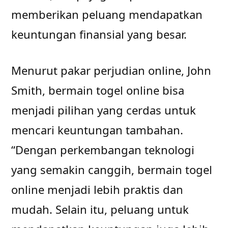
memberikan peluang mendapatkan
keuntungan finansial yang besar.
Menurut pakar perjudian online, John
Smith, bermain togel online bisa
menjadi pilihan yang cerdas untuk
mencari keuntungan tambahan.
“Dengan perkembangan teknologi
yang semakin canggih, bermain togel
online menjadi lebih praktis dan
mudah. Selain itu, peluang untuk