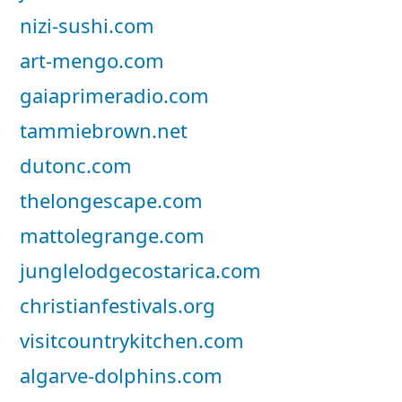
nizi-sushi.com
art-mengo.com
gaiaprimeradio.com
tammiebrown.net
dutonc.com
thelongescape.com
mattolegrange.com
junglelodgecostarica.com
christianfestivals.org
visitcountrykitchen.com
algarve-dolphins.com