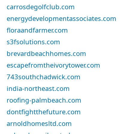
carrosdegolfclub.com
energydevelopmentassociates.com
floraandfarmer.com
s3fsolutions.com
brevardbeachhomes.com
escapefromtheivorytower.com
743southchadwick.com
india-northeast.com
roofing-palmbeach.com
dontfightthefuture.com
arnoldhomesltd.com