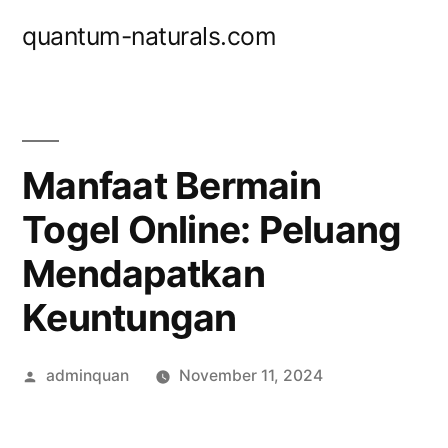
Skip
quantum-naturals.com
to
content
Manfaat Bermain
Togel Online: Peluang
Mendapatkan
Keuntungan
Posted
adminquan
November 11, 2024
by