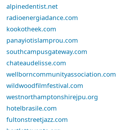
alpinedentist.net
radioenergiadance.com
kookotheek.com
panayiotislamprou.com
southcampusgateway.com
chateaudelisse.com
wellborncommunityassociation.com
wildwoodfilmfestival.com
westnorthamptonshirejpu.org
hotelbrasile.com
fultonstreetjazz.com