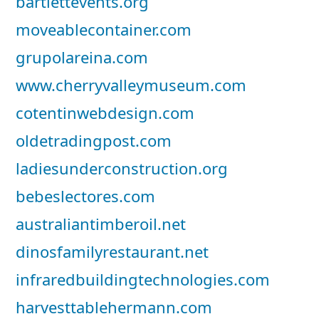
bartlettevents.org
moveablecontainer.com
grupolareina.com
www.cherryvalleymuseum.com
cotentinwebdesign.com
oldetradingpost.com
ladiesunderconstruction.org
bebeslectores.com
australiantimberoil.net
dinosfamilyrestaurant.net
infraredbuildingtechnologies.com
harvesttablehermann.com