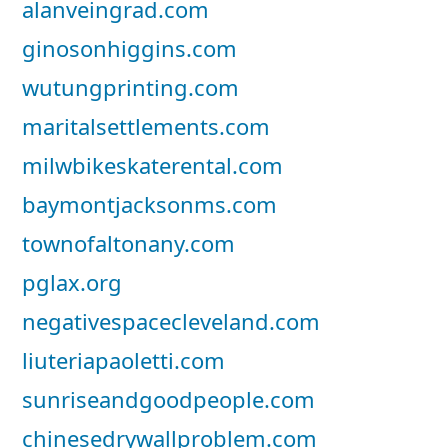
alanveingrad.com
ginosonhiggins.com
wutungprinting.com
maritalsettlements.com
milwbikeskaterental.com
baymontjacksonms.com
townofaltonany.com
pglax.org
negativespacecleveland.com
liuteriapaoletti.com
sunriseandgoodpeople.com
chinesedrywallproblem.com