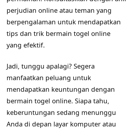
perjudian online atau teman yang
berpengalaman untuk mendapatkan
tips dan trik bermain togel online
yang efektif.
Jadi, tunggu apalagi? Segera
manfaatkan peluang untuk
mendapatkan keuntungan dengan
bermain togel online. Siapa tahu,
keberuntungan sedang menunggu
Anda di depan layar komputer atau