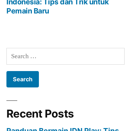
Indonesia: Tips dan Trik untuk
Pemain Baru
Search
for:
Recent Posts
Panduan Bermain IDN Play: Tips