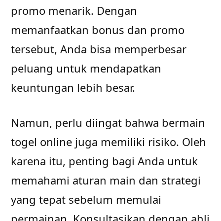
promo menarik. Dengan
memanfaatkan bonus dan promo
tersebut, Anda bisa memperbesar
peluang untuk mendapatkan
keuntungan lebih besar.
Namun, perlu diingat bahwa bermain
togel online juga memiliki risiko. Oleh
karena itu, penting bagi Anda untuk
memahami aturan main dan strategi
yang tepat sebelum memulai
permainan. Konsultasikan dengan ahli