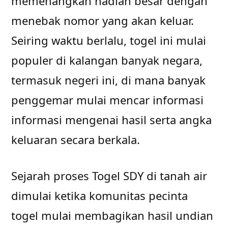
memenangkan hadiah besar dengan
menebak nomor yang akan keluar.
Seiring waktu berlalu, togel ini mulai
populer di kalangan banyak negara,
termasuk negeri ini, di mana banyak
penggemar mulai mencar informasi
informasi mengenai hasil serta angka
keluaran secara berkala.
Sejarah proses Togel SDY di tanah air
dimulai ketika komunitas pecinta
togel mulai membagikan hasil undian