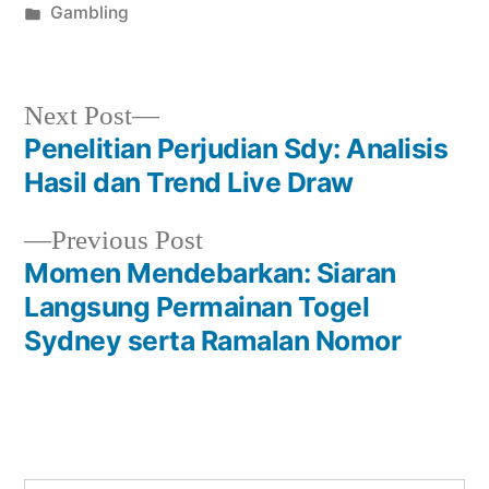
by
Posted
Gambling
in
Next
Next Post
post:
Penelitian Perjudian Sdy: Analisis
Post
Hasil dan Trend Live Draw
navigation
Previous
Previous Post
post:
Momen Mendebarkan: Siaran
Langsung Permainan Togel
Sydney serta Ramalan Nomor