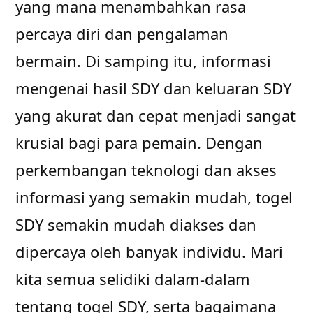
yang mana menambahkan rasa
percaya diri dan pengalaman
bermain. Di samping itu, informasi
mengenai hasil SDY dan keluaran SDY
yang akurat dan cepat menjadi sangat
krusial bagi para pemain. Dengan
perkembangan teknologi dan akses
informasi yang semakin mudah, togel
SDY semakin mudah diakses dan
dipercaya oleh banyak individu. Mari
kita semua selidiki dalam-dalam
tentang togel SDY, serta bagaimana