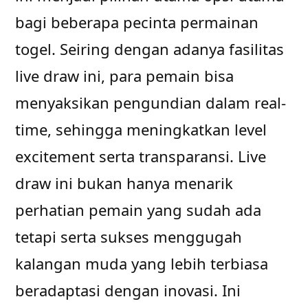
bagi beberapa pecinta permainan
togel. Seiring dengan adanya fasilitas
live draw ini, para pemain bisa
menyaksikan pengundian dalam real-
time, sehingga meningkatkan level
excitement serta transparansi. Live
draw ini bukan hanya menarik
perhatian pemain yang sudah ada
tetapi serta sukses menggugah
kalangan muda yang lebih terbiasa
beradaptasi dengan inovasi. Ini