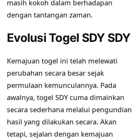
masih kokoh dalam berhadapan
dengan tantangan zaman.
Evolusi Togel SDY SDY
Kemajuan togel ini telah melewati
perubahan secara besar sejak
permulaan kemunculannya. Pada
awalnya, togel SDY cuma dimainkan
secara sederhana melalui pengundian
hasil yang dilakukan secara. Akan
tetapi, sejalan dengan kemajuan