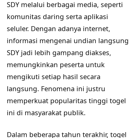
SDY melalui berbagai media, seperti
komunitas daring serta aplikasi
seluler. Dengan adanya internet,
informasi mengenai undian langsung
SDY jadi lebih gampang diakses,
memungkinkan peserta untuk
mengikuti setiap hasil secara
langsung. Fenomena ini justru
memperkuat popularitas tinggi togel
ini di masyarakat publik.
Dalam beberapa tahun terakhir, togel