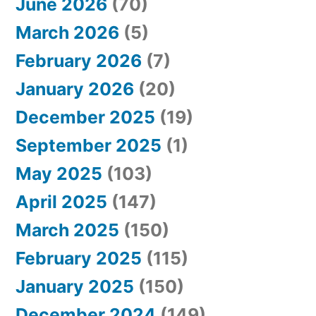
June 2026
(70)
March 2026
(5)
February 2026
(7)
January 2026
(20)
December 2025
(19)
September 2025
(1)
May 2025
(103)
April 2025
(147)
March 2025
(150)
February 2025
(115)
January 2025
(150)
December 2024
(149)