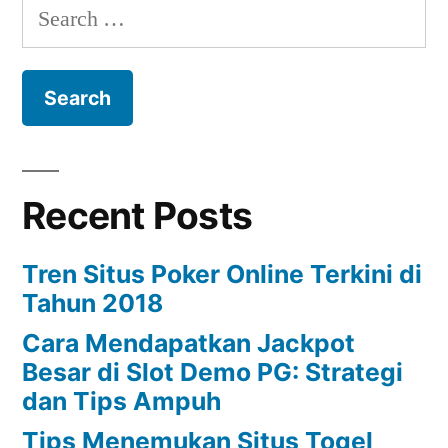
Search
for:
Recent Posts
Tren Situs Poker Online Terkini di
Tahun 2018
Cara Mendapatkan Jackpot
Besar di Slot Demo PG: Strategi
dan Tips Ampuh
Tips Menemukan Situs Togel