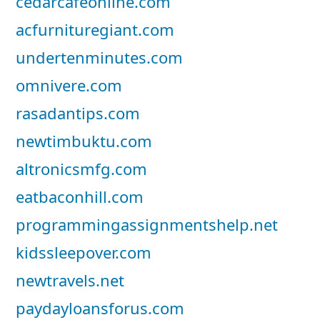
cedarcafeonline.com
acfurnituregiant.com
undertenminutes.com
omnivere.com
rasadantips.com
newtimbuktu.com
altronicsmfg.com
eatbaconhill.com
programmingassignmentshelp.net
kidssleepover.com
newtravels.net
paydayloansforus.com