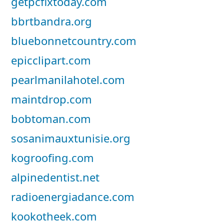
getpcfixtoday.com
bbrtbandra.org
bluebonnetcountry.com
epicclipart.com
pearlmanilahotel.com
maintdrop.com
bobtoman.com
sosanimauxtunisie.org
kogroofing.com
alpinedentist.net
radioenergiadance.com
kookotheek.com