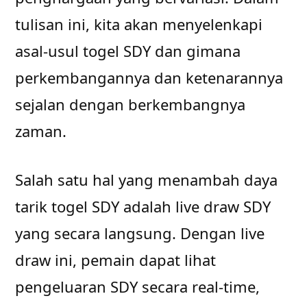
tulisan ini, kita akan menyelenkapi
asal-usul togel SDY dan gimana
perkembangannya dan ketenarannya
sejalan dengan berkembangnya
zaman.
Salah satu hal yang menambah daya
tarik togel SDY adalah live draw SDY
yang secara langsung. Dengan live
draw ini, pemain dapat lihat
pengeluaran SDY secara real-time,