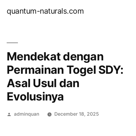
Skip
quantum-naturals.com
to
content
Mendekat dengan
Permainan Togel SDY:
Asal Usul dan
Evolusinya
Posted
adminquan
December 18, 2025
by