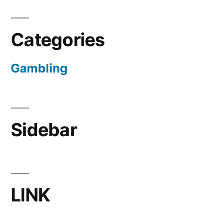
Categories
Gambling
Sidebar
LINK