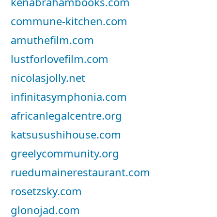
kenabrahambooks.com
commune-kitchen.com
amuthefilm.com
lustforlovefilm.com
nicolasjolly.net
infinitasymphonia.com
africanlegalcentre.org
katsusushihouse.com
greelycommunity.org
ruedumainerestaurant.com
rosetzsky.com
glonojad.com