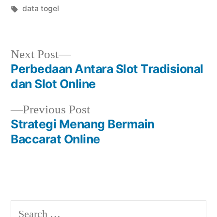
by
Tags:
in
data togel
Next
Next Post
post:
Perbedaan Antara Slot Tradisional
Post
dan Slot Online
navigation
Previous
Previous Post
post:
Strategi Menang Bermain
Baccarat Online
Search