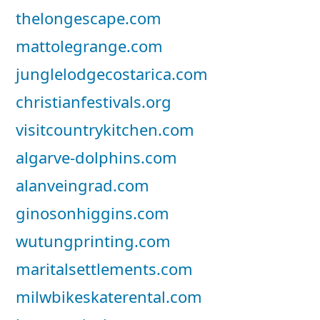
thelongescape.com
mattolegrange.com
junglelodgecostarica.com
christianfestivals.org
visitcountrykitchen.com
algarve-dolphins.com
alanveingrad.com
ginosonhiggins.com
wutungprinting.com
maritalsettlements.com
milwbikeskaterental.com