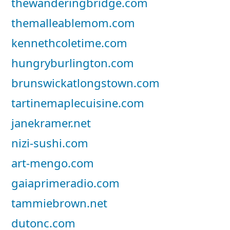
thewanderingbridge.com
themalleablemom.com
kennethcoletime.com
hungryburlington.com
brunswickatlongstown.com
tartinemaplecuisine.com
janekramer.net
nizi-sushi.com
art-mengo.com
gaiaprimeradio.com
tammiebrown.net
dutonc.com