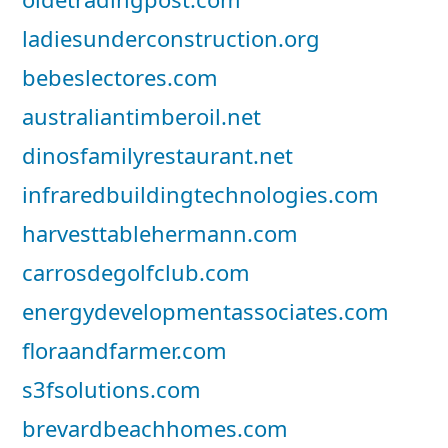
ladiesunderconstruction.org
bebeslectores.com
australiantimberoil.net
dinosfamilyrestaurant.net
infraredbuildingtechnologies.com
harvesttablehermann.com
carrosdegolfclub.com
energydevelopmentassociates.com
floraandfarmer.com
s3fsolutions.com
brevardbeachhomes.com