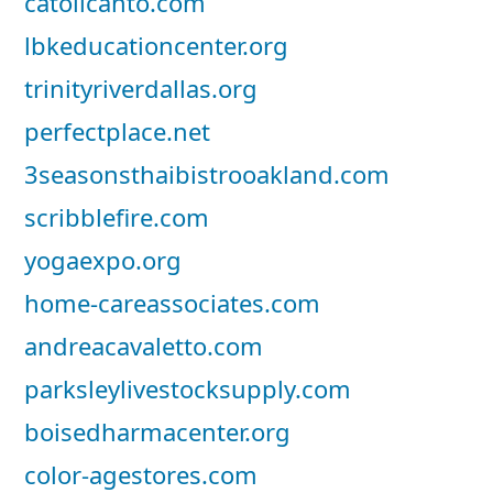
catolicanto.com
lbkeducationcenter.org
trinityriverdallas.org
perfectplace.net
3seasonsthaibistrooakland.com
scribblefire.com
yogaexpo.org
home-careassociates.com
andreacavaletto.com
parksleylivestocksupply.com
boisedharmacenter.org
color-agestores.com