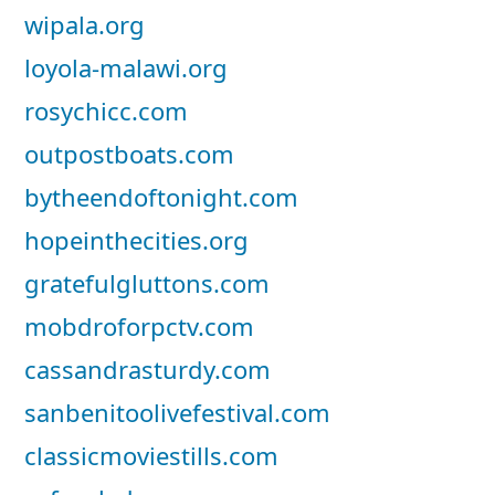
wipala.org
loyola-malawi.org
rosychicc.com
outpostboats.com
bytheendoftonight.com
hopeinthecities.org
gratefulgluttons.com
mobdroforpctv.com
cassandrasturdy.com
sanbenitoolivefestival.com
classicmoviestills.com