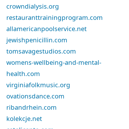
crowndialysis.org
restauranttrainingprogram.com
allamericanpoolservice.net
jewishpenicillin.com
tomsavagestudios.com
womens-wellbeing-and-mental-
health.com
virginiafolkmusic.org
ovationsdance.com
ribandrhein.com
kolekcje.net