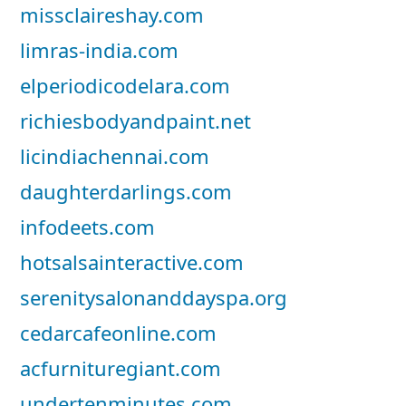
missclaireshay.com
limras-india.com
elperiodicodelara.com
richiesbodyandpaint.net
licindiachennai.com
daughterdarlings.com
infodeets.com
hotsalsainteractive.com
serenitysalonanddayspa.org
cedarcafeonline.com
acfurnituregiant.com
undertenminutes.com