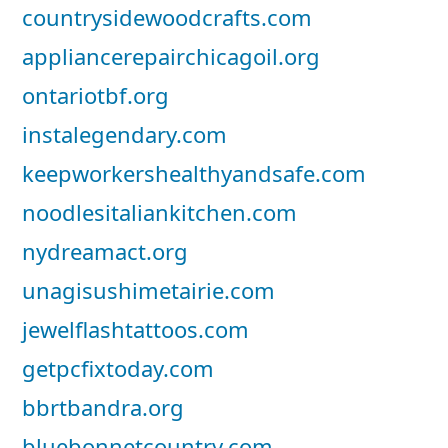
countrysidewoodcrafts.com
appliancerepairchicagoil.org
ontariotbf.org
instalegendary.com
keepworkershealthyandsafe.com
noodlesitaliankitchen.com
nydreamact.org
unagisushimetairie.com
jewelflashtattoos.com
getpcfixtoday.com
bbrtbandra.org
bluebonnetcountry.com