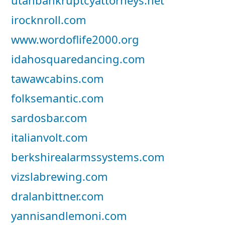
utahbankruptcyattorneys.net
irocknroll.com
www.wordoflife2000.org
idahosquaredancing.com
tawawcabins.com
folksemantic.com
sardosbar.com
italianvolt.com
berkshirealarmssystems.com
vizslabrewing.com
dralanbittner.com
yannisandlemoni.com