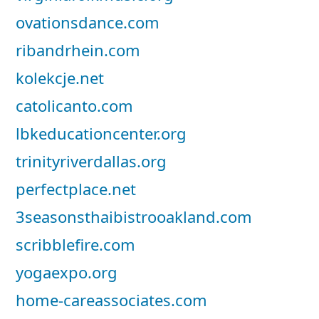
ovationsdance.com
ribandrhein.com
kolekcje.net
catolicanto.com
lbkeducationcenter.org
trinityriverdallas.org
perfectplace.net
3seasonsthaibistrooakland.com
scribblefire.com
yogaexpo.org
home-careassociates.com