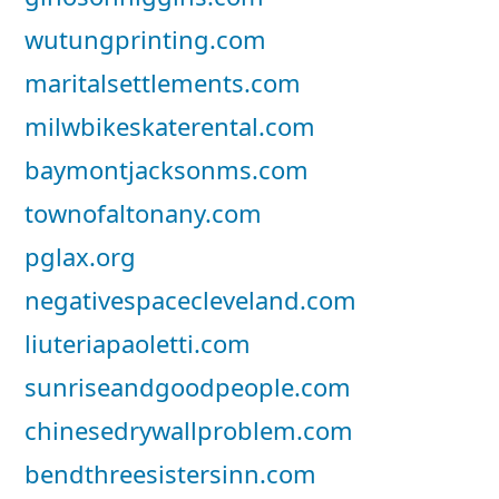
wutungprinting.com
maritalsettlements.com
milwbikeskaterental.com
baymontjacksonms.com
townofaltonany.com
pglax.org
negativespacecleveland.com
liuteriapaoletti.com
sunriseandgoodpeople.com
chinesedrywallproblem.com
bendthreesistersinn.com