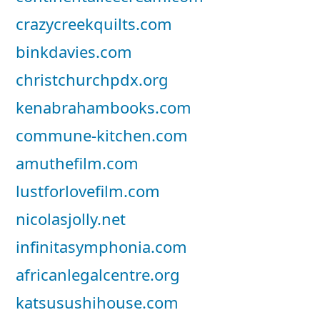
crazycreekquilts.com
binkdavies.com
christchurchpdx.org
kenabrahambooks.com
commune-kitchen.com
amuthefilm.com
lustforlovefilm.com
nicolasjolly.net
infinitasymphonia.com
africanlegalcentre.org
katsusushihouse.com