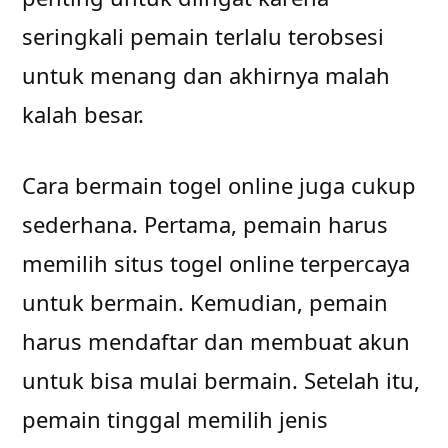
seringkali pemain terlalu terobsesi
untuk menang dan akhirnya malah
kalah besar.
Cara bermain togel online juga cukup
sederhana. Pertama, pemain harus
memilih situs togel online terpercaya
untuk bermain. Kemudian, pemain
harus mendaftar dan membuat akun
untuk bisa mulai bermain. Setelah itu,
pemain tinggal memilih jenis