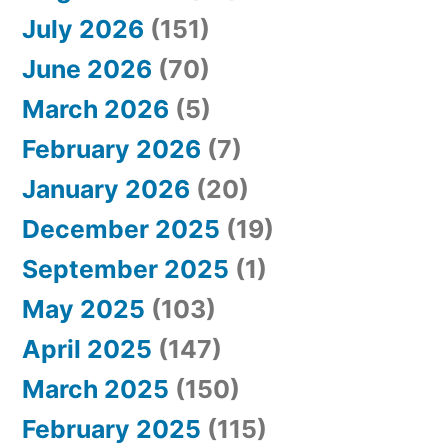
July 2026
(151)
June 2026
(70)
March 2026
(5)
February 2026
(7)
January 2026
(20)
December 2025
(19)
September 2025
(1)
May 2025
(103)
April 2025
(147)
March 2025
(150)
February 2025
(115)