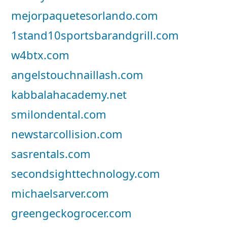
mejorpaquetesorlando.com
1stand10sportsbarandgrill.com
w4btx.com
angelstouchnaillash.com
kabbalahacademy.net
smilondental.com
newstarcollision.com
sasrentals.com
secondsighttechnology.com
michaelsarver.com
greengeckogrocer.com