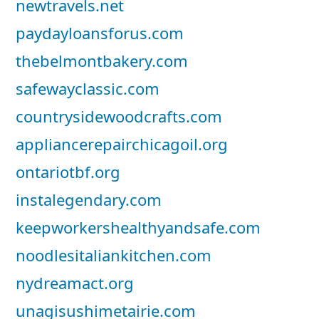
newtravels.net
paydayloansforus.com
thebelmontbakery.com
safewayclassic.com
countrysidewoodcrafts.com
appliancerepairchicagoil.org
ontariotbf.org
instalegendary.com
keepworkershealthyandsafe.com
noodlesitaliankitchen.com
nydreamact.org
unagisushimetairie.com