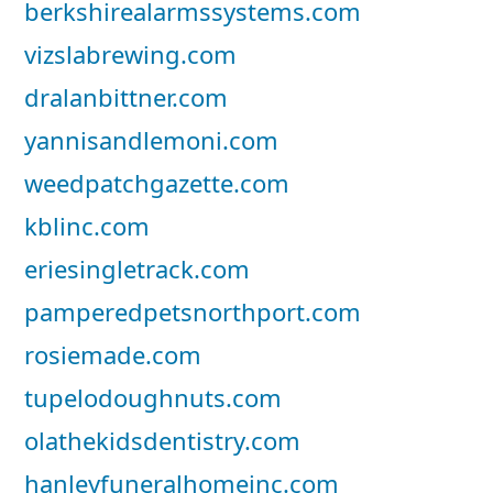
berkshirealarmssystems.com
vizslabrewing.com
dralanbittner.com
yannisandlemoni.com
weedpatchgazette.com
kblinc.com
eriesingletrack.com
pamperedpetsnorthport.com
rosiemade.com
tupelodoughnuts.com
olathekidsdentistry.com
hanleyfuneralhomeinc.com