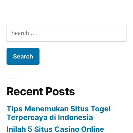
Search
for:
Recent Posts
Tips Menemukan Situs Togel
Terpercaya di Indonesia
Inilah 5 Situs Casino Online