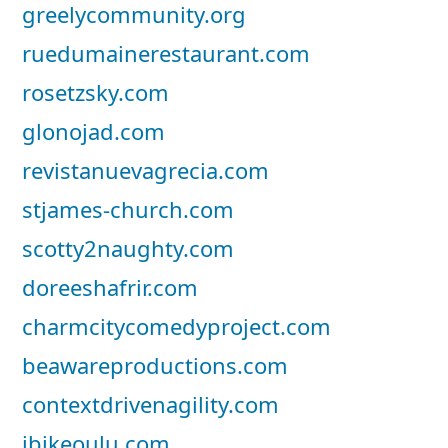
greelycommunity.org
ruedumainerestaurant.com
rosetzsky.com
glonojad.com
revistanuevagrecia.com
stjames-church.com
scotty2naughty.com
doreeshafrir.com
charmcitycomedyproject.com
beawareproductions.com
contextdrivenagility.com
ibikeoulu.com