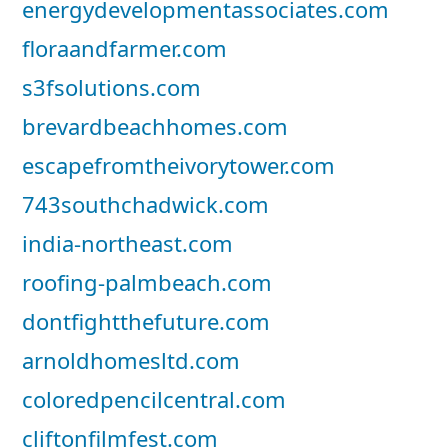
energydevelopmentassociates.com
floraandfarmer.com
s3fsolutions.com
brevardbeachhomes.com
escapefromtheivorytower.com
743southchadwick.com
india-northeast.com
roofing-palmbeach.com
dontfightthefuture.com
arnoldhomesltd.com
coloredpencilcentral.com
cliftonfilmfest.com