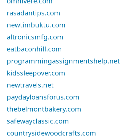
omnivere.com
rasadantips.com
newtimbuktu.com
altronicsmfg.com
eatbaconhill.com
programmingassignmentshelp.net
kidssleepover.com
newtravels.net
paydayloansforus.com
thebelmontbakery.com
safewayclassic.com
countrysidewoodcrafts.com