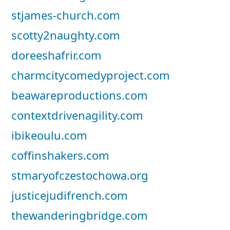
stjames-church.com
scotty2naughty.com
doreeshafrir.com
charmcitycomedyproject.com
beawareproductions.com
contextdrivenagility.com
ibikeoulu.com
coffinshakers.com
stmaryofczestochowa.org
justicejudifrench.com
thewanderingbridge.com