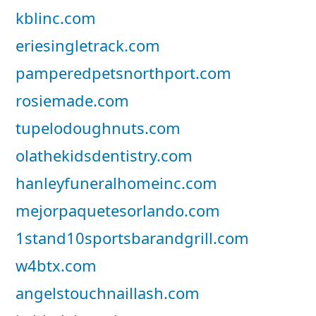
kblinc.com
eriesingletrack.com
pamperedpetsnorthport.com
rosiemade.com
tupelodoughnuts.com
olathekidsdentistry.com
hanleyfuneralhomeinc.com
mejorpaquetesorlando.com
1stand10sportsbarandgrill.com
w4btx.com
angelstouchnaillash.com