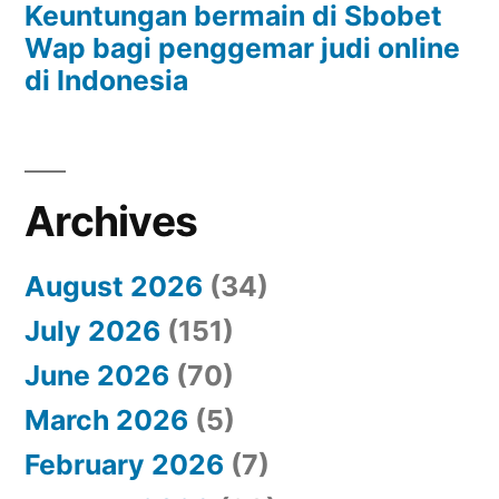
Keuntungan bermain di Sbobet
Wap bagi penggemar judi online
di Indonesia
Archives
August 2026
(34)
July 2026
(151)
June 2026
(70)
March 2026
(5)
February 2026
(7)