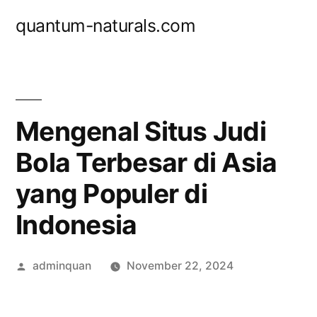
Skip
quantum-naturals.com
to
content
Mengenal Situs Judi
Bola Terbesar di Asia
yang Populer di
Indonesia
Posted
adminquan
November 22, 2024
by