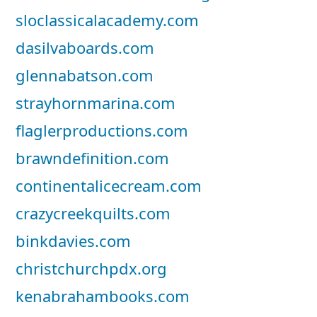
sloclassicalacademy.com
dasilvaboards.com
glennabatson.com
strayhornmarina.com
flaglerproductions.com
brawndefinition.com
continentalicecream.com
crazycreekquilts.com
binkdavies.com
christchurchpdx.org
kenabrahambooks.com