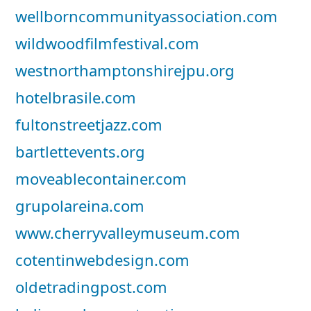
wellborncommunityassociation.com
wildwoodfilmfestival.com
westnorthamptonshirejpu.org
hotelbrasile.com
fultonstreetjazz.com
bartlettevents.org
moveablecontainer.com
grupolareina.com
www.cherryvalleymuseum.com
cotentinwebdesign.com
oldetradingpost.com