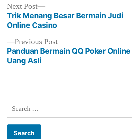
Next
Next Post
post:
Trik Menang Besar Bermain Judi
Post
Online Casino
navigation
Previous
Previous Post
post:
Panduan Bermain QQ Poker Online
Uang Asli
Search
for: