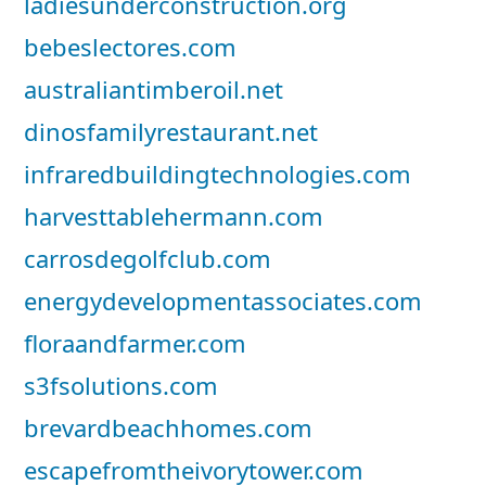
ladiesunderconstruction.org
bebeslectores.com
australiantimberoil.net
dinosfamilyrestaurant.net
infraredbuildingtechnologies.com
harvesttablehermann.com
carrosdegolfclub.com
energydevelopmentassociates.com
floraandfarmer.com
s3fsolutions.com
brevardbeachhomes.com
escapefromtheivorytower.com