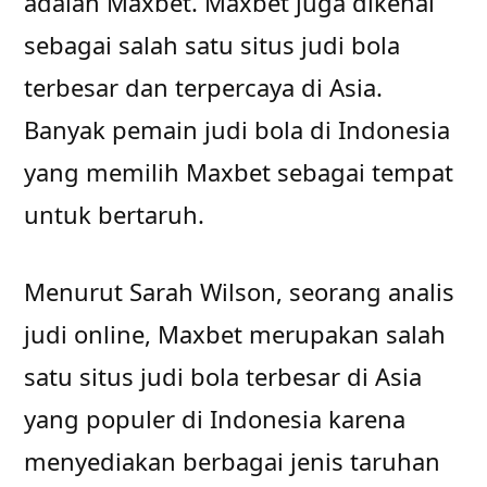
adalah Maxbet. Maxbet juga dikenal
sebagai salah satu situs judi bola
terbesar dan terpercaya di Asia.
Banyak pemain judi bola di Indonesia
yang memilih Maxbet sebagai tempat
untuk bertaruh.
Menurut Sarah Wilson, seorang analis
judi online, Maxbet merupakan salah
satu situs judi bola terbesar di Asia
yang populer di Indonesia karena
menyediakan berbagai jenis taruhan