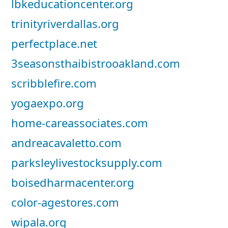
lbkeducationcenter.org
trinityriverdallas.org
perfectplace.net
3seasonsthaibistrooakland.com
scribblefire.com
yogaexpo.org
home-careassociates.com
andreacavaletto.com
parksleylivestocksupply.com
boisedharmacenter.org
color-agestores.com
wipala.org