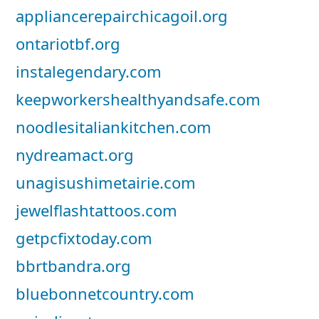
appliancerepairchicagoil.org
ontariotbf.org
instalegendary.com
keepworkershealthyandsafe.com
noodlesitaliankitchen.com
nydreamact.org
unagisushimetairie.com
jewelflashtattoos.com
getpcfixtoday.com
bbrtbandra.org
bluebonnetcountry.com