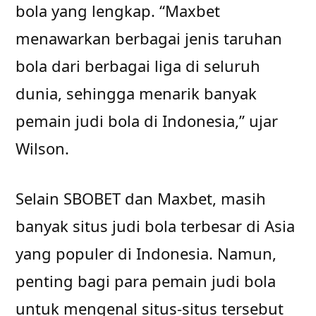
bola yang lengkap. “Maxbet
menawarkan berbagai jenis taruhan
bola dari berbagai liga di seluruh
dunia, sehingga menarik banyak
pemain judi bola di Indonesia,” ujar
Wilson.
Selain SBOBET dan Maxbet, masih
banyak situs judi bola terbesar di Asia
yang populer di Indonesia. Namun,
penting bagi para pemain judi bola
untuk mengenal situs-situs tersebut