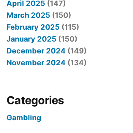
April 2025
(147)
March 2025
(150)
February 2025
(115)
January 2025
(150)
December 2024
(149)
November 2024
(134)
Categories
Gambling