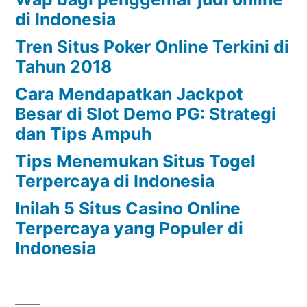
di Indonesia
Tren Situs Poker Online Terkini di
Tahun 2018
Cara Mendapatkan Jackpot
Besar di Slot Demo PG: Strategi
dan Tips Ampuh
Tips Menemukan Situs Togel
Terpercaya di Indonesia
Inilah 5 Situs Casino Online
Terpercaya yang Populer di
Indonesia