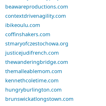
beawareproductions.com
contextdrivenagility.com
ibikeoulu.com
coffinshakers.com
stmaryofczestochowa.org
justicejudifrench.com
thewanderingbridge.com
themalleablemom.com
kennethcoletime.com
hungryburlington.com
brunswickatlongstown.com