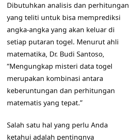
Dibutuhkan analisis dan perhitungan
yang teliti untuk bisa memprediksi
angka-angka yang akan keluar di
setiap putaran togel. Menurut ahli
matematika, Dr. Budi Santoso,
“Mengungkap misteri data togel
merupakan kombinasi antara
keberuntungan dan perhitungan
matematis yang tepat.”
Salah satu hal yang perlu Anda
ketahui adalah pentingnya