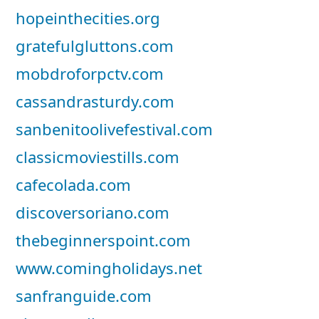
hopeinthecities.org
gratefulgluttons.com
mobdroforpctv.com
cassandrasturdy.com
sanbenitoolivefestival.com
classicmoviestills.com
cafecolada.com
discoversoriano.com
thebeginnerspoint.com
www.comingholidays.net
sanfranguide.com