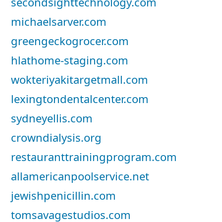
secondsighttechnology.com
michaelsarver.com
greengeckogrocer.com
hlathome-staging.com
wokteriyakitargetmall.com
lexingtondentalcenter.com
sydneyellis.com
crowndialysis.org
restauranttrainingprogram.com
allamericanpoolservice.net
jewishpenicillin.com
tomsavagestudios.com