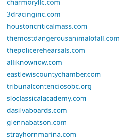
charmoryllc.com
3dracinginc.com
houstoncriticalmass.com
themostdangerousanimalofall.com
thepolicerehearsals.com
alliknownow.com
eastlewiscountychamber.com
tribunalcontenciosobc.org
sloclassicalacademy.com
dasilvaboards.com
glennabatson.com
strayhornmarina.com