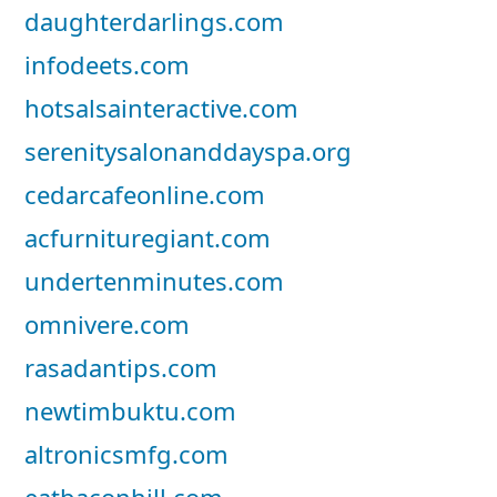
daughterdarlings.com
infodeets.com
hotsalsainteractive.com
serenitysalonanddayspa.org
cedarcafeonline.com
acfurnituregiant.com
undertenminutes.com
omnivere.com
rasadantips.com
newtimbuktu.com
altronicsmfg.com