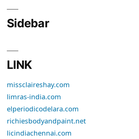
Sidebar
LINK
missclaireshay.com
limras-india.com
elperiodicodelara.com
richiesbodyandpaint.net
licindiachennai.com