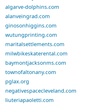
algarve-dolphins.com
alanveingrad.com
ginosonhiggins.com
wutungprinting.com
maritalsettlements.com
milwbikeskaterental.com
baymontjacksonms.com
townofaltonany.com
pglax.org
negativespacecleveland.com
liuteriapaoletti.com