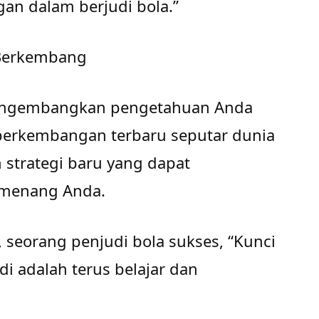
n dalam berjudi bola.”
n Berkembang
mengembangkan pengetahuan Anda
i perkembangan terbaru seputar dunia
 strategi baru yang dapat
 menang Anda.
 seorang penjudi bola sukses, “Kunci
i adalah terus belajar dan