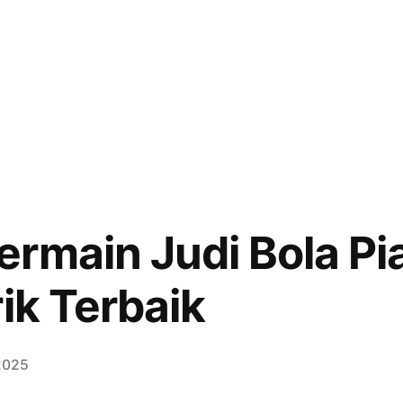
m
rmain Judi Bola Pia
ik Terbaik
2025