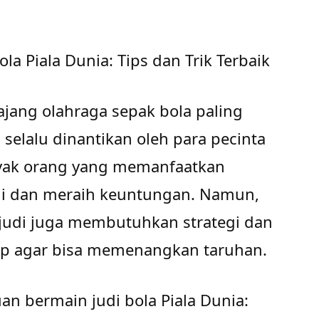
a Piala Dunia: Tips dan Trik Terbaik
jang olahraga sepak bola paling
 selalu dinantikan oleh para pecinta
anyak orang yang memanfaatkan
di dan meraih keuntungan. Namun,
rjudi juga membutuhkan strategi dan
p agar bisa memenangkan taruhan.
uan bermain judi bola Piala Dunia: