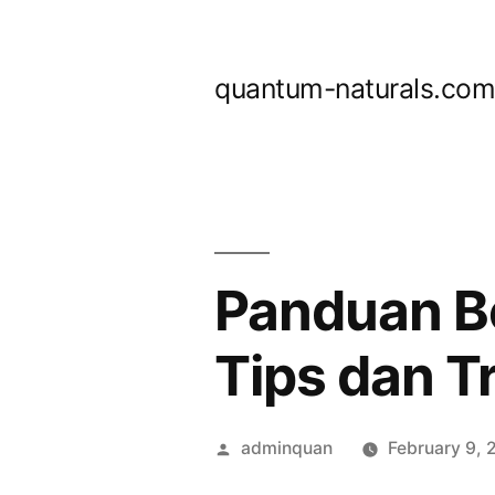
Skip
to
quantum-naturals.co
content
Panduan Be
Tips dan Tr
Posted
adminquan
February 9, 
by