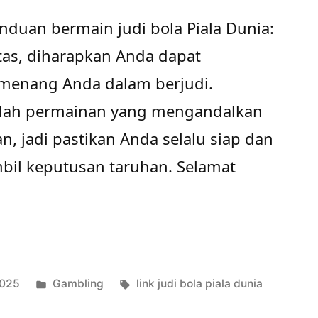
uan bermain judi bola Piala Dunia:
 atas, diharapkan Anda dapat
menang Anda dalam berjudi.
dalah permainan yang mengandalkan
n, jadi pastikan Anda selalu siap dan
il keputusan taruhan. Selamat
Posted
Tags:
2025
Gambling
link judi bola piala dunia
in