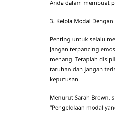
Anda dalam membuat pre
3. Kelola Modal Dengan 
Penting untuk selalu m
Jangan terpancing emosi 
menang. Tetaplah disip
taruhan dan jangan ter
keputusan.
Menurut Sarah Brown, se
“Pengelolaan modal yan