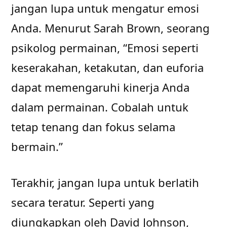
jangan lupa untuk mengatur emosi
Anda. Menurut Sarah Brown, seorang
psikolog permainan, “Emosi seperti
keserakahan, ketakutan, dan euforia
dapat memengaruhi kinerja Anda
dalam permainan. Cobalah untuk
tetap tenang dan fokus selama
bermain.”
Terakhir, jangan lupa untuk berlatih
secara teratur. Seperti yang
diungkapkan oleh David Johnson,