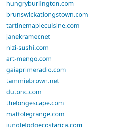
hungryburlington.com
brunswickatlongstown.com
tartinemaplecuisine.com
janekramer.net
nizi-sushi.com
art-mengo.com
gaiaprimeradio.com
tammiebrown.net
dutonc.com
thelongescape.com
mattolegrange.com
junglelodgecostarica.com