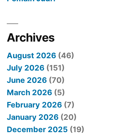
Archives
August 2026
(46)
July 2026
(151)
June 2026
(70)
March 2026
(5)
February 2026
(7)
January 2026
(20)
December 2025
(19)