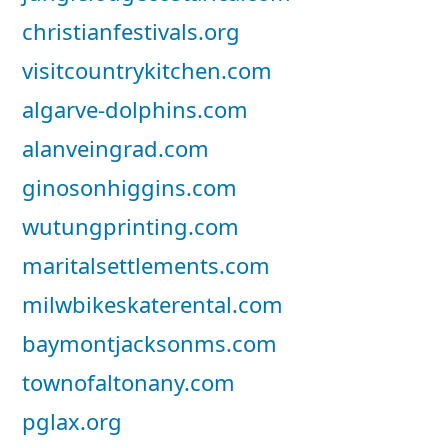
christianfestivals.org
visitcountrykitchen.com
algarve-dolphins.com
alanveingrad.com
ginosonhiggins.com
wutungprinting.com
maritalsettlements.com
milwbikeskaterental.com
baymontjacksonms.com
townofaltonany.com
pglax.org