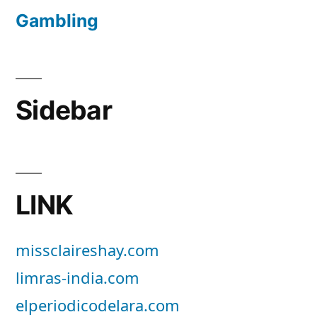
Gambling
Sidebar
LINK
missclaireshay.com
limras-india.com
elperiodicodelara.com