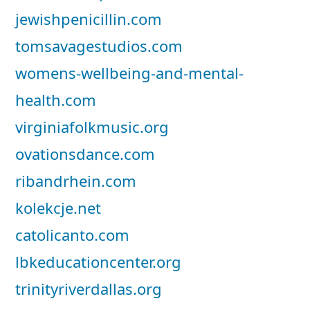
jewishpenicillin.com
tomsavagestudios.com
womens-wellbeing-and-mental-
health.com
virginiafolkmusic.org
ovationsdance.com
ribandrhein.com
kolekcje.net
catolicanto.com
lbkeducationcenter.org
trinityriverdallas.org