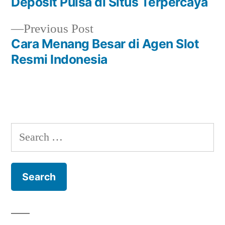
Deposit Pulsa di Situs Terpercaya
navigation
Previous
Previous Post
post:
Cara Menang Besar di Agen Slot
Resmi Indonesia
Search
for: