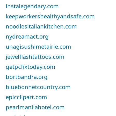
instalegendary.com
keepworkershealthyandsafe.com
noodlesitaliankitchen.com
nydreamact.org
unagisushimetairie.com
jewelflashtattoos.com
getpcfixtoday.com
bbrtbandra.org
bluebonnetcountry.com
epicclipart.com
pearlmanilahotel.com