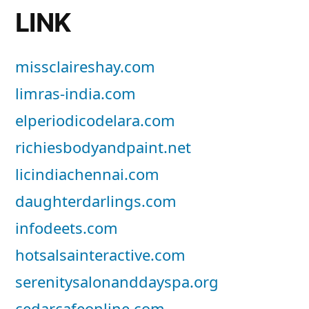
LINK
missclaireshay.com
limras-india.com
elperiodicodelara.com
richiesbodyandpaint.net
licindiachennai.com
daughterdarlings.com
infodeets.com
hotsalsainteractive.com
serenitysalonanddayspa.org
cedarcafeonline.com