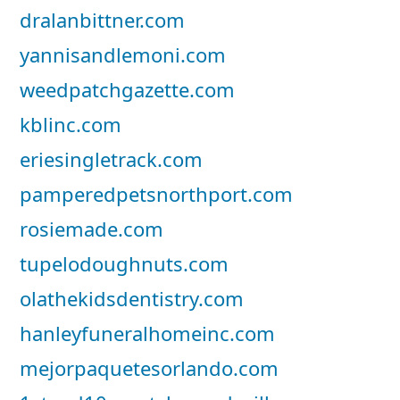
dralanbittner.com
yannisandlemoni.com
weedpatchgazette.com
kblinc.com
eriesingletrack.com
pamperedpetsnorthport.com
rosiemade.com
tupelodoughnuts.com
olathekidsdentistry.com
hanleyfuneralhomeinc.com
mejorpaquetesorlando.com