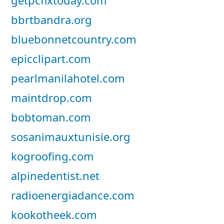
getpcfixtoday.com
bbrtbandra.org
bluebonnetcountry.com
epicclipart.com
pearlmanilahotel.com
maintdrop.com
bobtoman.com
sosanimauxtunisie.org
kogroofing.com
alpinedentist.net
radioenergiadance.com
kookotheek.com