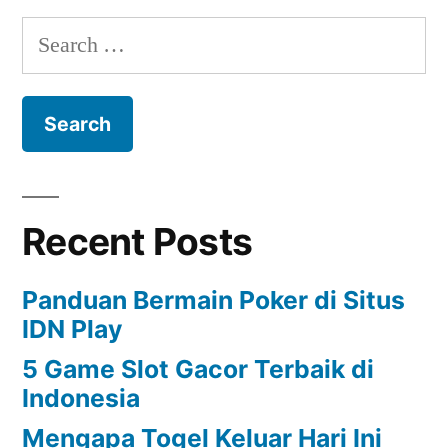
Search
for:
Recent Posts
Panduan Bermain Poker di Situs
IDN Play
5 Game Slot Gacor Terbaik di
Indonesia
Mengapa Togel Keluar Hari Ini