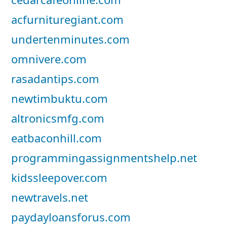
acfurnituregiant.com
undertenminutes.com
omnivere.com
rasadantips.com
newtimbuktu.com
altronicsmfg.com
eatbaconhill.com
programmingassignmentshelp.net
kidssleepover.com
newtravels.net
paydayloansforus.com