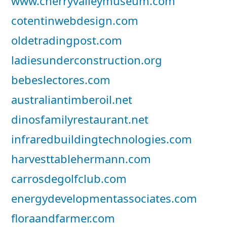
www.cherryvalleymuseum.com
cotentinwebdesign.com
oldetradingpost.com
ladiesunderconstruction.org
bebeslectores.com
australiantimberoil.net
dinosfamilyrestaurant.net
infraredbuildingtechnologies.com
harvesttablehermann.com
carrosdegolfclub.com
energydevelopmentassociates.com
floraandfarmer.com