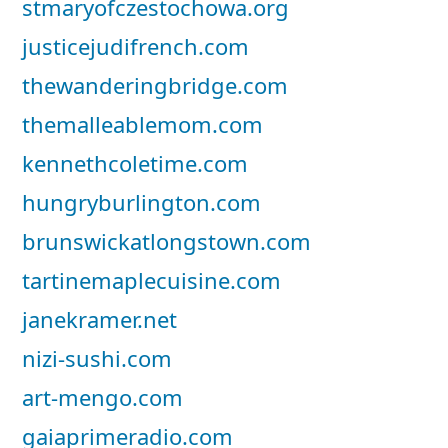
stmaryofczestochowa.org
justicejudifrench.com
thewanderingbridge.com
themalleablemom.com
kennethcoletime.com
hungryburlington.com
brunswickatlongstown.com
tartinemaplecuisine.com
janekramer.net
nizi-sushi.com
art-mengo.com
gaiaprimeradio.com