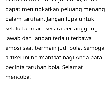
dapat meningkatkan peluang menang
dalam taruhan. Jangan lupa untuk
selalu bermain secara bertanggung
jawab dan jangan terlalu terbawa
emosi saat bermain judi bola. Semoga
artikel ini bermanfaat bagi Anda para
pecinta taruhan bola. Selamat
mencoba!