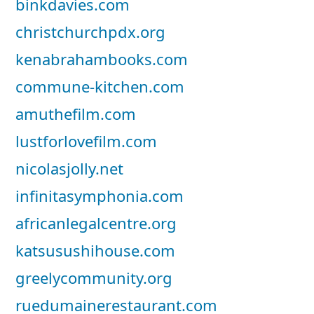
binkdavies.com
christchurchpdx.org
kenabrahambooks.com
commune-kitchen.com
amuthefilm.com
lustforlovefilm.com
nicolasjolly.net
infinitasymphonia.com
africanlegalcentre.org
katsusushihouse.com
greelycommunity.org
ruedumainerestaurant.com