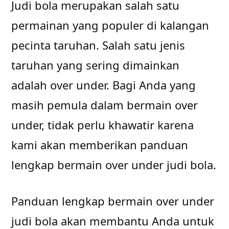
Judi bola merupakan salah satu
permainan yang populer di kalangan
pecinta taruhan. Salah satu jenis
taruhan yang sering dimainkan
adalah over under. Bagi Anda yang
masih pemula dalam bermain over
under, tidak perlu khawatir karena
kami akan memberikan panduan
lengkap bermain over under judi bola.
Panduan lengkap bermain over under
judi bola akan membantu Anda untuk