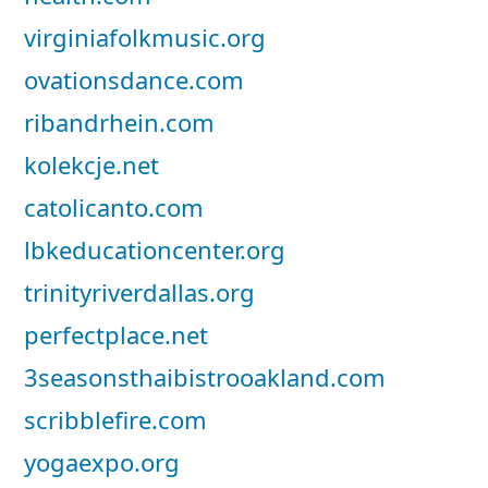
virginiafolkmusic.org
ovationsdance.com
ribandrhein.com
kolekcje.net
catolicanto.com
lbkeducationcenter.org
trinityriverdallas.org
perfectplace.net
3seasonsthaibistrooakland.com
scribblefire.com
yogaexpo.org