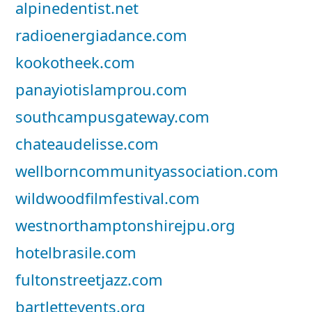
alpinedentist.net
radioenergiadance.com
kookotheek.com
panayiotislamprou.com
southcampusgateway.com
chateaudelisse.com
wellborncommunityassociation.com
wildwoodfilmfestival.com
westnorthamptonshirejpu.org
hotelbrasile.com
fultonstreetjazz.com
bartlettevents.org