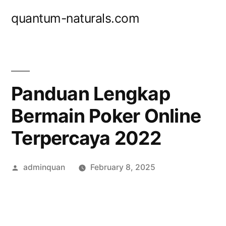
Skip
quantum-naturals.com
to
content
Panduan Lengkap
Bermain Poker Online
Terpercaya 2022
Posted
adminquan
February 8, 2025
by