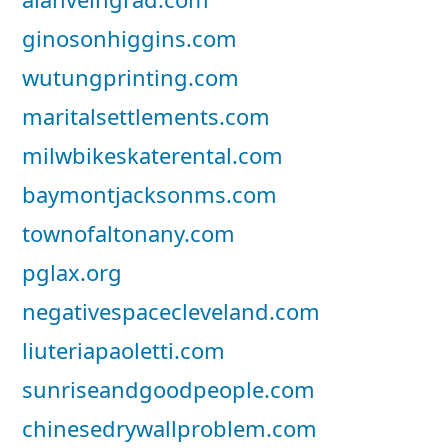
ginosonhiggins.com
wutungprinting.com
maritalsettlements.com
milwbikeskaterental.com
baymontjacksonms.com
townofaltonany.com
pglax.org
negativespacecleveland.com
liuteriapaoletti.com
sunriseandgoodpeople.com
chinesedrywallproblem.com