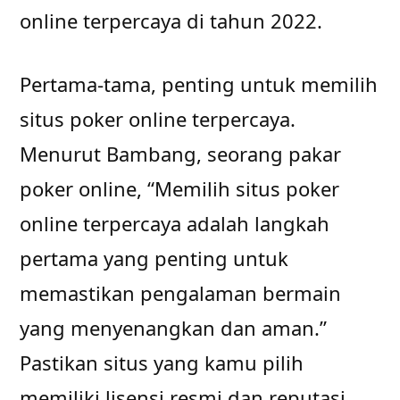
online terpercaya di tahun 2022.
Pertama-tama, penting untuk memilih
situs poker online terpercaya.
Menurut Bambang, seorang pakar
poker online, “Memilih situs poker
online terpercaya adalah langkah
pertama yang penting untuk
memastikan pengalaman bermain
yang menyenangkan dan aman.”
Pastikan situs yang kamu pilih
memiliki lisensi resmi dan reputasi