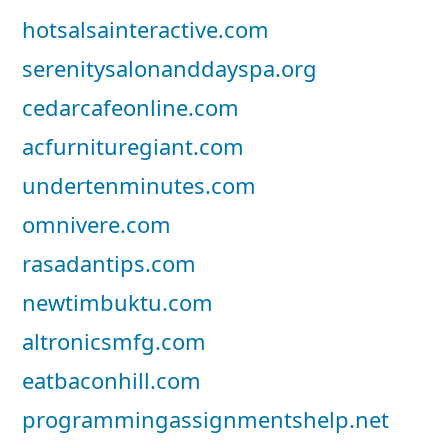
hotsalsainteractive.com
serenitysalonanddayspa.org
cedarcafeonline.com
acfurnituregiant.com
undertenminutes.com
omnivere.com
rasadantips.com
newtimbuktu.com
altronicsmfg.com
eatbaconhill.com
programmingassignmentshelp.net