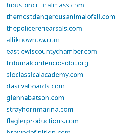
houstoncriticalmass.com
themostdangerousanimalofall.com
thepolicerehearsals.com
alliknownow.com
eastlewiscountychamber.com
tribunalcontenciosobc.org
sloclassicalacademy.com
dasilvaboards.com
glennabatson.com
strayhornmarina.com
flaglerproductions.com
brawndefinition.com