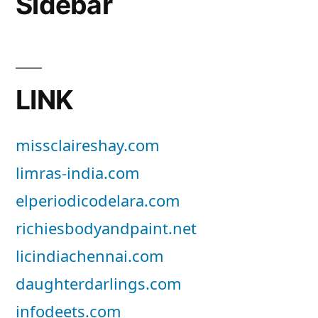
Sidebar
LINK
missclaireshay.com
limras-india.com
elperiodicodelara.com
richiesbodyandpaint.net
licindiachennai.com
daughterdarlings.com
infodeets.com