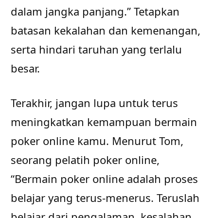
dalam jangka panjang.” Tetapkan
batasan kekalahan dan kemenangan,
serta hindari taruhan yang terlalu
besar.
Terakhir, jangan lupa untuk terus
meningkatkan kemampuan bermain
poker online kamu. Menurut Tom,
seorang pelatih poker online,
“Bermain poker online adalah proses
belajar yang terus-menerus. Teruslah
belajar dari pengalaman, kesalahan,