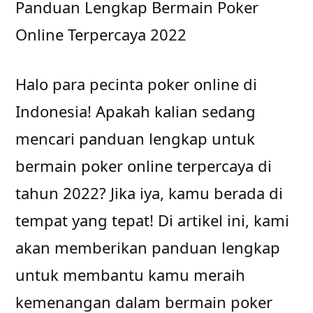
Panduan Lengkap Bermain Poker
Online Terpercaya 2022
Halo para pecinta poker online di
Indonesia! Apakah kalian sedang
mencari panduan lengkap untuk
bermain poker online terpercaya di
tahun 2022? Jika iya, kamu berada di
tempat yang tepat! Di artikel ini, kami
akan memberikan panduan lengkap
untuk membantu kamu meraih
kemenangan dalam bermain poker