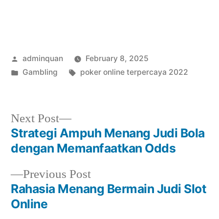
Posted
adminquan
February 8, 2025
by
Posted
Tags:
Gambling
poker online terpercaya 2022
in
Next
Next Post
post:
Strategi Ampuh Menang Judi Bola
Post
dengan Memanfaatkan Odds
navigation
Previous
Previous Post
post:
Rahasia Menang Bermain Judi Slot
Online