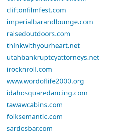
cliftonfilmfest.com
imperialbarandlounge.com
raisedoutdoors.com
thinkwithyourheart.net
utahbankruptcyattorneys.net
irocknroll.com
www.wordoflife2000.org
idahosquaredancing.com
tawawcabins.com
folksemantic.com
sardosbar.com