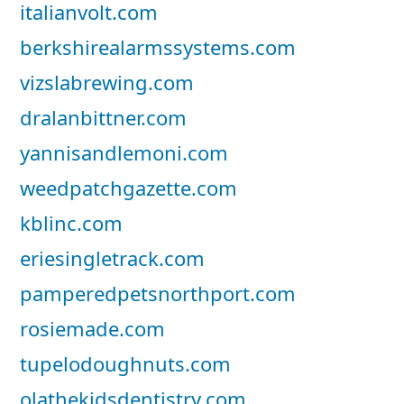
italianvolt.com
berkshirealarmssystems.com
vizslabrewing.com
dralanbittner.com
yannisandlemoni.com
weedpatchgazette.com
kblinc.com
eriesingletrack.com
pamperedpetsnorthport.com
rosiemade.com
tupelodoughnuts.com
olathekidsdentistry.com