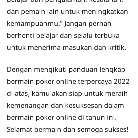
dan pemain lain untuk meningkatkan
kemampuanmu.” Jangan pernah
berhenti belajar dan selalu terbuka
untuk menerima masukan dan kritik.
Dengan mengikuti panduan lengkap
bermain poker online terpercaya 2022
di atas, kamu akan siap untuk meraih
kemenangan dan kesuksesan dalam
bermain poker online di tahun ini.
Selamat bermain dan semoga sukses!