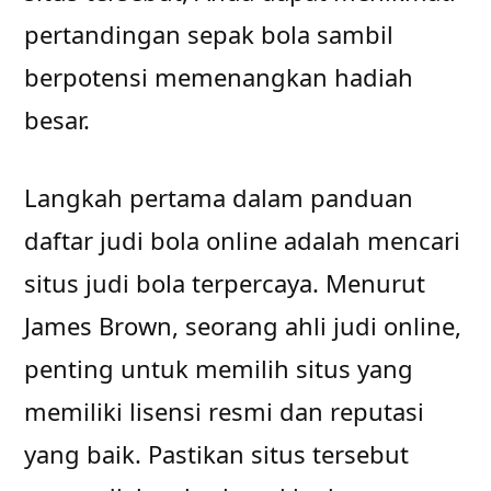
pertandingan sepak bola sambil
berpotensi memenangkan hadiah
besar.
Langkah pertama dalam panduan
daftar judi bola online adalah mencari
situs judi bola terpercaya. Menurut
James Brown, seorang ahli judi online,
penting untuk memilih situs yang
memiliki lisensi resmi dan reputasi
yang baik. Pastikan situs tersebut