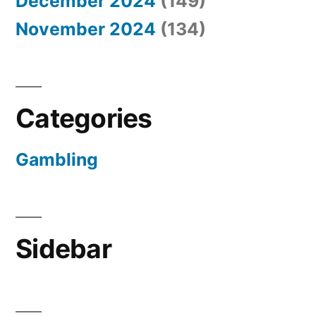
December 2024
(149)
November 2024
(134)
Categories
Gambling
Sidebar