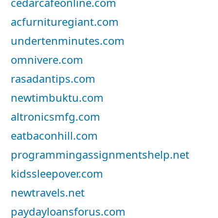
cedarcafeonline.com
acfurnituregiant.com
undertenminutes.com
omnivere.com
rasadantips.com
newtimbuktu.com
altronicsmfg.com
eatbaconhill.com
programmingassignmentshelp.net
kidssleepover.com
newtravels.net
paydayloansforus.com