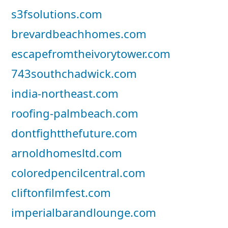
s3fsolutions.com
brevardbeachhomes.com
escapefromtheivorytower.com
743southchadwick.com
india-northeast.com
roofing-palmbeach.com
dontfightthefuture.com
arnoldhomesltd.com
coloredpencilcentral.com
cliftonfilmfest.com
imperialbarandlounge.com