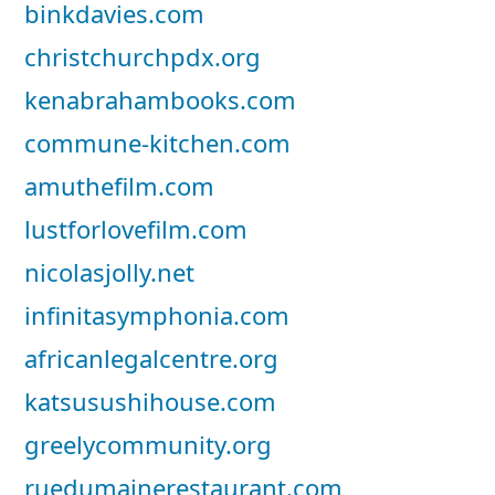
binkdavies.com
christchurchpdx.org
kenabrahambooks.com
commune-kitchen.com
amuthefilm.com
lustforlovefilm.com
nicolasjolly.net
infinitasymphonia.com
africanlegalcentre.org
katsusushihouse.com
greelycommunity.org
ruedumainerestaurant.com