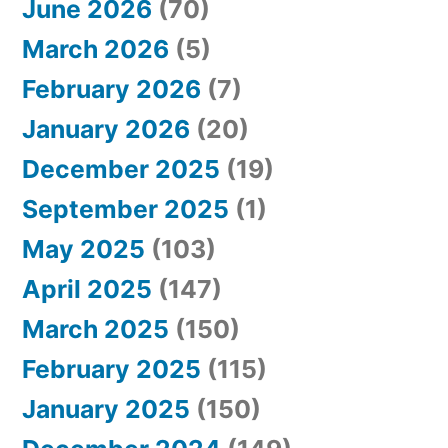
June 2026
(70)
March 2026
(5)
February 2026
(7)
January 2026
(20)
December 2025
(19)
September 2025
(1)
May 2025
(103)
April 2025
(147)
March 2025
(150)
February 2025
(115)
January 2025
(150)