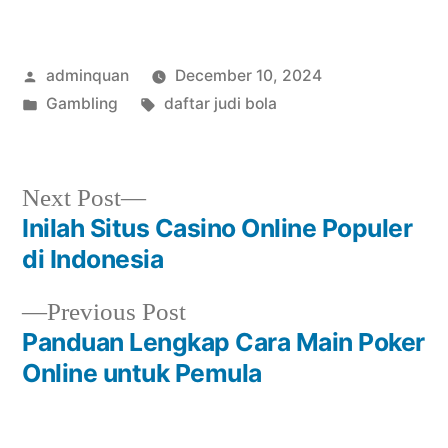
Posted
adminquan
December 10, 2024
by
Posted
Tags:
Gambling
daftar judi bola
in
Next
Next Post
post:
Inilah Situs Casino Online Populer
Post
di Indonesia
navigation
Previous
Previous Post
post:
Panduan Lengkap Cara Main Poker
Online untuk Pemula