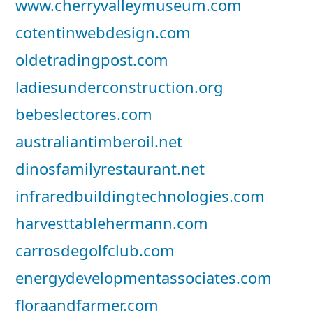
www.cherryvalleymuseum.com
cotentinwebdesign.com
oldetradingpost.com
ladiesunderconstruction.org
bebeslectores.com
australiantimberoil.net
dinosfamilyrestaurant.net
infraredbuildingtechnologies.com
harvesttablehermann.com
carrosdegolfclub.com
energydevelopmentassociates.com
floraandfarmer.com