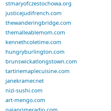
stmaryofczestochowa.org
justicejudifrench.com
thewanderingbridge.com
themalleablemom.com
kennethcoletime.com
hungryburlington.com
brunswickatlongstown.com
tartinemaplecuisine.com
janekramer.net
nizi-sushi.com
art-mengo.com
gaiaprimeradio.com