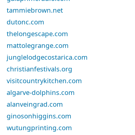
tammiebrown.net
dutonc.com
thelongescape.com
mattolegrange.com
junglelodgecostarica.com
christianfestivals.org
visitcountrykitchen.com
algarve-dolphins.com
alanveingrad.com
ginosonhiggins.com
wutungprinting.com