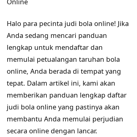
Online
Halo para pecinta judi bola online! Jika
Anda sedang mencari panduan
lengkap untuk mendaftar dan
memulai petualangan taruhan bola
online, Anda berada di tempat yang
tepat. Dalam artikel ini, kami akan
memberikan panduan lengkap daftar
judi bola online yang pastinya akan
membantu Anda memulai perjudian
secara online dengan lancar.