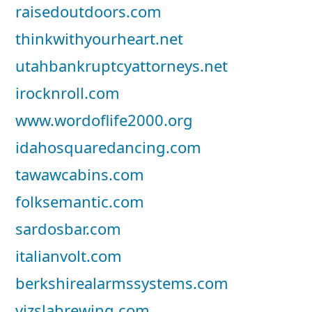
raisedoutdoors.com
thinkwithyourheart.net
utahbankruptcyattorneys.net
irocknroll.com
www.wordoflife2000.org
idahosquaredancing.com
tawawcabins.com
folksemantic.com
sardosbar.com
italianvolt.com
berkshirealarmssystems.com
vizslabrewing.com