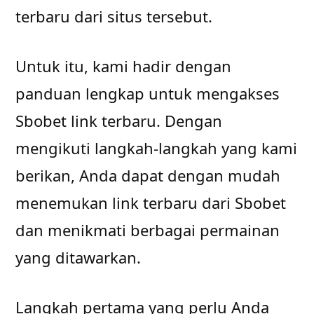
terbaru dari situs tersebut.
Untuk itu, kami hadir dengan
panduan lengkap untuk mengakses
Sbobet link terbaru. Dengan
mengikuti langkah-langkah yang kami
berikan, Anda dapat dengan mudah
menemukan link terbaru dari Sbobet
dan menikmati berbagai permainan
yang ditawarkan.
Langkah pertama yang perlu Anda