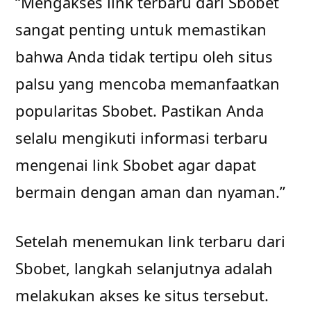
“Mengakses link terbaru dari Sbobet
sangat penting untuk memastikan
bahwa Anda tidak tertipu oleh situs
palsu yang mencoba memanfaatkan
popularitas Sbobet. Pastikan Anda
selalu mengikuti informasi terbaru
mengenai link Sbobet agar dapat
bermain dengan aman dan nyaman.”
Setelah menemukan link terbaru dari
Sbobet, langkah selanjutnya adalah
melakukan akses ke situs tersebut.