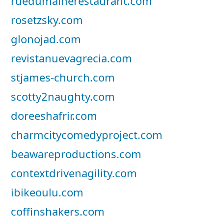
ruedumainerestaurant.com
rosetzsky.com
glonojad.com
revistanuevagrecia.com
stjames-church.com
scotty2naughty.com
doreeshafrir.com
charmcitycomedyproject.com
beawareproductions.com
contextdrivenagility.com
ibikeoulu.com
coffinshakers.com