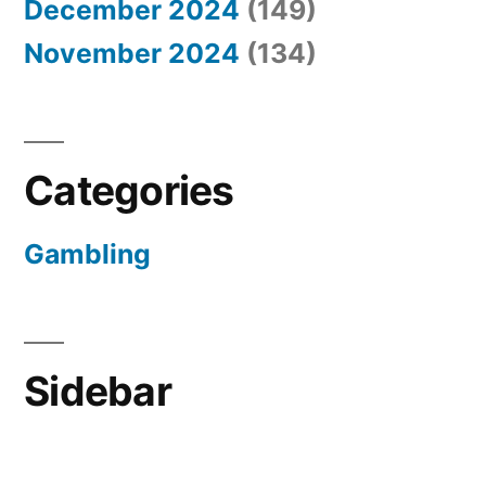
December 2024
(149)
November 2024
(134)
Categories
Gambling
Sidebar