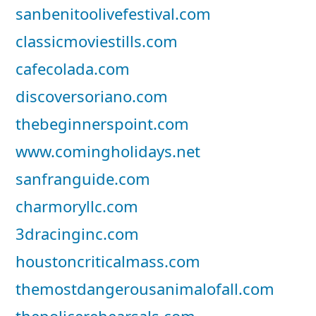
sanbenitoolivefestival.com
classicmoviestills.com
cafecolada.com
discoversoriano.com
thebeginnerspoint.com
www.comingholidays.net
sanfranguide.com
charmoryllc.com
3dracinginc.com
houstoncriticalmass.com
themostdangerousanimalofall.com