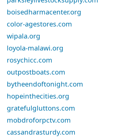
boisedharmacenter.org
color-agestores.com
wipala.org
loyola-malawi.org
rosychicc.com
outpostboats.com
bytheendoftonight.com
hopeinthecities.org
gratefulgluttons.com
mobdroforpctv.com
cassandrasturdy.com