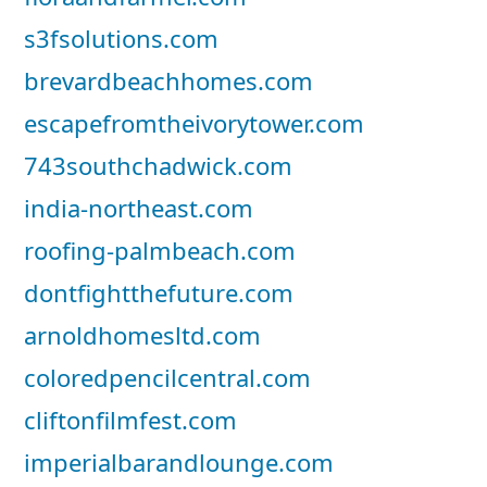
s3fsolutions.com
brevardbeachhomes.com
escapefromtheivorytower.com
743southchadwick.com
india-northeast.com
roofing-palmbeach.com
dontfightthefuture.com
arnoldhomesltd.com
coloredpencilcentral.com
cliftonfilmfest.com
imperialbarandlounge.com