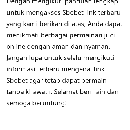
Dengan mengikuti panduan lengkap
untuk mengakses Sbobet link terbaru
yang kami berikan di atas, Anda dapat
menikmati berbagai permainan judi
online dengan aman dan nyaman.
Jangan lupa untuk selalu mengikuti
informasi terbaru mengenai link
Sbobet agar tetap dapat bermain
tanpa khawatir. Selamat bermain dan
semoga beruntung!