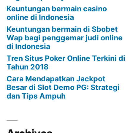
Keuntungan bermain casino
online di Indonesia
Keuntungan bermain di Sbobet
Wap bagi penggemar judi online
di Indonesia
Tren Situs Poker Online Terkini di
Tahun 2018
Cara Mendapatkan Jackpot
Besar di Slot Demo PG: Strategi
dan Tips Ampuh