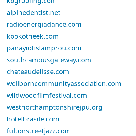
kogroofing.com
alpinedentist.net
radioenergiadance.com
kookotheek.com
panayiotislamprou.com
southcampusgateway.com
chateaudelisse.com
wellborncommunityassociation.com
wildwoodfilmfestival.com
westnorthamptonshirejpu.org
hotelbrasile.com
fultonstreetjazz.com