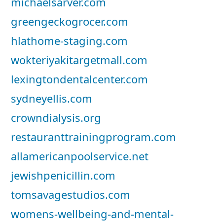
michaelsarver.com
greengeckogrocer.com
hlathome-staging.com
wokteriyakitargetmall.com
lexingtondentalcenter.com
sydneyellis.com
crowndialysis.org
restauranttrainingprogram.com
allamericanpoolservice.net
jewishpenicillin.com
tomsavagestudios.com
womens-wellbeing-and-mental-