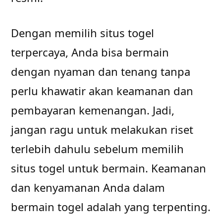
Dengan memilih situs togel
terpercaya, Anda bisa bermain
dengan nyaman dan tenang tanpa
perlu khawatir akan keamanan dan
pembayaran kemenangan. Jadi,
jangan ragu untuk melakukan riset
terlebih dahulu sebelum memilih
situs togel untuk bermain. Keamanan
dan kenyamanan Anda dalam
bermain togel adalah yang terpenting.