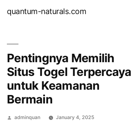
Skip
quantum-naturals.com
to
content
Pentingnya Memilih
Situs Togel Terpercaya
untuk Keamanan
Bermain
Posted
adminquan
January 4, 2025
by