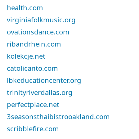
health.com
virginiafolkmusic.org
ovationsdance.com
ribandrhein.com
kolekcje.net
catolicanto.com
lbkeducationcenter.org
trinityriverdallas.org
perfectplace.net
3seasonsthaibistrooakland.com
scribblefire.com