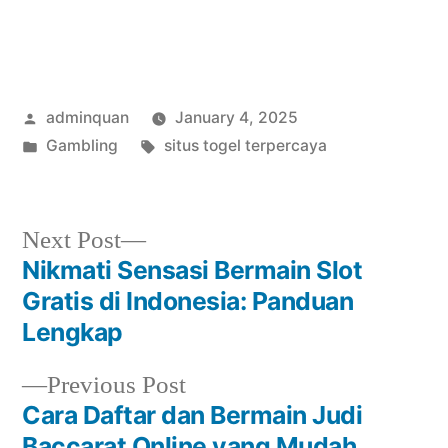
Posted
adminquan
January 4, 2025
by
Posted
Tags:
Gambling
situs togel terpercaya
in
Next
Next Post
post:
Nikmati Sensasi Bermain Slot
Post
Gratis di Indonesia: Panduan
navigation
Lengkap
Previous
Previous Post
post:
Cara Daftar dan Bermain Judi
Baccarat Online yang Mudah