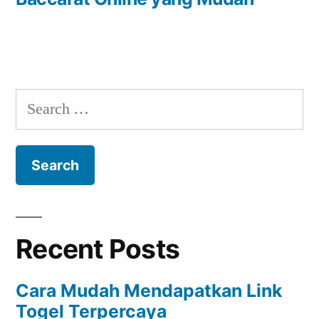
Search
for:
Recent Posts
Cara Mudah Mendapatkan Link
Togel Terpercaya