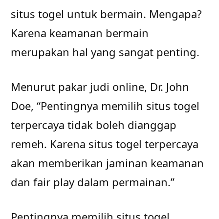
situs togel untuk bermain. Mengapa?
Karena keamanan bermain
merupakan hal yang sangat penting.
Menurut pakar judi online, Dr. John
Doe, “Pentingnya memilih situs togel
terpercaya tidak boleh dianggap
remeh. Karena situs togel terpercaya
akan memberikan jaminan keamanan
dan fair play dalam permainan.”
Pentingnya memilih situs togel