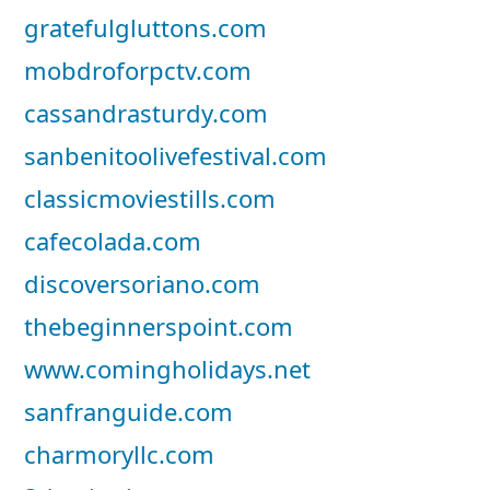
gratefulgluttons.com
mobdroforpctv.com
cassandrasturdy.com
sanbenitoolivefestival.com
classicmoviestills.com
cafecolada.com
discoversoriano.com
thebeginnerspoint.com
www.comingholidays.net
sanfranguide.com
charmoryllc.com