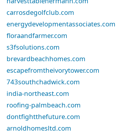
harvesttablehermann.com
carrosdegolfclub.com
energydevelopmentassociates.com
floraandfarmer.com
s3fsolutions.com
brevardbeachhomes.com
escapefromtheivorytower.com
743southchadwick.com
india-northeast.com
roofing-palmbeach.com
dontfightthefuture.com
arnoldhomesltd.com