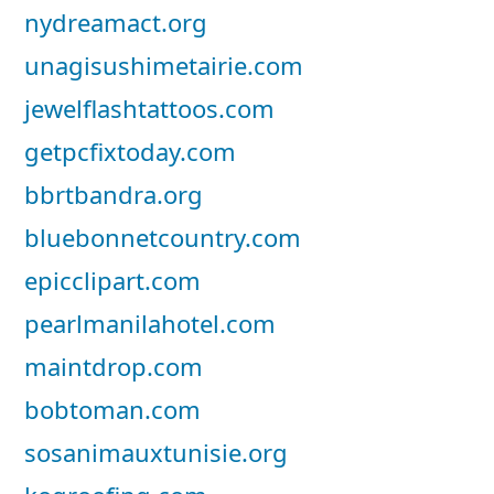
nydreamact.org
unagisushimetairie.com
jewelflashtattoos.com
getpcfixtoday.com
bbrtbandra.org
bluebonnetcountry.com
epicclipart.com
pearlmanilahotel.com
maintdrop.com
bobtoman.com
sosanimauxtunisie.org