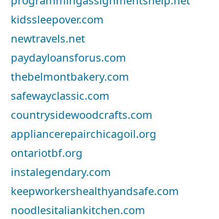
programmingassignmentshelp.net
kidssleepover.com
newtravels.net
paydayloansforus.com
thebelmontbakery.com
safewayclassic.com
countrysidewoodcrafts.com
appliancerepairchicagoil.org
ontariotbf.org
instalegendary.com
keepworkershealthyandsafe.com
noodlesitaliankitchen.com