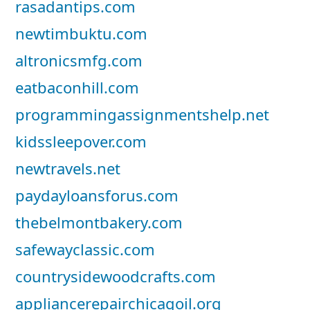
rasadantips.com
newtimbuktu.com
altronicsmfg.com
eatbaconhill.com
programmingassignmentshelp.net
kidssleepover.com
newtravels.net
paydayloansforus.com
thebelmontbakery.com
safewayclassic.com
countrysidewoodcrafts.com
appliancerepairchicagoil.org