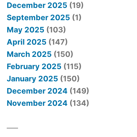
December 2025
(19)
September 2025
(1)
May 2025
(103)
April 2025
(147)
March 2025
(150)
February 2025
(115)
January 2025
(150)
December 2024
(149)
November 2024
(134)