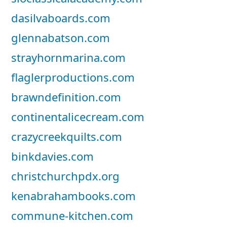
dasilvaboards.com
glennabatson.com
strayhornmarina.com
flaglerproductions.com
brawndefinition.com
continentalicecream.com
crazycreekquilts.com
binkdavies.com
christchurchpdx.org
kenabrahambooks.com
commune-kitchen.com