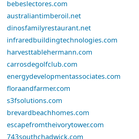
bebeslectores.com
australiantimberoil.net
dinosfamilyrestaurant.net
infraredbuildingtechnologies.com
harvesttablehermann.com
carrosdegolfclub.com
energydevelopmentassociates.com
floraandfarmer.com
s3fsolutions.com
brevardbeachhomes.com
escapefromtheivorytower.com
743southchadwick.com