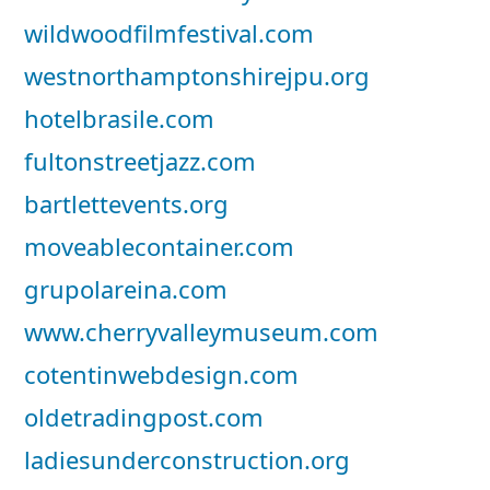
wildwoodfilmfestival.com
westnorthamptonshirejpu.org
hotelbrasile.com
fultonstreetjazz.com
bartlettevents.org
moveablecontainer.com
grupolareina.com
www.cherryvalleymuseum.com
cotentinwebdesign.com
oldetradingpost.com
ladiesunderconstruction.org