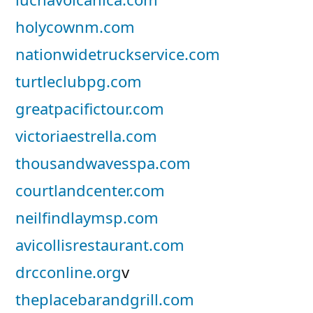
holycownm.com
nationwidetruckservice.com
turtleclubpg.com
greatpacifictour.com
victoriaestrella.com
thousandwavesspa.com
courtlandcenter.com
neilfindlaymsp.com
avicollisrestaurant.com
drcconline.org
v
theplacebarandgrill.com