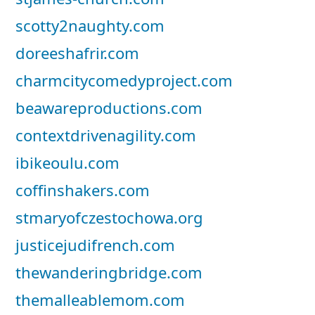
scotty2naughty.com
doreeshafrir.com
charmcitycomedyproject.com
beawareproductions.com
contextdrivenagility.com
ibikeoulu.com
coffinshakers.com
stmaryofczestochowa.org
justicejudifrench.com
thewanderingbridge.com
themalleablemom.com