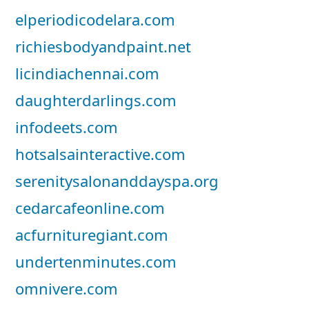
elperiodicodelara.com
richiesbodyandpaint.net
licindiachennai.com
daughterdarlings.com
infodeets.com
hotsalsainteractive.com
serenitysalonanddayspa.org
cedarcafeonline.com
acfurnituregiant.com
undertenminutes.com
omnivere.com