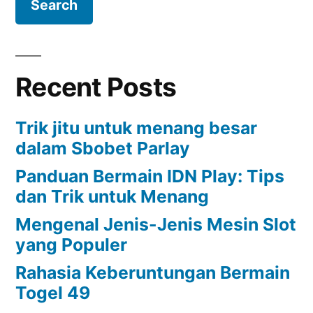
Recent Posts
Trik jitu untuk menang besar
dalam Sbobet Parlay
Panduan Bermain IDN Play: Tips
dan Trik untuk Menang
Mengenal Jenis-Jenis Mesin Slot
yang Populer
Rahasia Keberuntungan Bermain
Togel 49