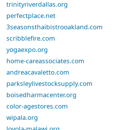
trinityriverdallas.org
perfectplace.net
3seasonsthaibistrooakland.com
scribblefire.com
yogaexpo.org
home-careassociates.com
andreacavaletto.com
parksleylivestocksupply.com
boisedharmacenter.org
color-agestores.com
wipala.org
loyola-malawi.org