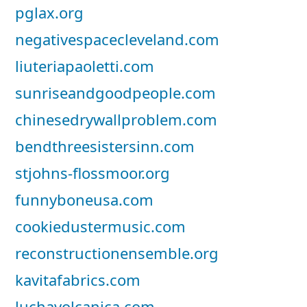
pglax.org
negativespacecleveland.com
liuteriapaoletti.com
sunriseandgoodpeople.com
chinesedrywallproblem.com
bendthreesistersinn.com
stjohns-flossmoor.org
funnyboneusa.com
cookiedustermusic.com
reconstructionensemble.org
kavitafabrics.com
luchavolcanica.com