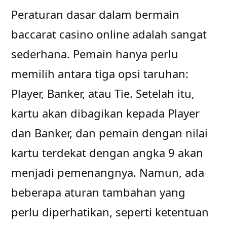
Peraturan dasar dalam bermain
baccarat casino online adalah sangat
sederhana. Pemain hanya perlu
memilih antara tiga opsi taruhan:
Player, Banker, atau Tie. Setelah itu,
kartu akan dibagikan kepada Player
dan Banker, dan pemain dengan nilai
kartu terdekat dengan angka 9 akan
menjadi pemenangnya. Namun, ada
beberapa aturan tambahan yang
perlu diperhatikan, seperti ketentuan