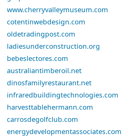
www.cherryvalleymuseum.com
cotentinwebdesign.com
oldetradingpost.com
ladiesunderconstruction.org
bebeslectores.com
australiantimberoil.net
dinosfamilyrestaurant.net
infraredbuildingtechnologies.com
harvesttablehermann.com
carrosdegolfclub.com
energydevelopmentassociates.com