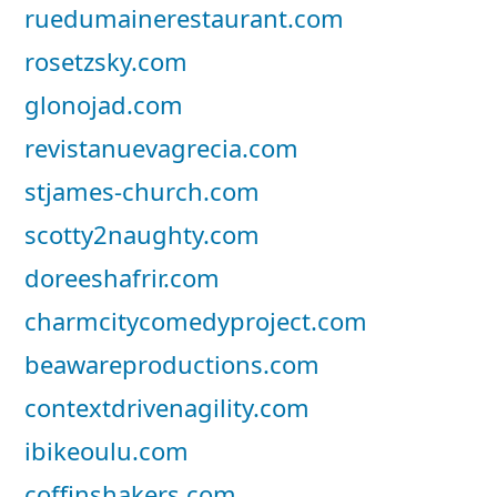
ruedumainerestaurant.com
rosetzsky.com
glonojad.com
revistanuevagrecia.com
stjames-church.com
scotty2naughty.com
doreeshafrir.com
charmcitycomedyproject.com
beawareproductions.com
contextdrivenagility.com
ibikeoulu.com
coffinshakers.com