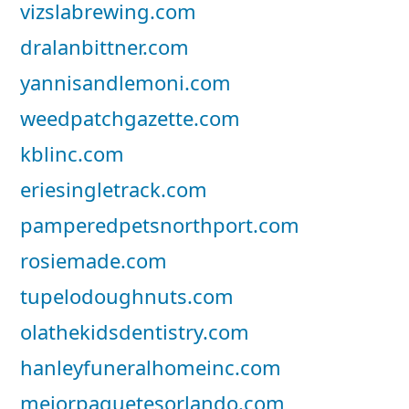
vizslabrewing.com
dralanbittner.com
yannisandlemoni.com
weedpatchgazette.com
kblinc.com
eriesingletrack.com
pamperedpetsnorthport.com
rosiemade.com
tupelodoughnuts.com
olathekidsdentistry.com
hanleyfuneralhomeinc.com
mejorpaquetesorlando.com