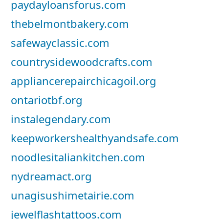
paydayloansforus.com
thebelmontbakery.com
safewayclassic.com
countrysidewoodcrafts.com
appliancerepairchicagoil.org
ontariotbf.org
instalegendary.com
keepworkershealthyandsafe.com
noodlesitaliankitchen.com
nydreamact.org
unagisushimetairie.com
jewelflashtattoos.com