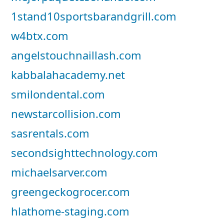
1stand10sportsbarandgrill.com
w4btx.com
angelstouchnaillash.com
kabbalahacademy.net
smilondental.com
newstarcollision.com
sasrentals.com
secondsighttechnology.com
michaelsarver.com
greengeckogrocer.com
hlathome-staging.com