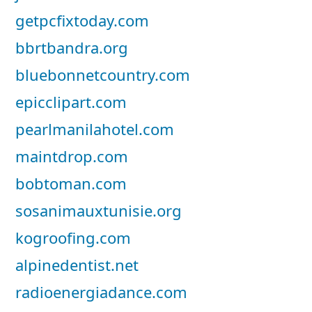
getpcfixtoday.com
bbrtbandra.org
bluebonnetcountry.com
epicclipart.com
pearlmanilahotel.com
maintdrop.com
bobtoman.com
sosanimauxtunisie.org
kogroofing.com
alpinedentist.net
radioenergiadance.com