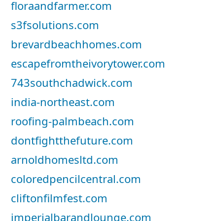
floraandfarmer.com
s3fsolutions.com
brevardbeachhomes.com
escapefromtheivorytower.com
743southchadwick.com
india-northeast.com
roofing-palmbeach.com
dontfightthefuture.com
arnoldhomesltd.com
coloredpencilcentral.com
cliftonfilmfest.com
imperialbarandlounge.com