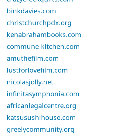
binkdavies.com
christchurchpdx.org
kenabrahambooks.com
commune-kitchen.com
amuthefilm.com
lustforlovefilm.com
nicolasjolly.net
infinitasymphonia.com
africanlegalcentre.org
katsusushihouse.com
greelycommunity.org