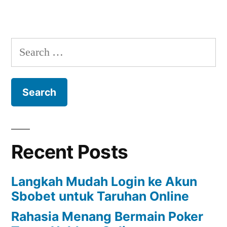
Search
for:
Recent Posts
Langkah Mudah Login ke Akun
Sbobet untuk Taruhan Online
Rahasia Menang Bermain Poker