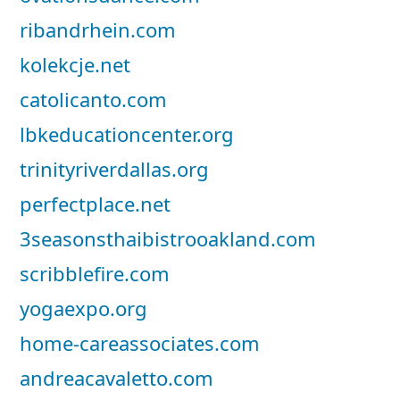
ribandrhein.com
kolekcje.net
catolicanto.com
lbkeducationcenter.org
trinityriverdallas.org
perfectplace.net
3seasonsthaibistrooakland.com
scribblefire.com
yogaexpo.org
home-careassociates.com
andreacavaletto.com