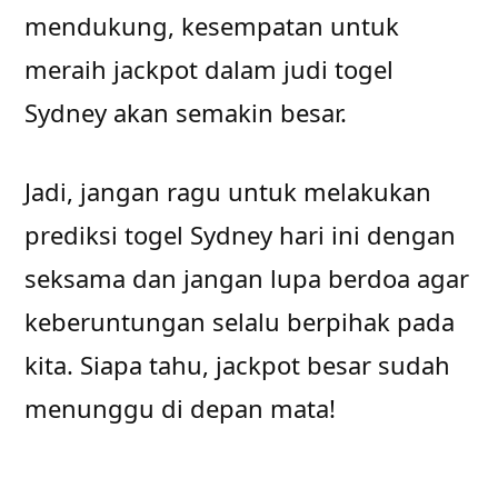
mendukung, kesempatan untuk
meraih jackpot dalam judi togel
Sydney akan semakin besar.
Jadi, jangan ragu untuk melakukan
prediksi togel Sydney hari ini dengan
seksama dan jangan lupa berdoa agar
keberuntungan selalu berpihak pada
kita. Siapa tahu, jackpot besar sudah
menunggu di depan mata!