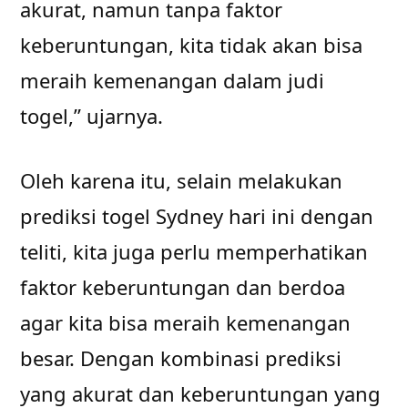
akurat, namun tanpa faktor
keberuntungan, kita tidak akan bisa
meraih kemenangan dalam judi
togel,” ujarnya.
Oleh karena itu, selain melakukan
prediksi togel Sydney hari ini dengan
teliti, kita juga perlu memperhatikan
faktor keberuntungan dan berdoa
agar kita bisa meraih kemenangan
besar. Dengan kombinasi prediksi
yang akurat dan keberuntungan yang