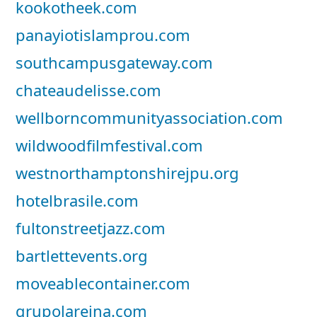
kookotheek.com
panayiotislamprou.com
southcampusgateway.com
chateaudelisse.com
wellborncommunityassociation.com
wildwoodfilmfestival.com
westnorthamptonshirejpu.org
hotelbrasile.com
fultonstreetjazz.com
bartlettevents.org
moveablecontainer.com
grupolareina.com