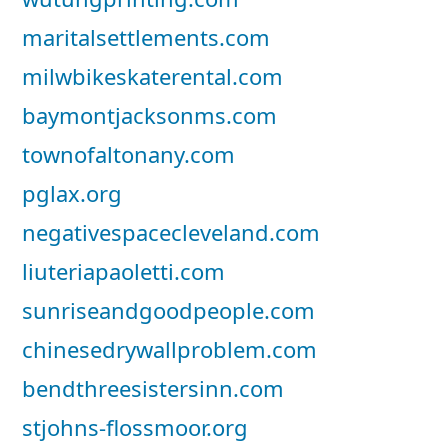
maritalsettlements.com
milwbikeskaterental.com
baymontjacksonms.com
townofaltonany.com
pglax.org
negativespacecleveland.com
liuteriapaoletti.com
sunriseandgoodpeople.com
chinesedrywallproblem.com
bendthreesistersinn.com
stjohns-flossmoor.org