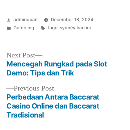
Posted
adminquan
December 18, 2024
by
Posted
Tags:
Gambling
togel sydnèy hari ini
in
Next
Next Post
post:
Mencegah Rungkad pada Slot
Post
Demo: Tips dan Trik
navigation
Previous
Previous Post
post:
Perbedaan Antara Baccarat
Casino Online dan Baccarat
Tradisional